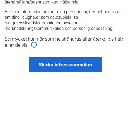
återförsäljare/agent som kan hjälpa mig.
För mer information om hur dina personuppgifter behandlas och
om dina rättigheter som datasubjekt, se
Integritetsskyddsinformationen avseende
marknadsföringskommunikation och personlig anpassning.
Samtycket kan när som helst ändras eller återkallas helt
eller delvis.
Läs mer
Skicka intresseanmälan
© BMW Sverige
Digital Services Act
Data Privacy