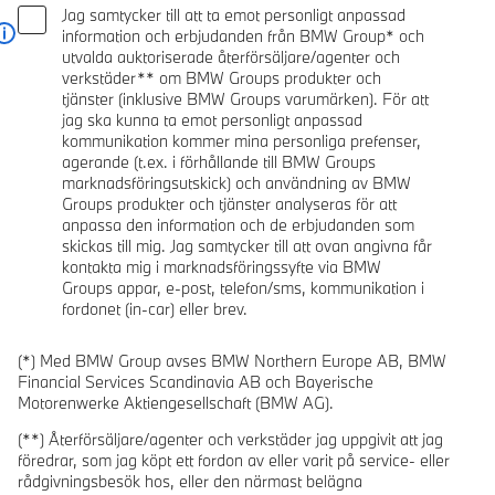
Jag samtycker till att ta emot personligt anpassad
information och erbjudanden från BMW Group* och
Läs mer
utvalda auktoriserade återförsäljare/agenter och
verkstäder** om BMW Groups produkter och
tjänster (inklusive BMW Groups varumärken). För att
jag ska kunna ta emot personligt anpassad
kommunikation kommer mina personliga prefenser,
agerande (t.ex. i förhållande till BMW Groups
marknadsföringsutskick) och användning av BMW
Groups produkter och tjänster analyseras för att
anpassa den information och de erbjudanden som
skickas till mig. Jag samtycker till att ovan angivna får
kontakta mig i marknadsföringssyfte via BMW
Groups appar, e-post, telefon/sms, kommunikation i
fordonet (in-car) eller brev.
(*) Med BMW Group avses BMW Northern Europe AB, BMW
Financial Services Scandinavia AB och Bayerische
Motorenwerke Aktiengesellschaft (BMW AG).
(**) Återförsäljare/agenter och verkstäder jag uppgivit att jag
föredrar, som jag köpt ett fordon av eller varit på service- eller
rådgivningsbesök hos, eller den närmast belägna