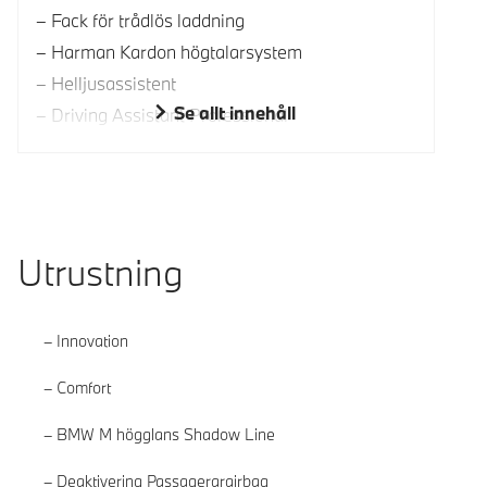
Fack för trådlös laddning
Harman Kardon högtalarsystem
Helljusassistent
Se allt innehåll
Driving Assistant Professional
Utrustning
Innovation
Comfort
BMW M högglans Shadow Line
Deaktivering Passagerarairbag