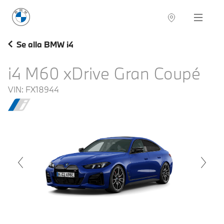
BMW Sverige
Navigation
Hitta återförsäljare
Se alla BMW i4
i4 M60 xDrive Gran Coupé
VIN:
FX18944
voius
Next