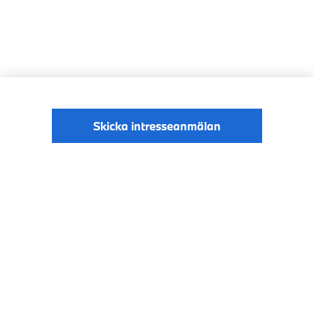
Skicka intresseanmälan
© BMW Sverige
Digital Services Act
Data Privacy
2026
Cookies