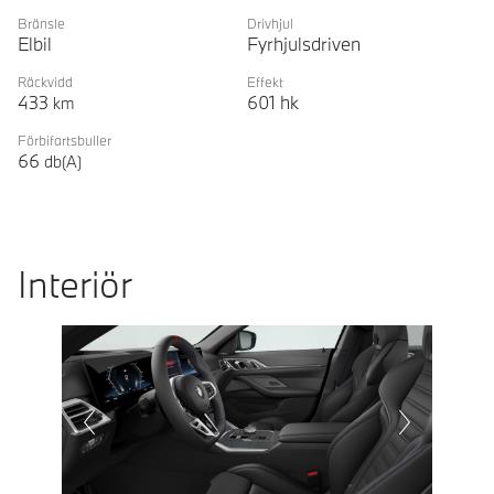
Bränsle
Drivhjul
Elbil
Fyrhjulsdriven
Räckvidd
Effekt
433
601
hk
km
Förbifartsbuller
66
db(A)
Interiör
Prevoius
Next