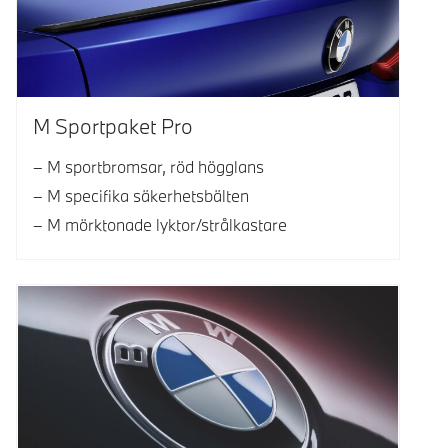
M Sportpaket Pro
M sportbromsar, röd högglans
M specifika säkerhetsbälten
M mörktonade lyktor/strålkastare