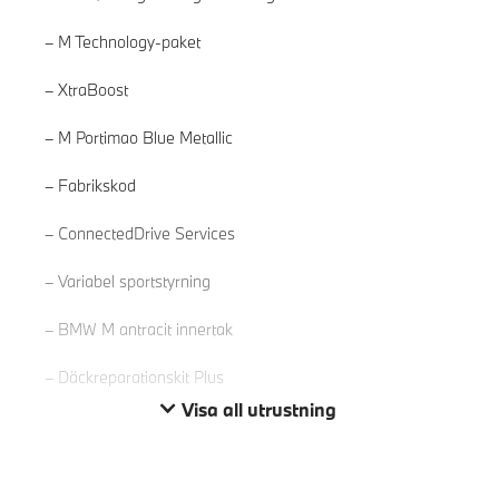
M Technology-paket
XtraBoost
M Portimao Blue Metallic
Fabrikskod
Läs mer
ConnectedDrive Services
Variabel sportstyrning
BMW M antracit innertak
Däckreparationskit Plus
Visa all utrustning