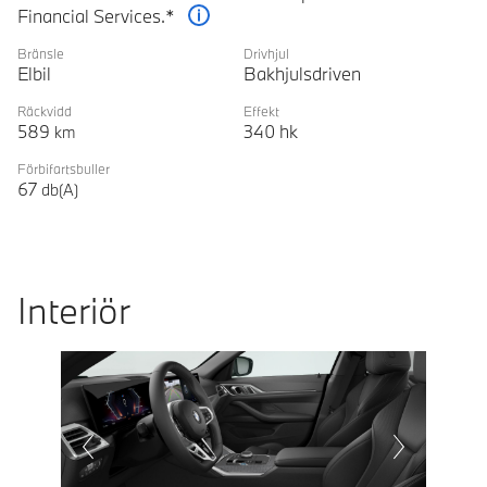
Financial Services.*
Förklaring
Bränsle
Drivhjul
Elbil
Bakhjulsdriven
Räckvidd
Effekt
589
340
hk
km
Förbifartsbuller
67
db(A)
Interiör
Prevoius
Next