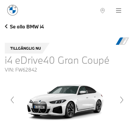
BMW Sverige
Navigation
Hitta återförsäljare
Se alla BMW i4
TILLGÄNGLIG NU
i4 eDrive40 Gran Coupé
VIN:
FW62842
voius
Next