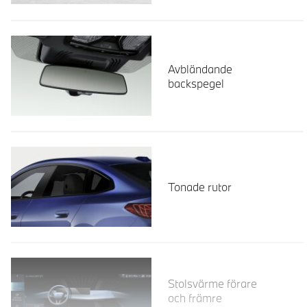
Avbländande
backspegel
Tonade rutor
Läs mer
Stolsvärme förare
och främre