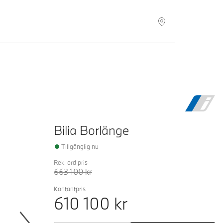
Hitta återförsäljare
Bilia Borlänge
Tillgänglig nu
Rek. ord pris
663 100
kr
Kontantpris
610 100
kr