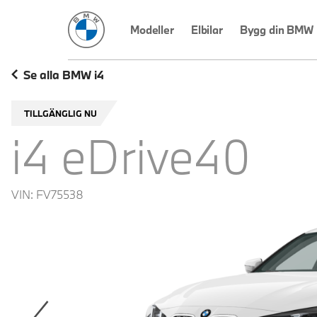
BMW Sverige
Modeller
Elbilar
Bygg din BMW
Se alla BMW i4
TILLGÄNGLIG NU
i4 eDrive40
VIN:
FV75538
revoius