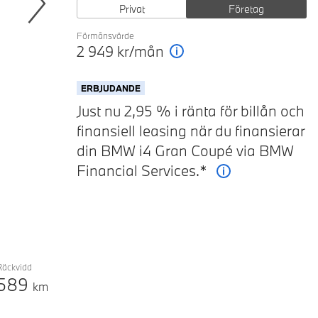
Privat
Företag
Next
Förmånsvärde
2 949
kr/mån
Förklaring
ERBJUDANDE
Just nu 2,95 % i ränta för billån och
finansiell leasing när du finansierar
din BMW i4 Gran Coupé via BMW
Financial Services.*
Förklaring
Räckvidd
589
km