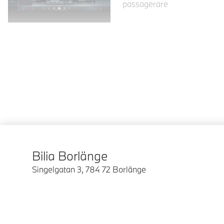
passagerare
Bilia Borlänge
Singelgatan 3
,
784 72
Borlänge
© BMW Sverige 2026