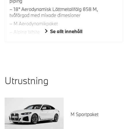
piping
18" Aerodynamisk Lättmetallfälg 858 M,
tvåfärgad med mixade dimesioner
M Aerodynamikpaket
Se allt innehåll
Alpine White
Utrustning
M Sportpaket