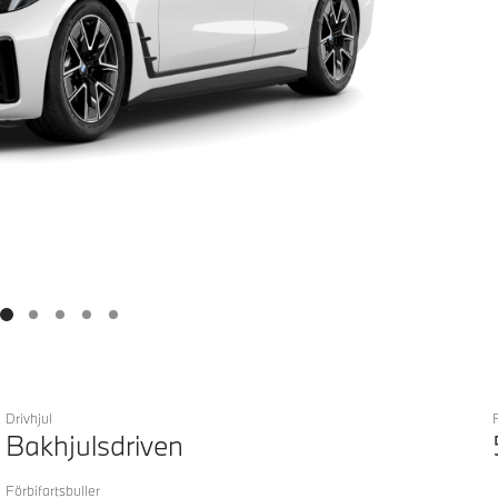
Drivhjul
Bakhjulsdriven
Förbifartsbuller