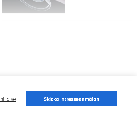
ilia.se
Skicka intresseanmälan
Digital Services Act
Data Privacy
Cookies