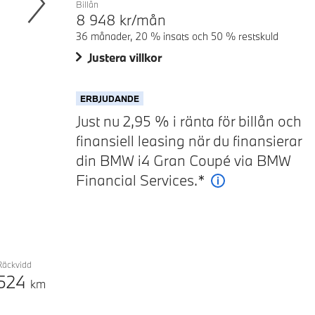
Billån
8 948
kr/mån
Next
36 månader, 20 % insats och 50 % restskuld
Justera villkor
ERBJUDANDE
Just nu 2,95 % i ränta för billån och
finansiell leasing när du finansierar
din BMW i4 Gran Coupé via BMW
Financial Services.*
Förklaring
Räckvidd
524
km