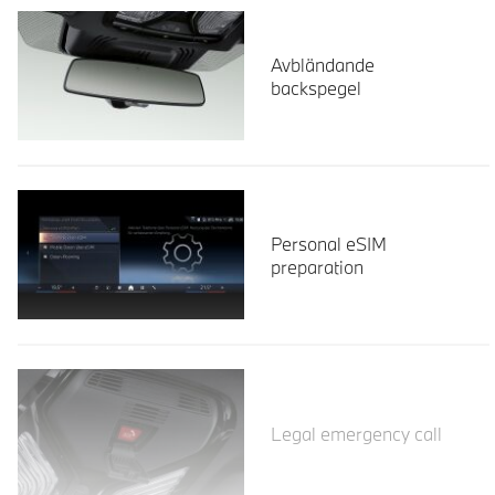
Avbländande
backspegel
Personal eSIM
preparation
Läs mer
Legal emergency call