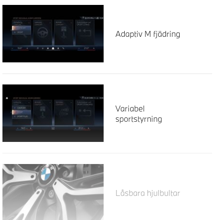
Adaptiv M fjädring
Variabel
sportstyrning
Låsbara hjulbultar