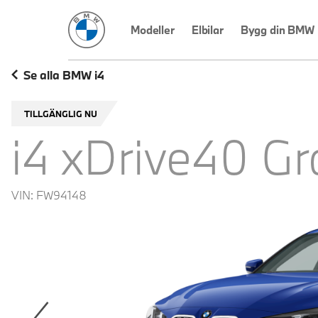
BMW Sverige
Modeller
Elbilar
Bygg din BMW
Se alla BMW i4
TILLGÄNGLIG NU
i4 xDrive40 G
VIN:
FW94148
revoius