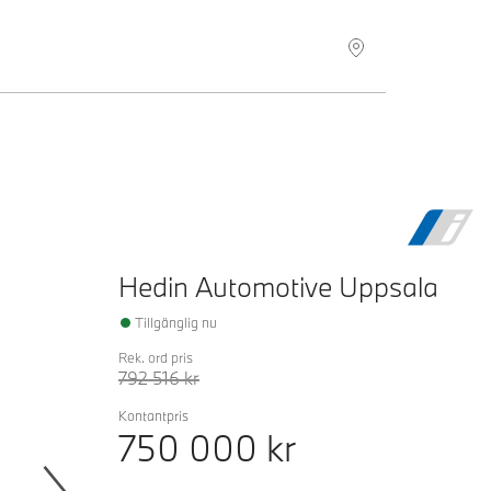
Hitta återförsäljare
Hedin Automotive Uppsala
Tillgänglig nu
Rek. ord pris
792 516
kr
Kontantpris
750 000
kr