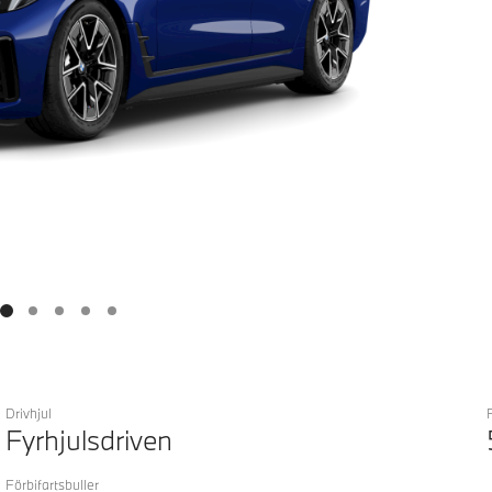
Drivhjul
Fyrhjulsdriven
Förbifartsbuller