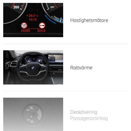
Hastighetsmätare
Rattvärme
Deaktivering
Passagerarairbag