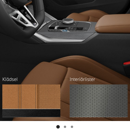
Klädsel
Interiörlister