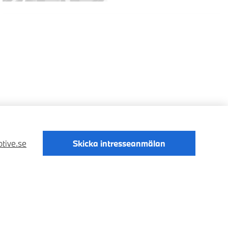
tive.se
Skicka intresseanmälan
Digital Services Act
Data Privacy
Cookies