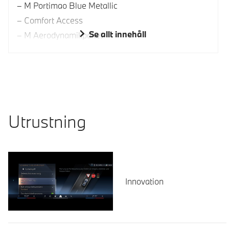
M Portimao Blue Metallic
Comfort Access
Se allt innehåll
M Aerodynamikpaket
Utrustning
Innovation