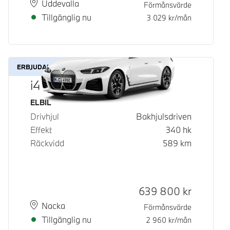
Plats
Leveranstid
Uddevalla
Förmånsvärde
Tillgänglig nu
3 029
kr/mån
ERBJUDANDE
i4 eDrive40
Bränsle
ELBIL
Drivhjul
Bakhjulsdriven
Effekt
340
hk
Räckvidd
589
km
Kontantpris
639 800
kr
Plats
Leveranstid
Nacka
Förmånsvärde
Tillgänglig nu
2 960
kr/mån