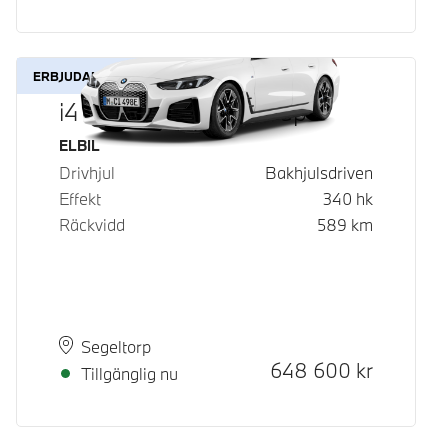
ERBJUDANDE
i4 eDrive40 Gran Coupé
Bränsle
ELBIL
Drivhjul
Bakhjulsdriven
Effekt
340
hk
Räckvidd
589
km
Plats
Leveranstid
Segeltorp
Kontantpris
648 600
kr
Tillgänglig nu