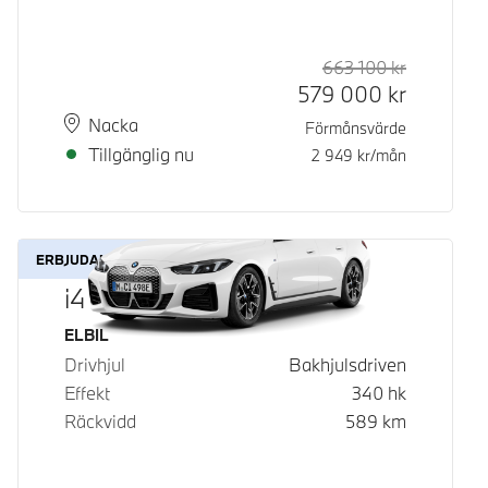
663 100
kr
Rek. ord p
Kontantpri
579 000
kr
Plats
Leveranstid
Nacka
Förmånsvärde
Tillgänglig nu
2 949
kr/mån
ERBJUDANDE
i4 eDrive40
Bränsle
ELBIL
Drivhjul
Bakhjulsdriven
Effekt
340
hk
Räckvidd
589
km