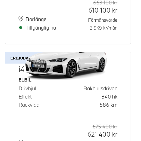
663 100
kr
Rek. ord p
Kontantpri
610 100
kr
Plats
Leveranstid
Borlänge
Förmånsvärde
Tillgänglig nu
2 949
kr/mån
ERBJUDANDE
i4 eDrive40
Bränsle
ELBIL
Drivhjul
Bakhjulsdriven
Effekt
340
hk
Räckvidd
586
km
675 400
kr
Rek. ord p
Kontantpri
621 400
kr