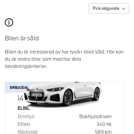
Pris stigande
Bilen är såld
Bilen du är intresserad av har tyvärr blivit såld. Här kan
du se andra bilar som matchar dina
bevakningskriterier.
ERBJUDANDE
i4 eDrive40
Bränsle
ELBIL
Drivhjul
Bakhjulsdriven
Effekt
340
hk
Räckvidd
589
km