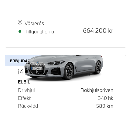
Plats
Leveranstid
Västerås
Kontantpris
664 200
kr
Tillgänglig nu
ERBJUDANDE
i4 eDrive40 Gran Coupé
Bränsle
ELBIL
Drivhjul
Bakhjulsdriven
Effekt
340
hk
Räckvidd
589
km