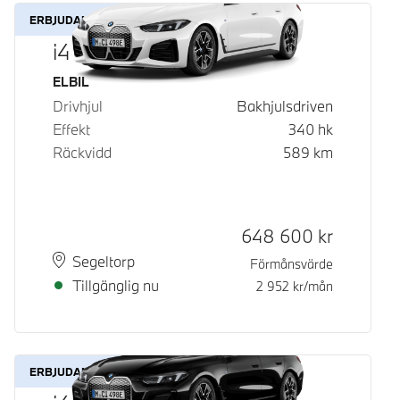
ERBJUDANDE
i4 eDrive40
Bränsle
ELBIL
Drivhjul
Bakhjulsdriven
Effekt
340
hk
Räckvidd
589
km
Kontantpris
648 600
kr
Plats
Leveranstid
Segeltorp
Förmånsvärde
Tillgänglig nu
2 952
kr/mån
ERBJUDANDE