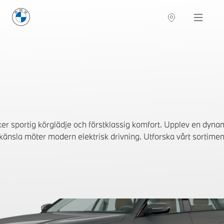
BMW Sverige
Navigation
Hitta återförsäljare
ker sportig körglädje och förstklassig komfort. Upplev en dyna
änsla möter modern elektrisk drivning. Utforska vårt sortimen