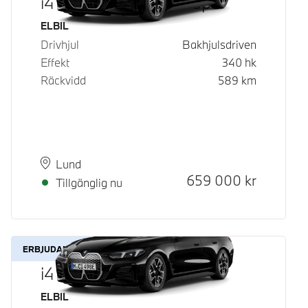
i4 eDrive40 Gran Coupé
Bränsle
ELBIL
Drivhjul
Bakhjulsdriven
Effekt
340
hk
Räckvidd
589
km
Plats
Leveranstid
Lund
Kontantpris
659 000
kr
Tillgänglig nu
ERBJUDANDE
i4 eDrive40
Bränsle
ELBIL