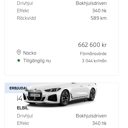
Drivhjul
Bakhjulsdriven
Effekt
340
hk
Räckvidd
589
km
Kontantpris
662 600
kr
Plats
Leveranstid
Nacka
Förmånsvärde
Tillgänglig nu
3 044
kr/mån
ERBJUDANDE
i4 eDrive40 Gran Coupé
Bränsle
ELBIL
Drivhjul
Bakhjulsdriven
Effekt
340
hk