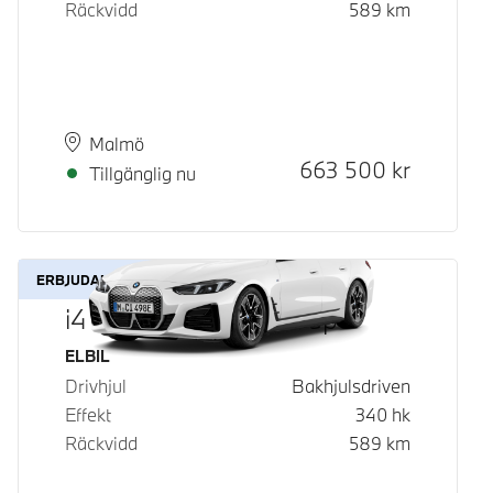
Räckvidd
589
km
Plats
Leveranstid
Malmö
Kontantpris
663 500
kr
Tillgänglig nu
ERBJUDANDE
i4 eDrive40 Gran Coupé
Bränsle
ELBIL
Drivhjul
Bakhjulsdriven
Effekt
340
hk
Räckvidd
589
km