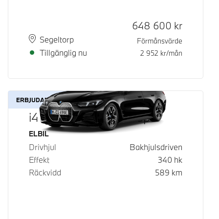
Kontantpris
648 600
kr
Plats
Leveranstid
Segeltorp
Förmånsvärde
Tillgänglig nu
2 952
kr/mån
ERBJUDANDE
i4 eDrive40 Gran Coupé
Bränsle
ELBIL
Drivhjul
Bakhjulsdriven
Effekt
340
hk
Räckvidd
589
km