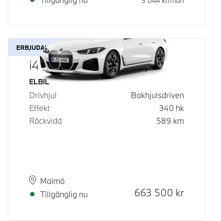
3 044
kr/mån
ERBJUDANDE
i4 eDrive40 Gran Coupé
Bränsle
ELBIL
Drivhjul
Bakhjulsdriven
Effekt
340
hk
Räckvidd
589
km
Plats
Leveranstid
Malmö
Kontantpris
663 500
kr
Tillgänglig nu