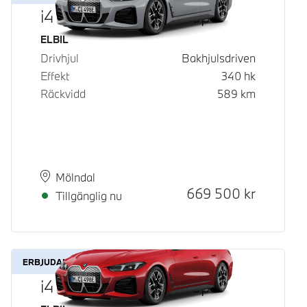
i4 eDrive40 Gran Coupé
Bränsle
ELBIL
Drivhjul
Bakhjulsdriven
Effekt
340
hk
Räckvidd
589
km
Plats
Leveranstid
Mölndal
Kontantpris
669 500
kr
Tillgänglig nu
ERBJUDANDE
i4 eDrive40 Gran Coupé