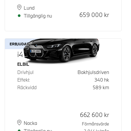
Plats
Leveranstid
Lund
Kontantpris
659 000
kr
Tillgänglig nu
ERBJUDANDE
i4 eDrive40
Bränsle
ELBIL
Drivhjul
Bakhjulsdriven
Effekt
340
hk
Räckvidd
589
km
Kontantpris
662 600
kr
Plats
Leveranstid
Nacka
Förmånsvärde
Tillgänglig nu