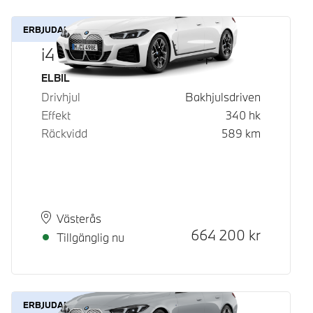
ERBJUDANDE
i4 eDrive40 Gran Coupé
Bränsle
ELBIL
Drivhjul
Bakhjulsdriven
Effekt
340
hk
Räckvidd
589
km
Plats
Leveranstid
Västerås
Kontantpris
664 200
kr
Tillgänglig nu
ERBJUDANDE