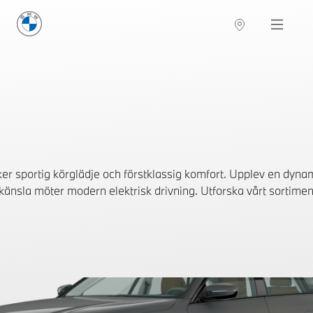
BMW Sverige
Navigation
Hitta återförsäljare
ker sportig körglädje och förstklassig komfort. Upplev en dyna
änsla möter modern elektrisk drivning. Utforska vårt sortimen