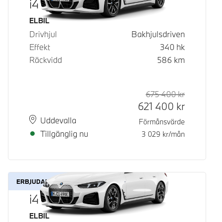
i4 eDrive40
Bränsle
ELBIL
Drivhjul
Bakhjulsdriven
Effekt
340
hk
Räckvidd
586
km
675 400
kr
Rek. ord p
Kontantpri
621 400
kr
Plats
Leveranstid
Uddevalla
Förmånsvärde
Tillgänglig nu
3 029
kr/mån
ERBJUDANDE
i4 eDrive40
Bränsle
ELBIL