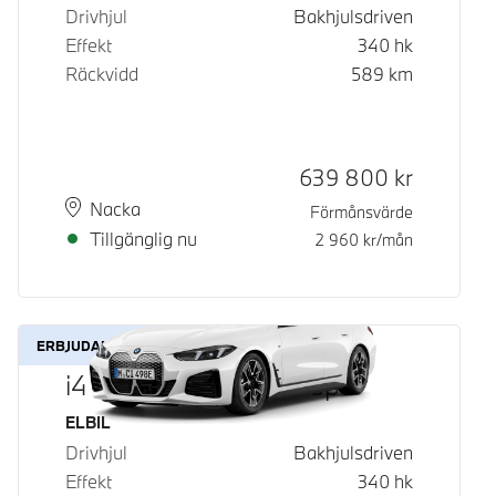
Drivhjul
Bakhjulsdriven
Effekt
340
hk
Räckvidd
589
km
Kontantpris
639 800
kr
Plats
Leveranstid
Nacka
Förmånsvärde
Tillgänglig nu
2 960
kr/mån
ERBJUDANDE
i4 eDrive40 Gran Coupé
Bränsle
ELBIL
Drivhjul
Bakhjulsdriven
Effekt
340
hk