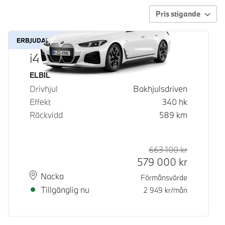
Pris stigande
ERBJUDANDE
i4 eDrive40
Bränsle
ELBIL
Drivhjul
Bakhjulsdriven
Effekt
340
hk
Räckvidd
589
km
663 100
kr
Rek. ord p
Kontantpri
579 000
kr
Plats
Leveranstid
Nacka
Förmånsvärde
Tillgänglig nu
2 949
kr/mån