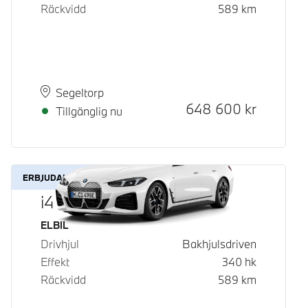
Räckvidd
589
km
Plats
Leveranstid
Segeltorp
Kontantpris
648 600
kr
Tillgänglig nu
ERBJUDANDE
i4 eDrive40
Bränsle
ELBIL
Drivhjul
Bakhjulsdriven
Effekt
340
hk
Räckvidd
589
km