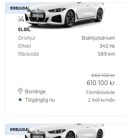
ERBJUDANDE
i4 eDrive40
Bränsle
ELBIL
Drivhjul
Bakhjulsdriven
Effekt
340
hk
Räckvidd
589
km
663 100
kr
Rek. ord p
Kontantpri
610 100
kr
Plats
Leveranstid
Borlänge
Förmånsvärde
Tillgänglig nu
2 949
kr/mån
ERBJUDANDE