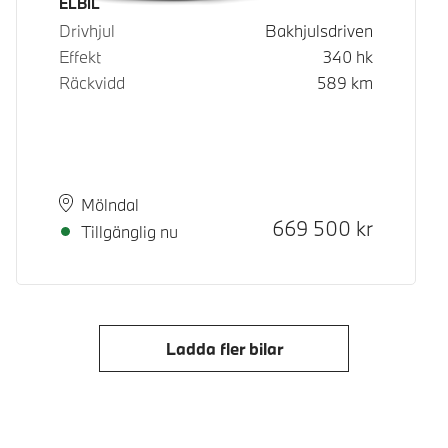
Bränsle
ELBIL
Drivhjul
Bakhjulsdriven
Effekt
340
hk
Räckvidd
589
km
Plats
Leveranstid
Mölndal
Kontantpris
669 500
kr
Tillgänglig nu
Ladda fler bilar