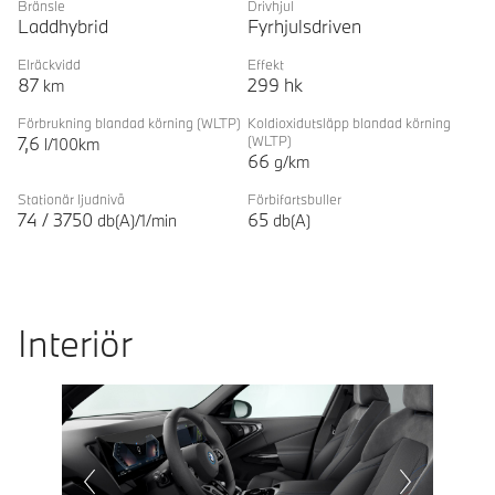
Bränsle
Drivhjul
Laddhybrid
Fyrhjulsdriven
Elräckvidd
Effekt
87
299
hk
km
Förbrukning blandad körning
(WLTP)
Koldioxidutsläpp blandad körning
7,6
(WLTP)
l/100km
66
g/km
Stationär ljudnivå
Förbifartsbuller
74
/
3750
65
db(A)/1/min
db(A)
Interiör
Prevoius