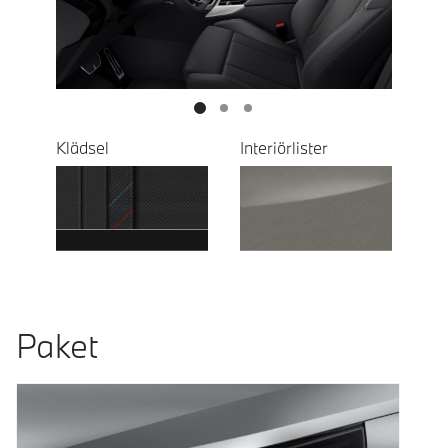
Next
Klädsel
Interiörlister
Paket