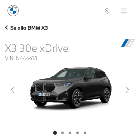
BMW Sverige
Navigation
Hitta återförsäljare
Se alla BMW X3
X3 30e xDrive
VIN:
N444418
voius
Next