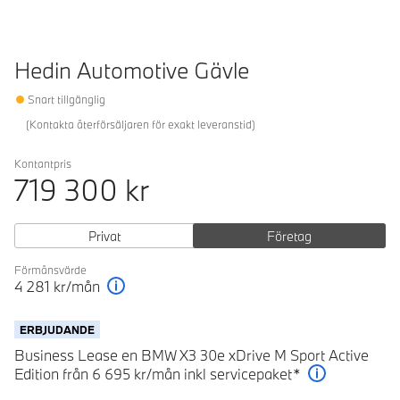
Hedin Automotive Gävle
Snart tillgänglig
(
Kontakta återförsäljaren för exakt leveranstid
)
Kontantpris
719 300
kr
Privat
Företag
Förmånsvärde
4 281
kr/mån
Förklaring
ERBJUDANDE
Business Lease en BMW X3 30e xDrive M Sport Active
Edition från 6 695 kr/mån inkl servicepaket*
Förklaring