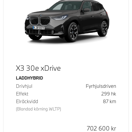
X3 30e xDrive
Bränsle
LADDHYBRID
Drivhjul
Fyrhjulsdriven
Effekt
299
hk
Elräckvidd
87
km
(Blandad körning WLTP)
Kontantpris
702 600
kr