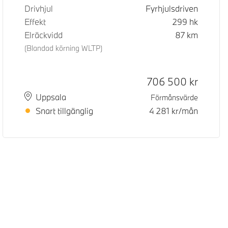
Drivhjul
Fyrhjulsdriven
Effekt
299
hk
Elräckvidd
87
km
(Blandad körning WLTP)
Kontantpris
706 500
kr
Plats
Leveranstid
Uppsala
Förmånsvärde
Snart tillgänglig
4 281
kr/mån