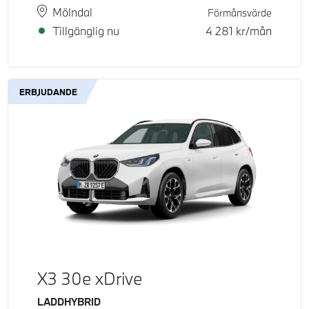
Plats
Leveranstid
Mölndal
Förmånsvärde
Tillgänglig nu
4 281
kr/mån
ERBJUDANDE
X3 30e xDrive
Bränsle
LADDHYBRID