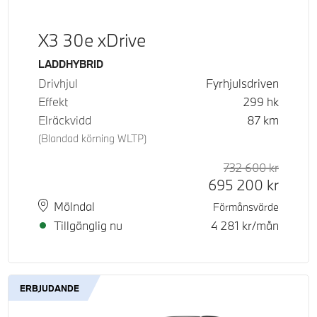
X3 30e xDrive
Bränsle
LADDHYBRID
Drivhjul
Fyrhjulsdriven
Effekt
299
hk
Elräckvidd
87
km
(Blandad körning WLTP)
d pris
tpris
732 600
kr
Rek. or
Kontant
695 200
kr
Plats
Leveranstid
Mölndal
Förmånsvärde
Tillgänglig nu
4 281
kr/mån
ERBJUDANDE