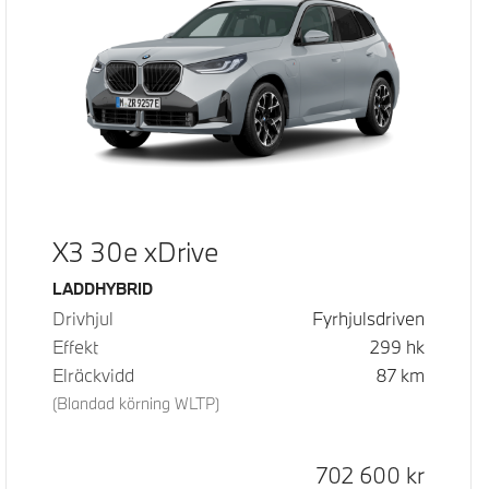
X3 30e xDrive
Bränsle
LADDHYBRID
Drivhjul
Fyrhjulsdriven
Effekt
299
hk
Elräckvidd
87
km
(Blandad körning WLTP)
Kontantpris
702 600
kr