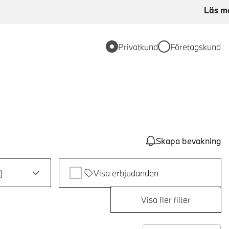
Läs m
Privatkund
Företagskund
Skapa bevakning
)
Visa erbjudanden
Visa fler filter