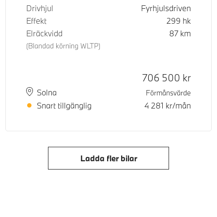
Drivhjul
Fyrhjulsdriven
Effekt
299
hk
Elräckvidd
87
km
(Blandad körning WLTP)
Kontantpris
706 500
kr
Plats
Leveranstid
Solna
Förmånsvärde
Snart tillgänglig
4 281
kr/mån
Ladda fler bilar