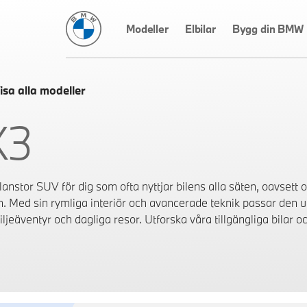
BMW Sverige
Modeller
Elbilar
Bygg din BMW
isa alla modeller
X3
anstor SUV för dig som ofta nyttjar bilens alla säten, oavsett o
n. Med sin rymliga interiör och avancerade teknik passar den 
ljeäventyr och dagliga resor. Utforska våra tillgängliga bilar och