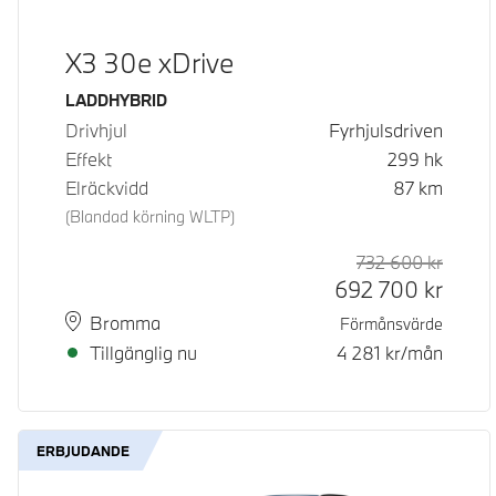
X3 30e xDrive
Bränsle
LADDHYBRID
Drivhjul
Fyrhjulsdriven
Effekt
299
hk
Elräckvidd
87
km
(Blandad körning WLTP)
732 600
kr
Rek. or
Kontan
692 700
kr
Plats
Leveranstid
Bromma
Förmånsvärde
Tillgänglig nu
4 281
kr/mån
ERBJUDANDE