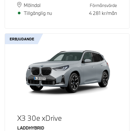
Plats
Leveranstid
Mölndal
Förmånsvärde
Tillgänglig nu
4 281
kr/mån
ERBJUDANDE
X3 30e xDrive
Bränsle
LADDHYBRID