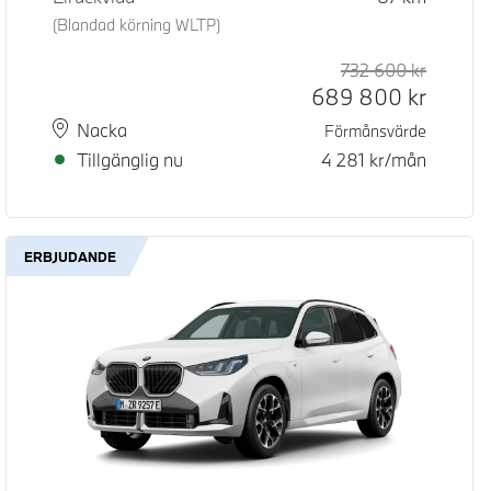
(Blandad körning WLTP)
d pris
pris
732 600
kr
Rek. ord
Kontant
689 800
kr
Plats
Leveranstid
Nacka
Förmånsvärde
Tillgänglig nu
4 281
kr/mån
ERBJUDANDE