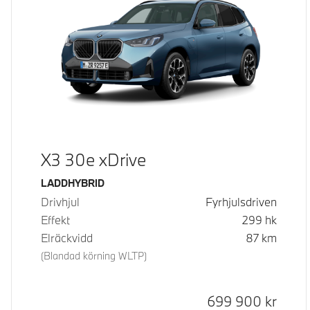
X3 30e xDrive
Bränsle
LADDHYBRID
Drivhjul
Fyrhjulsdriven
Effekt
299
hk
Elräckvidd
87
km
(Blandad körning WLTP)
Kontantpris
699 900
kr