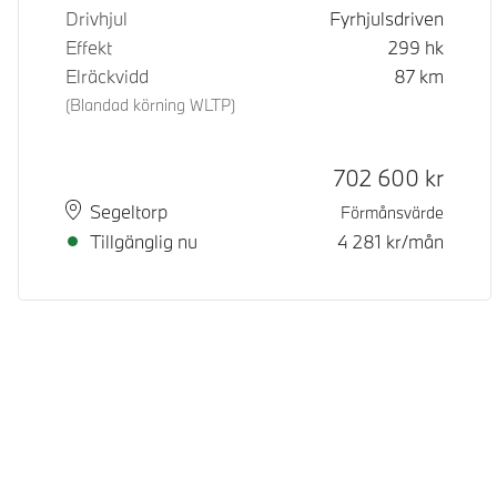
Drivhjul
Fyrhjulsdriven
Effekt
299
hk
Elräckvidd
87
km
(Blandad körning WLTP)
Kontantpris
702 600
kr
Plats
Leveranstid
Segeltorp
Förmånsvärde
Tillgänglig nu
4 281
kr/mån