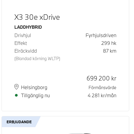
X3 30e xDrive
Bränsle
LADDHYBRID
Drivhjul
Fyrhjulsdriven
Effekt
299
hk
Elräckvidd
87
km
(Blandad körning WLTP)
d pris
pris
Kontantpris
699 200
kr
Plats
Leveranstid
Helsingborg
Förmånsvärde
Tillgänglig nu
4 281
kr/mån
ERBJUDANDE