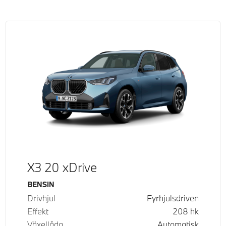
X3 20 xDrive
Bränsle
BENSIN
Drivhjul
Fyrhjulsdriven
Effekt
208
hk
Växellåda
Automatisk