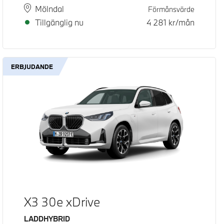
Plats
Leveranstid
Mölndal
Förmånsvärde
Tillgänglig nu
4 281
kr/mån
ERBJUDANDE
X3 30e xDrive
Bränsle
LADDHYBRID