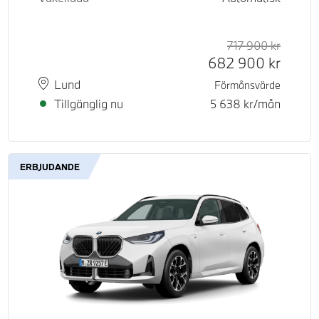
717 900
kr
Rek. or
Kontant
682 900
kr
Plats
Leveranstid
Lund
Förmånsvärde
Tillgänglig nu
5 638
kr/mån
ERBJUDANDE