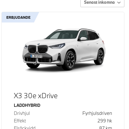
Senast inkomna
ERBJUDANDE
X3 30e xDrive
Bränsle
LADDHYBRID
Drivhjul
Fyrhjulsdriven
Effekt
299
hk
Elräckvidd
87
km