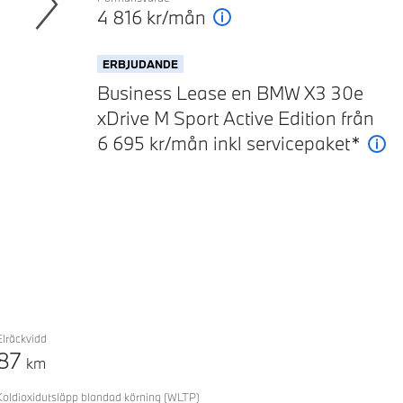
4 816
kr/mån
Förklaring
Next
ERBJUDANDE
Business Lease en BMW X3 30e
xDrive M Sport Active Edition från
6 695 kr/mån inkl servicepaket*
För
Elräckvidd
87
km
Koldioxidutsläpp blandad körning
(WLTP)