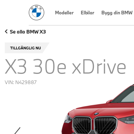
BMW Sverige
Modeller
Elbilar
Bygg din BMW
Se alla BMW X3
TILLGÄNGLIG NU
X3 30e xDrive
VIN:
N429887
revoius