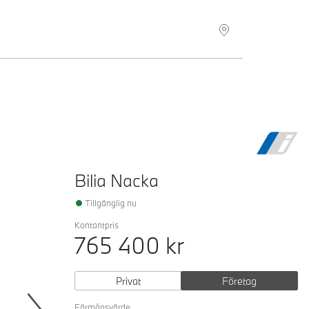
Hitta återförsäljare
Bilia Nacka
Tillgänglig nu
Kontantpris
765 400
kr
Privat
Företag
Förmånsvärde