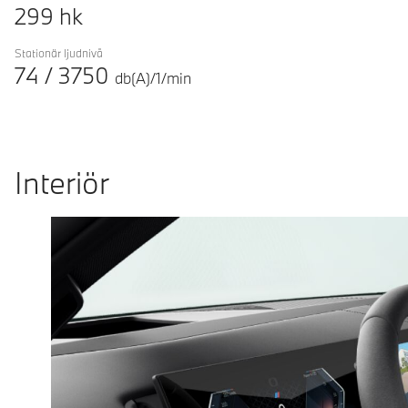
299
hk
Stationär ljudnivå
74
/
3750
db(A)/1/min
Interiör