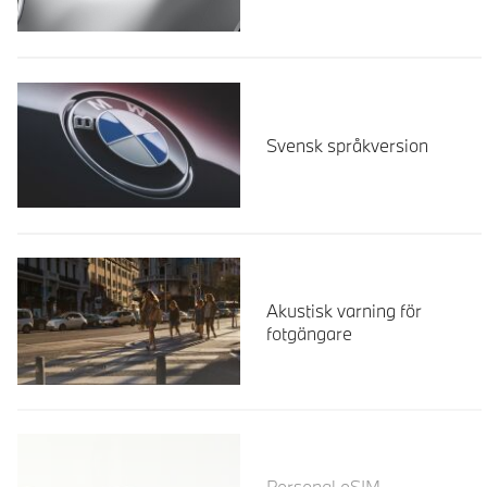
Svensk språkversion
Akustisk varning för
fotgängare
Läs mer
Personal eSIM