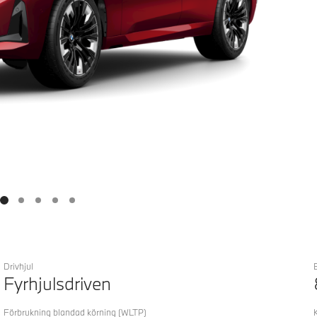
Drivhjul
Fyrhjulsdriven
Förbrukning blandad körning
(WLTP)