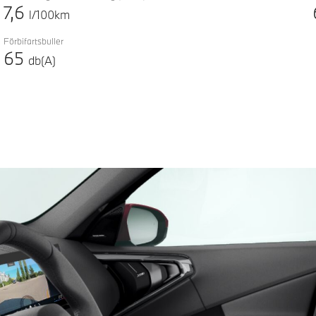
7,6
l/100km
Förbifartsbuller
65
db(A)