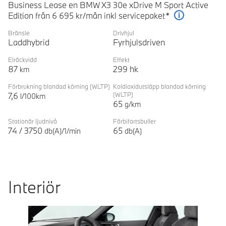
Business Lease en BMW X3 30e xDrive M Sport Active
Edition från 6 695 kr/mån inkl servicepaket*
Förklaring
Bränsle
Drivhjul
Laddhybrid
Fyrhjulsdriven
Elräckvidd
Effekt
87
299
hk
km
Förbrukning blandad körning
(WLTP)
Koldioxidutsläpp blandad körning
7,6
(WLTP)
l/100km
65
g/km
Stationär ljudnivå
Förbifartsbuller
74
/
3750
65
db(A)/1/min
db(A)
Interiör