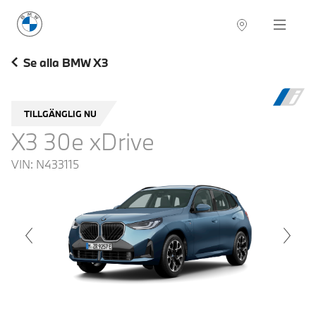
BMW Sverige
Navigation
Hitta återförsäljare
Se alla BMW X3
TILLGÄNGLIG NU
X3 30e xDrive
VIN:
N433115
voius
Next