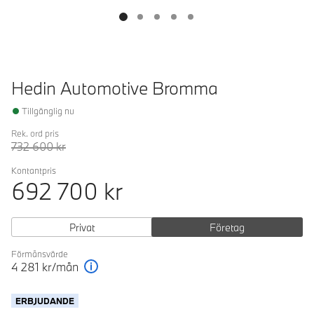
Hedin Automotive Bromma
Tillgänglig nu
Rek. ord pris
732 600
kr
Kontantpris
692 700
kr
Privat
Företag
Förmånsvärde
4 281
kr/mån
Förklaring
ERBJUDANDE