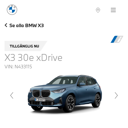
BMW Sverige
Navigation
Hitta återförsäljare
Se alla BMW X3
TILLGÄNGLIG NU
X3 30e xDrive
VIN:
N433115
voius
Next