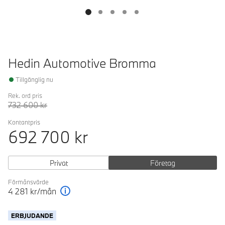
Hedin Automotive Bromma
Tillgänglig nu
Rek. ord pris
732 600
kr
Kontantpris
692 700
kr
Privat
Företag
Förmånsvärde
4 281
kr/mån
Förklaring
ERBJUDANDE