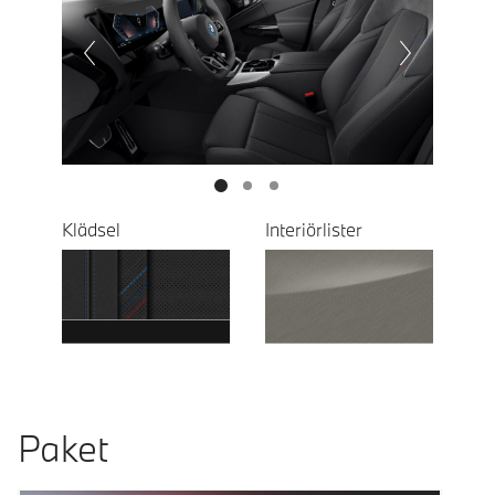
Prevoius
Next
Klädsel
Interiörlister
Paket