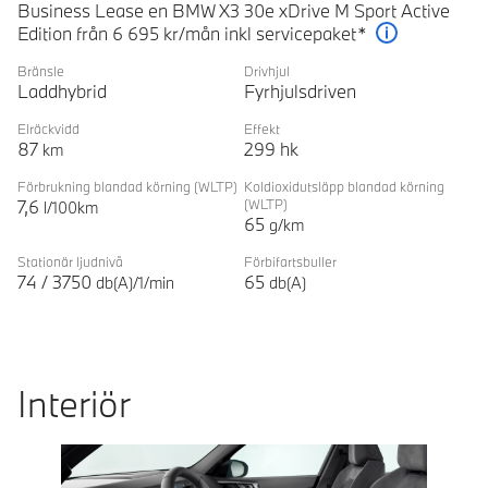
Business Lease en BMW X3 30e xDrive M Sport Active
Edition från 6 695 kr/mån inkl servicepaket*
Förklaring
Bränsle
Drivhjul
Laddhybrid
Fyrhjulsdriven
Elräckvidd
Effekt
87
299
hk
km
Förbrukning blandad körning
(WLTP)
Koldioxidutsläpp blandad körning
7,6
(WLTP)
l/100km
65
g/km
Stationär ljudnivå
Förbifartsbuller
74
/
3750
65
db(A)/1/min
db(A)
Interiör