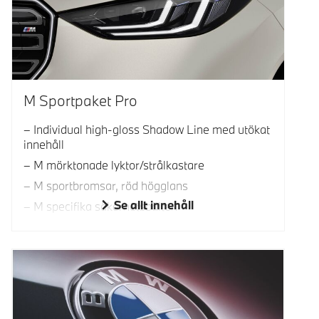
M Sportpaket Pro
Individual high-gloss Shadow Line med utökat
innehåll
M mörktonade lyktor/strålkastare
M sportbromsar, röd högglans
Se allt innehåll
M specifika säkerhetsbälten