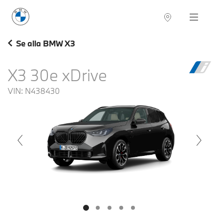
BMW Sverige
Navigation
Hitta återförsäljare
Se alla BMW X3
X3 30e xDrive
VIN:
N438430
voius
Next