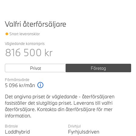
Valfri återförsäljare
Snart leveransklar
Vägledande kontantpris
816 500
kr
Privat
Företag
Förmånsvärde
5 096
kr/mån
Förklaring
Det angivna priset är vägledande - återförsäljaren
fastställer det slutgiltiga priset. Leverans till valfri
återförsäljare. Kontakta din återförsäljare för mer
information.
Bränsle
Drivhjul
Laddhybrid
Fyrhjulsdriven