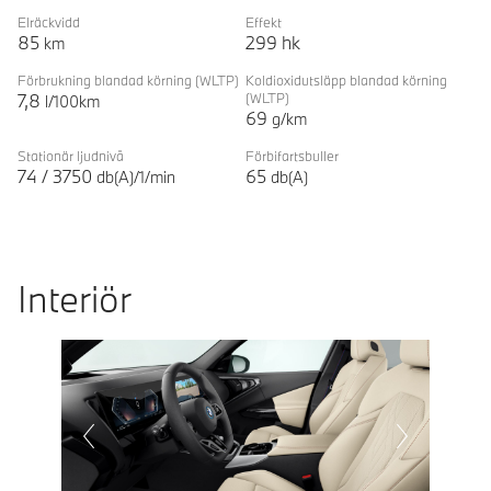
Elräckvidd
Effekt
85
299
hk
km
Förbrukning blandad körning
(WLTP)
Koldioxidutsläpp blandad körning
7,8
(WLTP)
l/100km
69
g/km
Stationär ljudnivå
Förbifartsbuller
74
/
3750
65
db(A)/1/min
db(A)
Interiör
Prevoius
Next