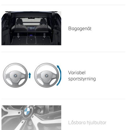
Bagagenät
Variabel
sportstyrning
Låsbara hjulbultar