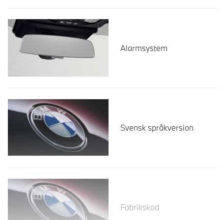
Alarmsystem
Svensk språkversion
Läs mer
Fabrikskod