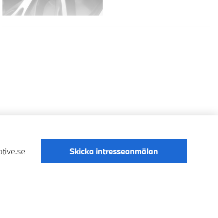
tive.se
Skicka intresseanmälan
Digital Services Act
Data Privacy
Cookies