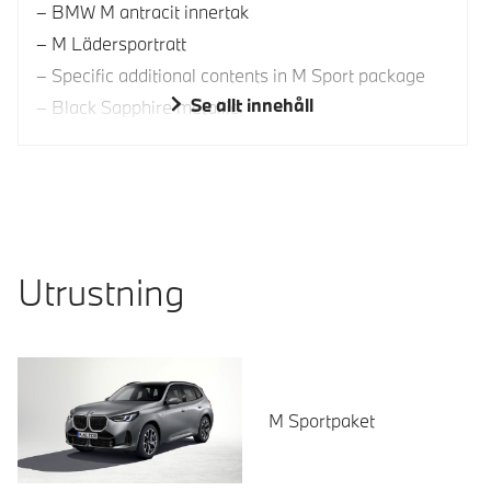
BMW M antracit innertak
M Lädersportratt
Specific additional contents in M Sport package
Se allt innehåll
Black Sapphire metallic
Utrustning
M Sportpaket