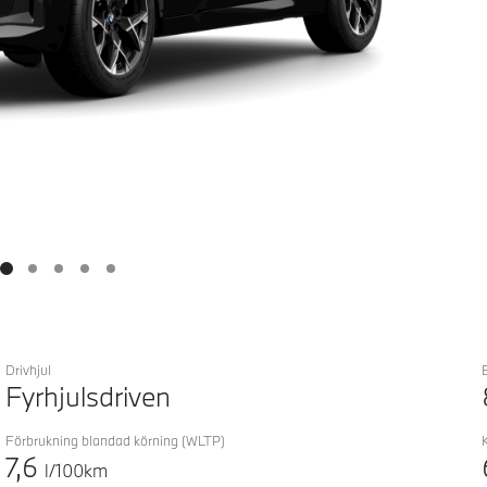
Drivhjul
Fyrhjulsdriven
Förbrukning blandad körning
(WLTP)
7,6
l/100km