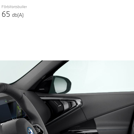
Förbifartsbuller
65
db(A)