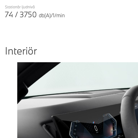
Stationär ljudnivå
74
/
3750
db(A)/1/min
Interiör