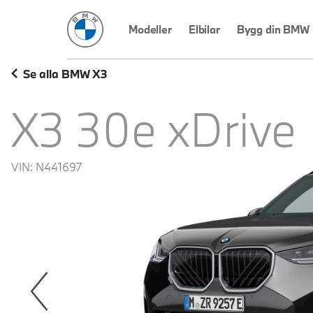
BMW Sverige
Modeller
Elbilar
Bygg din BMW
Se alla BMW X3
X3 30e xDrive
VIN:
N441697
revoius