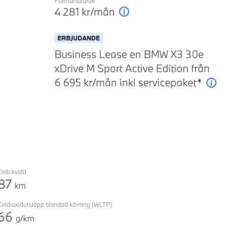
Förmånsvärde
Next
4 281
kr/mån
Förklaring
ERBJUDANDE
Business Lease en BMW X3 30e
xDrive M Sport Active Edition från
6 695 kr/mån inkl servicepaket*
För
Elräckvidd
87
km
Koldioxidutsläpp blandad körning
(WLTP)
66
g/km