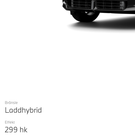
Bränsle
Laddhybrid
Effekt
299
hk