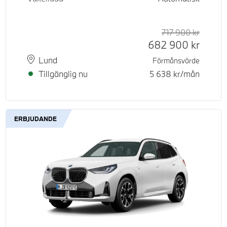
717 900
kr
Rek. or
Kontant
682 900
kr
Plats
Leveranstid
Lund
Förmånsvärde
Tillgänglig nu
5 638
kr/mån
ERBJUDANDE