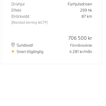
Drivhjul
Fyrhjulsdriven
Effekt
299
hk
Elräckvidd
87
km
(Blandad körning WLTP)
Kontantpris
706 500
kr
Plats
Leveranstid
Sundsvall
Förmånsvärde
Snart tillgänglig
4 281
kr/mån