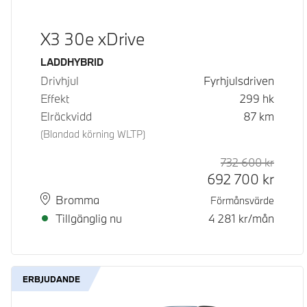
X3 30e xDrive
Bränsle
LADDHYBRID
Drivhjul
Fyrhjulsdriven
Effekt
299
hk
Elräckvidd
87
km
(Blandad körning WLTP)
732 600
kr
Rek. or
Kontan
692 700
kr
Plats
Leveranstid
Bromma
Förmånsvärde
Tillgänglig nu
4 281
kr/mån
ERBJUDANDE