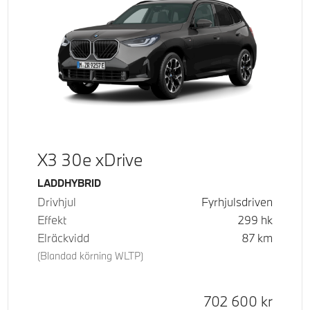
X3 30e xDrive
Bränsle
LADDHYBRID
Drivhjul
Fyrhjulsdriven
Effekt
299
hk
Elräckvidd
87
km
(Blandad körning WLTP)
Kontantpris
702 600
kr