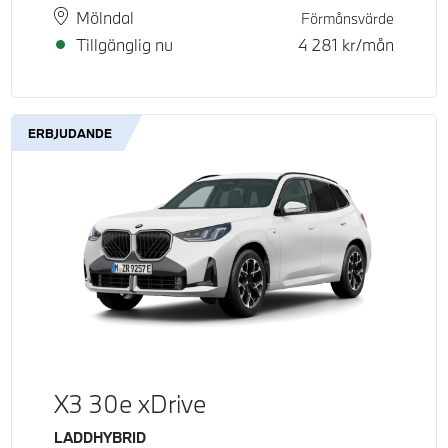
Plats
Leveranstid
Mölndal
Förmånsvärde
Tillgänglig nu
4 281
kr/mån
ERBJUDANDE
X3 30e xDrive
Bränsle
LADDHYBRID