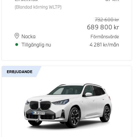
(Blandad körning WLTP)
d pris
pris
732 600
kr
Rek. ord
Kontant
689 800
kr
Plats
Leveranstid
Nacka
Förmånsvärde
Tillgänglig nu
4 281
kr/mån
ERBJUDANDE