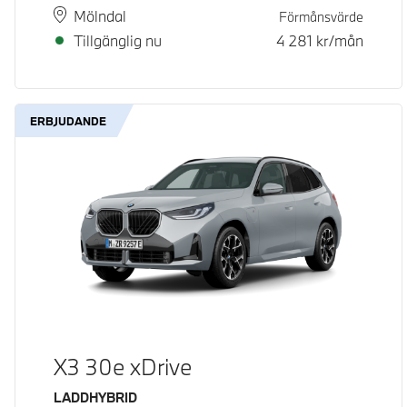
Plats
Leveranstid
Mölndal
Förmånsvärde
Tillgänglig nu
4 281
kr/mån
ERBJUDANDE
X3 30e xDrive
Bränsle
LADDHYBRID