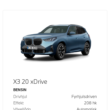
X3 20 xDrive
Bränsle
BENSIN
Drivhjul
Fyrhjulsdriven
Effekt
208
hk
Växellåda
Automatisk