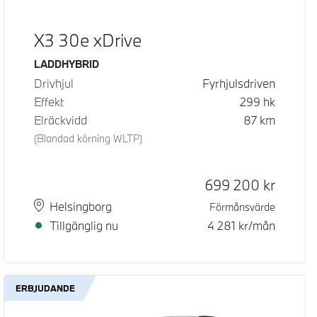
X3 30e xDrive
Bränsle
LADDHYBRID
Drivhjul
Fyrhjulsdriven
Effekt
299
hk
Elräckvidd
87
km
(Blandad körning WLTP)
d pris
pris
Kontantpris
699 200
kr
Plats
Leveranstid
Helsingborg
Förmånsvärde
Tillgänglig nu
4 281
kr/mån
ERBJUDANDE