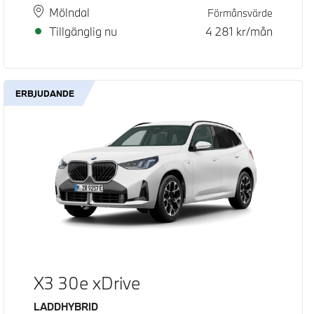
Plats
Leveranstid
Mölndal
Förmånsvärde
Tillgänglig nu
4 281
kr/mån
ERBJUDANDE
X3 30e xDrive
Bränsle
LADDHYBRID