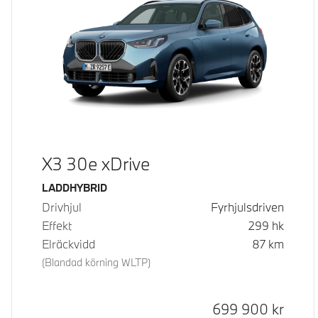
X3 30e xDrive
Bränsle
LADDHYBRID
Drivhjul
Fyrhjulsdriven
Effekt
299
hk
Elräckvidd
87
km
(Blandad körning WLTP)
Kontantpris
699 900
kr