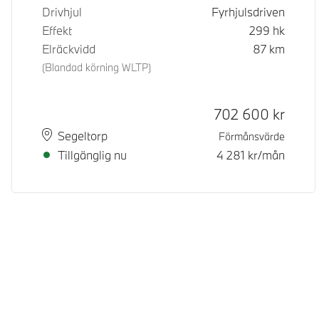
Drivhjul
Fyrhjulsdriven
Effekt
299
hk
Elräckvidd
87
km
(Blandad körning WLTP)
Kontantpris
702 600
kr
Plats
Leveranstid
Segeltorp
Förmånsvärde
Tillgänglig nu
4 281
kr/mån