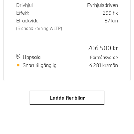
Drivhjul
Fyrhjulsdriven
Effekt
299
hk
Elräckvidd
87
km
(Blandad körning WLTP)
Kontantpris
706 500
kr
Plats
Leveranstid
Uppsala
Förmånsvärde
Snart tillgänglig
4 281
kr/mån
Ladda fler bilar