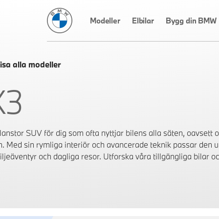
BMW Sverige
Modeller
Elbilar
Bygg din BMW
isa alla modeller
X3
anstor SUV för dig som ofta nyttjar bilens alla säten, oavsett o
n. Med sin rymliga interiör och avancerade teknik passar den 
ljeäventyr och dagliga resor. Utforska våra tillgängliga bilar och