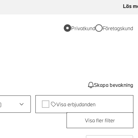
Läs m
Privatkund
Företagskund
Skapa bevakning
)
Visa erbjudanden
Visa fler filter