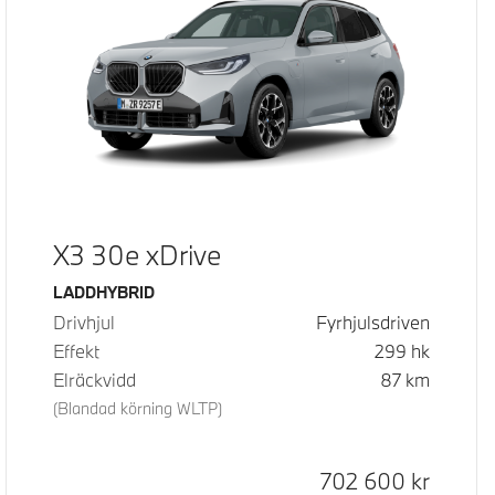
X3 30e xDrive
Bränsle
LADDHYBRID
Drivhjul
Fyrhjulsdriven
Effekt
299
hk
Elräckvidd
87
km
(Blandad körning WLTP)
Kontantpris
702 600
kr