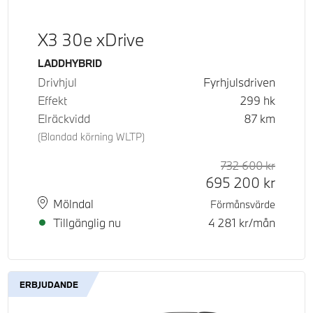
X3 30e xDrive
Bränsle
LADDHYBRID
Drivhjul
Fyrhjulsdriven
Effekt
299
hk
Elräckvidd
87
km
(Blandad körning WLTP)
d pris
tpris
732 600
kr
Rek. or
Kontant
695 200
kr
Plats
Leveranstid
Mölndal
Förmånsvärde
Tillgänglig nu
4 281
kr/mån
ERBJUDANDE