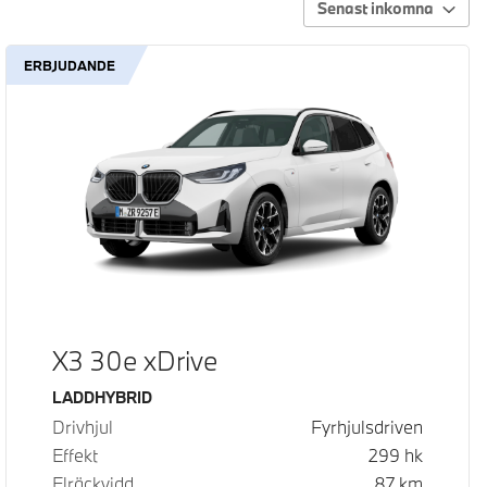
Senast inkomna
ERBJUDANDE
X3 30e xDrive
Bränsle
LADDHYBRID
Drivhjul
Fyrhjulsdriven
Effekt
299
hk
Elräckvidd
87
km