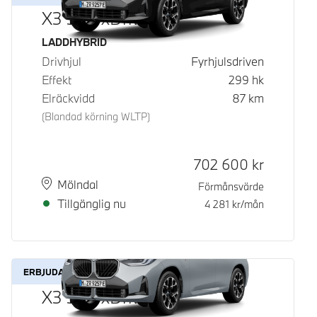
X3 30e xDrive
Bränsle
LADDHYBRID
Drivhjul
Fyrhjulsdriven
Effekt
299
hk
Elräckvidd
87
km
(Blandad körning WLTP)
Kontantpris
702 600
kr
Plats
Leveranstid
Mölndal
Förmånsvärde
Tillgänglig nu
4 281
kr/mån
ERBJUDANDE
X3 30e xDrive