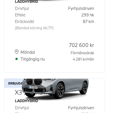
Bränsle
LADDHYBRID
Drivhjul
Fyrhjulsdriven
Effekt
299
hk
Elräckvidd
87
km
(Blandad körning WLTP)
Kontantpris
702 600
kr
Plats
Leveranstid
Mölndal
Förmånsvärde
Tillgänglig nu
4 281
kr/mån
ERBJUDANDE
X3 30e xDrive
Bränsle
LADDHYBRID
Drivhjul
Fyrhjulsdriven