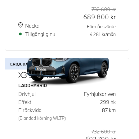
732 600
kr
Rek. ord p
Kontantpri
689 800
kr
Plats
Leveranstid
Nacka
Förmånsvärde
Tillgänglig nu
4 281
kr/mån
ERBJUDANDE
X3 30e xDrive
Bränsle
LADDHYBRID
Drivhjul
Fyrhjulsdriven
Effekt
299
hk
Elräckvidd
87
km
(Blandad körning WLTP)
732 600
kr
Rek. ord p
Kontantpri