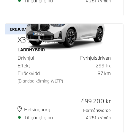
Tillgänglig nu
4 281
kr/mån
ERBJUDANDE
X3 30e xDrive
Bränsle
LADDHYBRID
Drivhjul
Fyrhjulsdriven
Effekt
299
hk
Elräckvidd
87
km
(Blandad körning WLTP)
Kontantpris
699 200
kr
Plats
Leveranstid
Helsingborg
Förmånsvärde
Tillgänglig nu
4 281
kr/mån