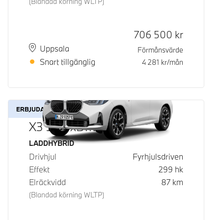
(Blandad körning WLTP)
Kontantpris
706 500
kr
Plats
Leveranstid
Uppsala
Förmånsvärde
Snart tillgänglig
4 281
kr/mån
ERBJUDANDE
X3 30e xDrive
Bränsle
LADDHYBRID
Drivhjul
Fyrhjulsdriven
Effekt
299
hk
Elräckvidd
87
km
(Blandad körning WLTP)