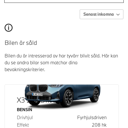
Senast inkomna
Bilen är såld
Bilen du är intresserad av har tyvärr blivit såld. Här kan
du se andra bilar som matchar dina
bevakningskriterier.
X3 20 xDrive
Bränsle
BENSIN
Drivhjul
Fyrhjulsdriven
Effekt
208
hk