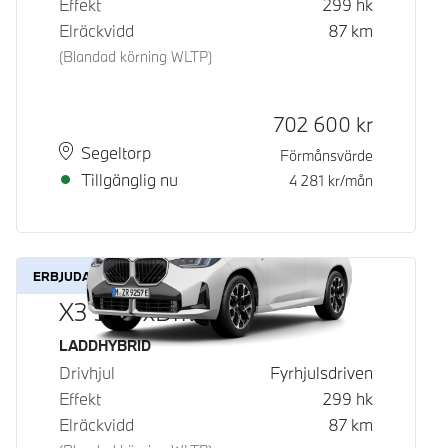
Effekt
299
hk
Elräckvidd
87
km
(Blandad körning WLTP)
Kontantpris
702 600
kr
Plats
Leveranstid
Segeltorp
Förmånsvärde
Tillgänglig nu
4 281
kr/mån
ERBJUDANDE
X3 30e xDrive
Bränsle
LADDHYBRID
Drivhjul
Fyrhjulsdriven
Effekt
299
hk
Elräckvidd
87
km