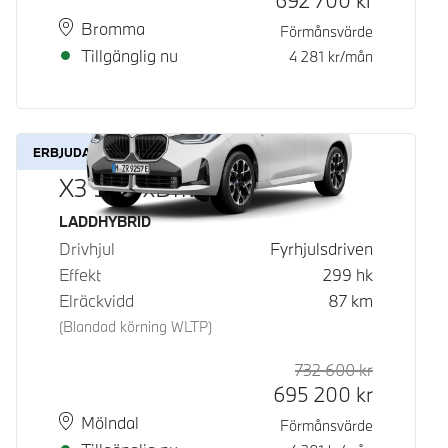
692 700
kr
Plats
Leveranstid
Bromma
Förmånsvärde
Tillgänglig nu
4 281
kr/mån
ERBJUDANDE
X3 30e xDrive
Bränsle
LADDHYBRID
Drivhjul
Fyrhjulsdriven
Effekt
299
hk
Elräckvidd
87
km
(Blandad körning WLTP)
732 600
kr
Rek. ord p
Kontantpri
695 200
kr
Plats
Leveranstid
Mölndal
Förmånsvärde