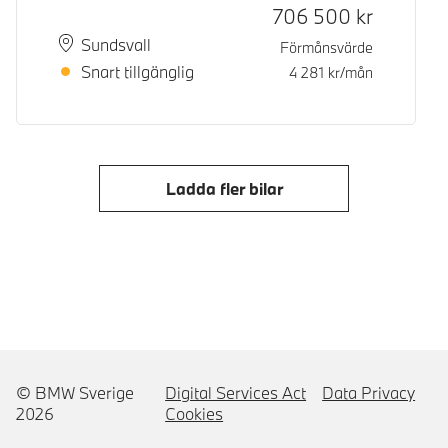
Kontantpris
706 500
kr
Plats
Leveranstid
Sundsvall
Förmånsvärde
Snart tillgänglig
4 281
kr/mån
Ladda fler bilar
© BMW Sverige
Digital Services Act
Data Privacy
2026
Cookies