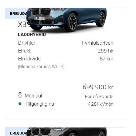
ERBJUDANDE
X3 30e xDrive
Bränsle
LADDHYBRID
Drivhjul
Fyrhjulsdriven
Effekt
299
hk
Elräckvidd
87
km
(Blandad körning WLTP)
Kontantpris
699 900
kr
Plats
Leveranstid
Mölndal
Förmånsvärde
Tillgänglig nu
4 281
kr/mån
ERBJUDANDE