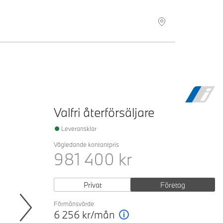
Hitta återförsäljare
Valfri återförsäljare
Leveransklar
Vägledande kontantpris
981 400
kr
Privat
Företag
Förmånsvärde
6 256
kr/mån