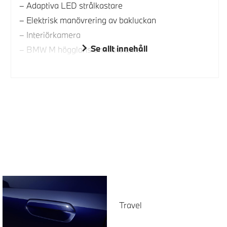
Adaptiva LED strålkastare
Elektrisk manövrering av bakluckan
Interiörkamera
Se allt innehåll
BMW M högglans Shadow Line
Travel