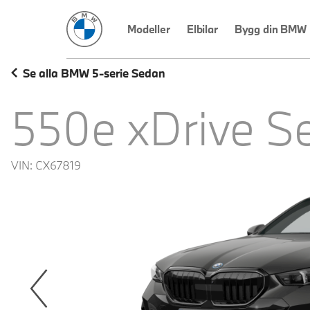
BMW Sverige
Modeller
Elbilar
Bygg din BMW
Se alla BMW 5-serie Sedan
550e xDrive S
VIN:
CX67819
revoius