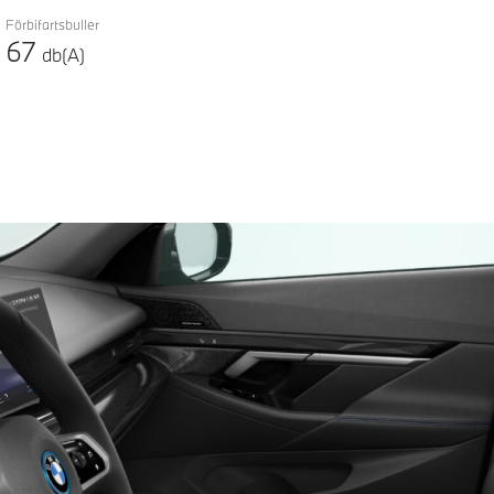
Förbifartsbuller
67
db(A)