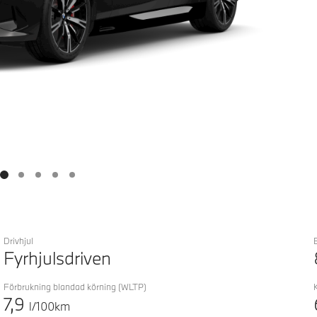
Drivhjul
Fyrhjulsdriven
Förbrukning blandad körning
(WLTP)
7,9
l/100km