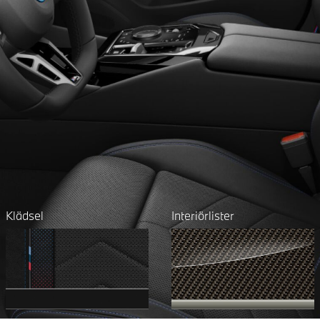
Klädsel
Interiörlister