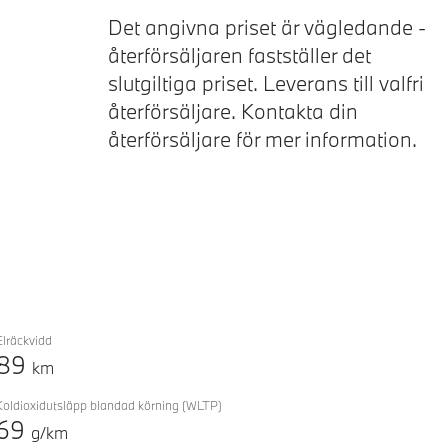
Förklaring
Next
Det angivna priset är vägledande -
återförsäljaren fastställer det
slutgiltiga priset. Leverans till valfri
återförsäljare. Kontakta din
återförsäljare för mer information.
Elräckvidd
89
km
Koldioxidutsläpp blandad körning
(WLTP)
69
g/km