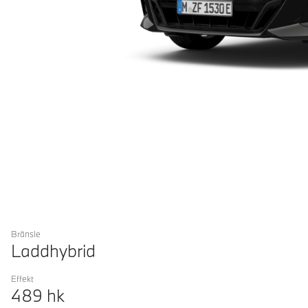
Bränsle
Laddhybrid
Effekt
489
hk