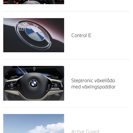
Control E
Steptronic växellåda
med växlingspaddlar
Active Guard