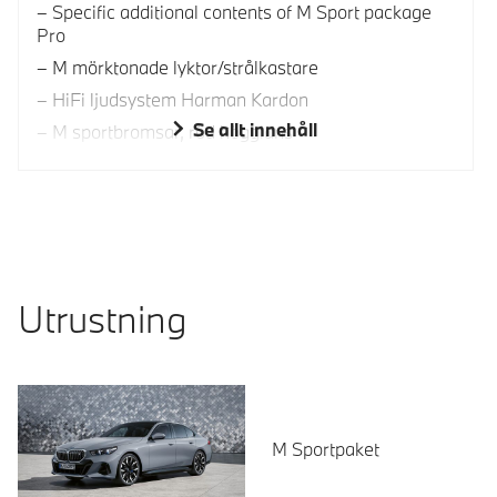
Specific additional contents of M Sport package
Pro
M mörktonade lyktor/strålkastare
HiFi ljudsystem Harman Kardon
Se allt innehåll
M sportbromsar, röd högglans
Utrustning
M Sportpaket