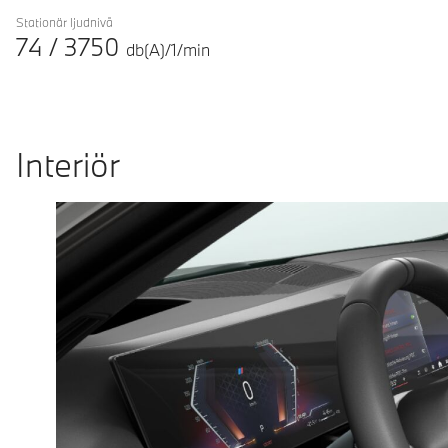
Stationär ljudnivå
74
/
3750
db(A)/1/min
Interiör