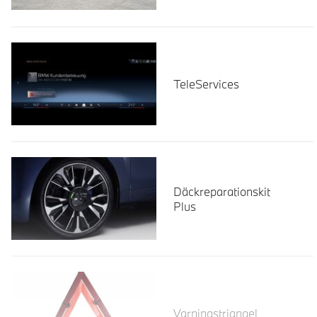
TeleServices
Däckreparationskit
Plus
Läs mer
Varningstriangel