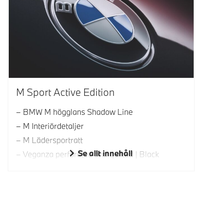
M Sport Active Edition
BMW M högglans Shadow Line
M Interiördetaljer
M Lädersportratt
Se allt innehåll
Veganza perforated and quilted | Black