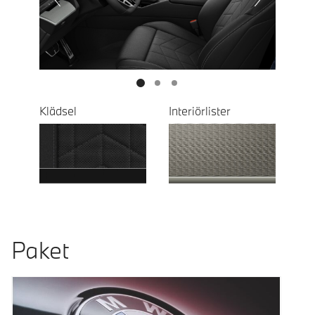
Next
Klädsel
Interiörlister
Paket