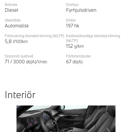
Förklaring
Bränsle
Drivhjul
Diesel
Fyrhjulsdriven
Växellåda
Effekt
Automatisk
197
hk
Förbrukning blandad körning
(WLTP)
Koldioxidutsläpp blandad körning
5,8
(WLTP)
l/100km
152
g/km
Stationär ljudnivå
Förbifartsbuller
71
/
3000
67
db(A)/1/min
db(A)
Interiör
Prevoius