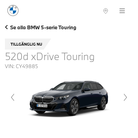
BMW Sverige
Navigation
Hitta återförsäljare
Se alla BMW 5-serie Touring
TILLGÄNGLIG NU
520d xDrive Touring
VIN:
CY49885
voius
Next