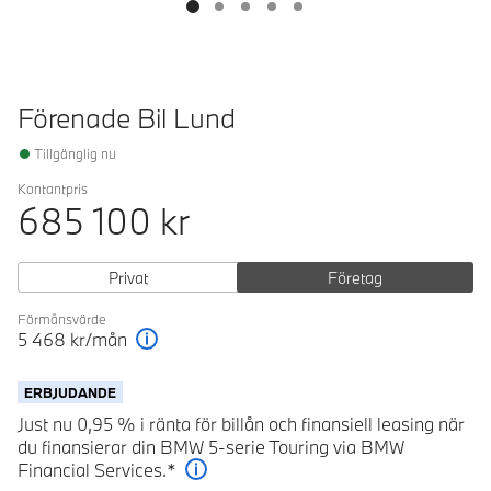
Förenade Bil Lund
Tillgänglig nu
Kontantpris
685 100
kr
Privat
Företag
Förmånsvärde
5 468
kr/mån
Förklaring
ERBJUDANDE
Just nu 0,95 % i ränta för billån och finansiell leasing när
du finansierar din BMW 5-serie Touring via BMW
Financial Services.*