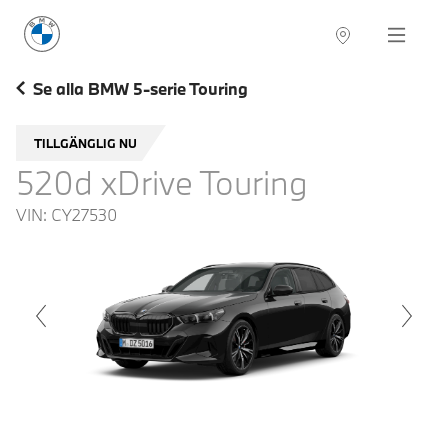
BMW Sverige
Navigation
Hitta återförsäljare
Se alla BMW 5-serie Touring
TILLGÄNGLIG NU
520d xDrive Touring
VIN:
CY27530
voius
Next