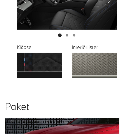
Next
Klädsel
Interiörlister
Paket