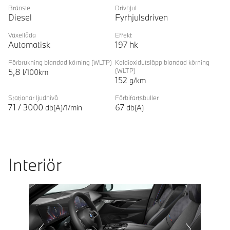
Förklaring
Bränsle
Drivhjul
Diesel
Fyrhjulsdriven
Växellåda
Effekt
Automatisk
197
hk
Förbrukning blandad körning
(WLTP)
Koldioxidutsläpp blandad körning
5,8
(WLTP)
l/100km
152
g/km
Stationär ljudnivå
Förbifartsbuller
71
/
3000
67
db(A)/1/min
db(A)
Interiör
Prevoius