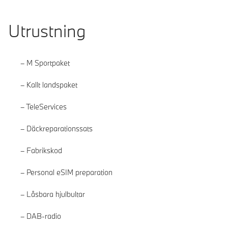
Utrustning
M Sportpaket
Kallt landspaket
TeleServices
Däckreparationssats
Fabrikskod
Personal eSIM preparation
Låsbara hjulbultar
DAB-radio
Läs mer