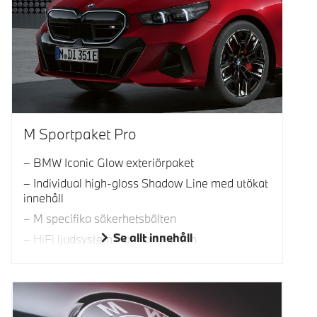
M Sportpaket Pro
BMW Iconic Glow exteriörpaket
Individual high-gloss Shadow Line med utökat
innehåll
M specifika säkerhetsbälten
Se allt innehåll
HiFi ljudsystem Harman Kardon