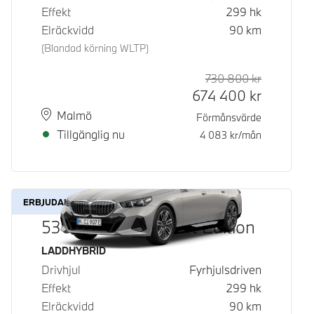
Effekt
299
hk
Elräckvidd
90
km
(Blandad körning WLTP)
730 800
kr
Rek. ord p
Kontantpri
674 400
kr
Plats
Leveranstid
Malmö
Förmånsvärde
Tillgänglig nu
4 083
kr/mån
ERBJUDANDE
530e xDrive M Sport Edition
Bränsle
LADDHYBRID
Drivhjul
Fyrhjulsdriven
Effekt
299
hk
Elräckvidd
90
km