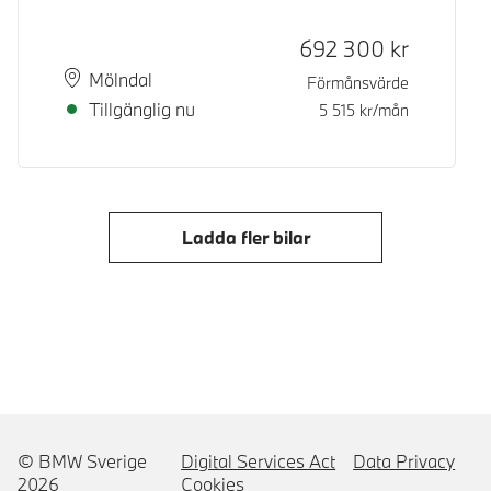
Kontantpris
692 300
kr
Plats
Leveranstid
Mölndal
Förmånsvärde
Tillgänglig nu
5 515
kr/mån
Ladda fler bilar
© BMW Sverige
Digital Services Act
Data Privacy
2026
Cookies