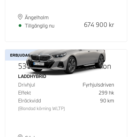
Plats
Leveranstid
Ängelholm
Kontantpris
674 900
kr
Tillgänglig nu
ERBJUDANDE
530e xDrive M Sport Edition
Bränsle
LADDHYBRID
Drivhjul
Fyrhjulsdriven
Effekt
299
hk
Elräckvidd
90
km
(Blandad körning WLTP)