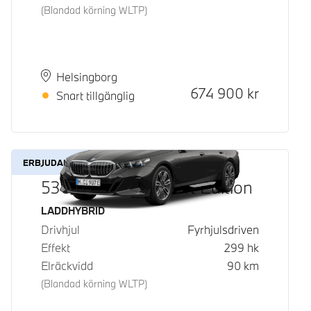
(Blandad körning WLTP)
Plats
Leveranstid
Helsingborg
Kontantpris
674 900
kr
Snart tillgänglig
ERBJUDANDE
530e xDrive M Sport Edition
Bränsle
LADDHYBRID
Drivhjul
Fyrhjulsdriven
Effekt
299
hk
Elräckvidd
90
km
(Blandad körning WLTP)