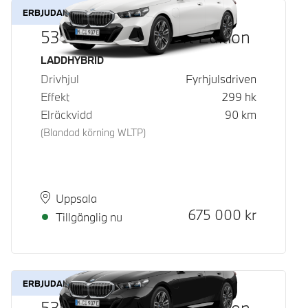
ERBJUDANDE
530e xDrive M Sport Edition
Bränsle
LADDHYBRID
Drivhjul
Fyrhjulsdriven
Effekt
299
hk
Elräckvidd
90
km
(Blandad körning WLTP)
Plats
Leveranstid
Uppsala
Kontantpris
675 000
kr
Tillgänglig nu
ERBJUDANDE
530e xDrive M Sport Edition