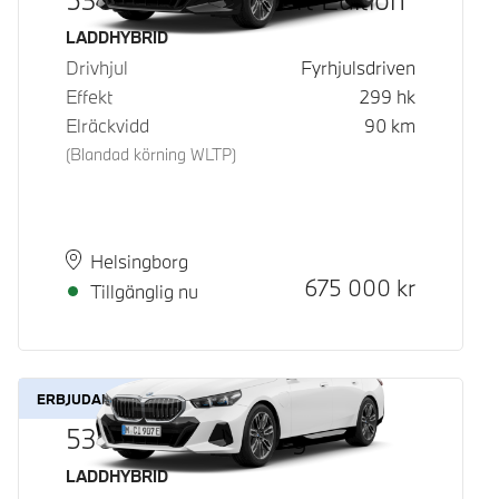
Bränsle
LADDHYBRID
Drivhjul
Fyrhjulsdriven
Effekt
299
hk
Elräckvidd
90
km
(Blandad körning WLTP)
Plats
Leveranstid
Helsingborg
Kontantpris
675 000
kr
Tillgänglig nu
ERBJUDANDE
530e xDrive Touring
Bränsle
LADDHYBRID