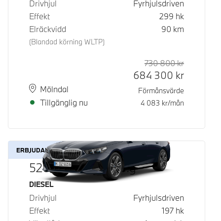
Drivhjul
Fyrhjulsdriven
Effekt
299
hk
Elräckvidd
90
km
(Blandad körning WLTP)
730 800
kr
Rek. ord p
Kontantpri
684 300
kr
Plats
Leveranstid
Mölndal
Förmånsvärde
Tillgänglig nu
4 083
kr/mån
ERBJUDANDE
520d xDrive Touring
Bränsle
DIESEL
Drivhjul
Fyrhjulsdriven
Effekt
197
hk