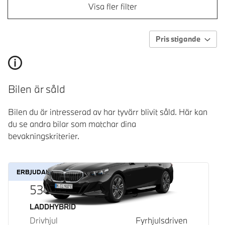
Visa fler filter
Pris stigande
Bilen är såld
Bilen du är intresserad av har tyvärr blivit såld. Här kan
du se andra bilar som matchar dina
bevakningskriterier.
ERBJUDANDE
530e xDrive Touring
Bränsle
LADDHYBRID
Drivhjul
Fyrhjulsdriven