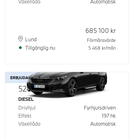
Växellåda
Automatisk
Kontantpris
685 100
kr
Plats
Leveranstid
Lund
Förmånsvärde
Tillgänglig nu
5 468
kr/mån
ERBJUDANDE
520d xDrive Touring
Bränsle
DIESEL
Drivhjul
Fyrhjulsdriven
Effekt
197
hk
Växellåda
Automatisk