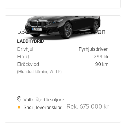
530e xDrive M Sport Edition
Bränsle
LADDHYBRID
Drivhjul
Fyrhjulsdriven
Effekt
299
hk
Elräckvidd
90
km
(Blandad körning WLTP)
Plats
Leveranstid
Valfri återförsäljare
Rek.
675 000
kr
Rek. ord p
Snart leveransklar