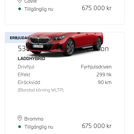
Plats
Leveranstid
Gävle
Kontantpris
675 000
kr
Tillgänglig nu
ERBJUDANDE
530e xDrive M Sport Edition
Bränsle
LADDHYBRID
Drivhjul
Fyrhjulsdriven
Effekt
299
hk
Elräckvidd
90
km
(Blandad körning WLTP)
Plats
Leveranstid
Bromma
Kontantpris
675 000
kr
Tillgänglig nu