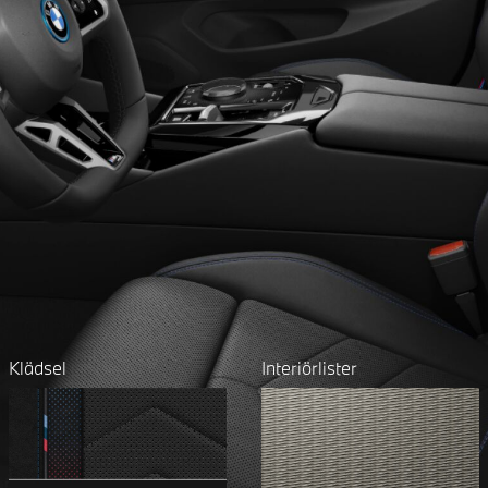
Klädsel
Interiörlister