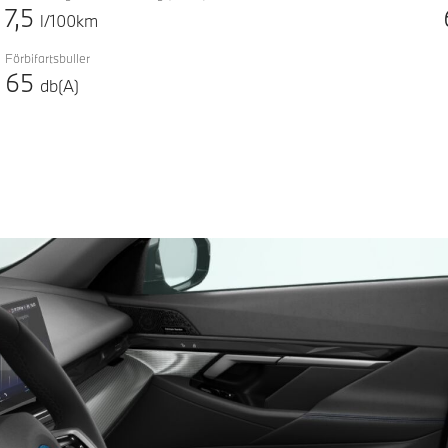
7,5
l/100km
Förbifartsbuller
65
db(A)