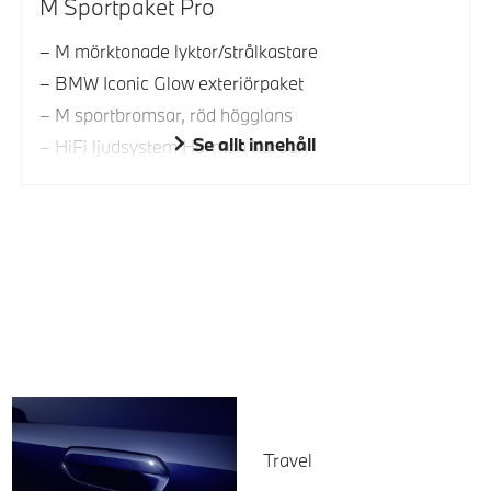
M Sportpaket Pro
M mörktonade lyktor/strålkastare
BMW Iconic Glow exteriörpaket
M sportbromsar, röd högglans
Se allt innehåll
HiFi ljudsystem Harman Kardon
Travel