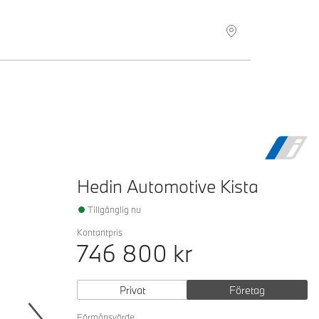
Hitta återförsäljare
Hedin Automotive Kista
Tillgänglig nu
Kontantpris
746 800
kr
Privat
Företag
Förmånsvärde