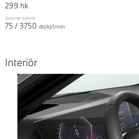
299
hk
Stationär ljudnivå
75
/
3750
db(A)/1/min
Interiör