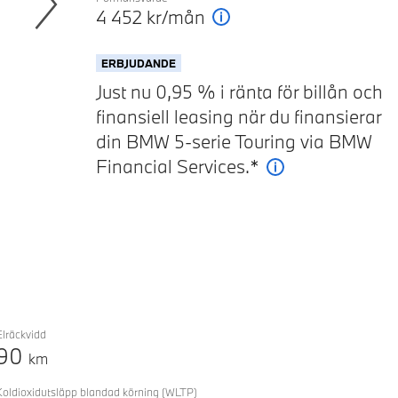
4 452
kr/mån
Förklaring
Next
ERBJUDANDE
Just nu 0,95 % i ränta för billån och
finansiell leasing när du finansierar
din BMW 5-serie Touring via BMW
Financial Services.*
Förklaring
Elräckvidd
90
km
Koldioxidutsläpp blandad körning
(WLTP)