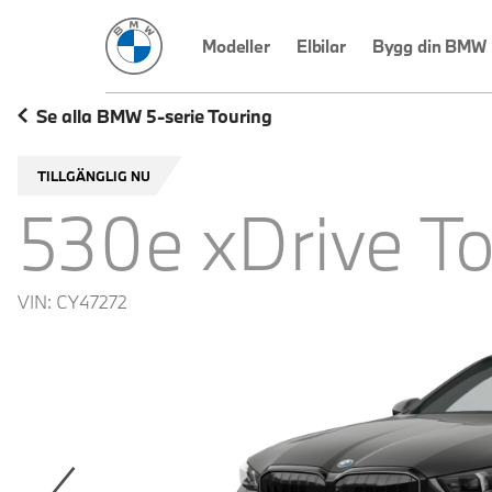
BMW Sverige
Modeller
Elbilar
Bygg din BMW
Se alla BMW 5-serie Touring
TILLGÄNGLIG NU
530e xDrive To
VIN:
CY47272
revoius