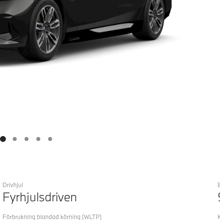
Drivhjul
Fyrhjulsdriven
Förbrukning blandad körning
(WLTP)