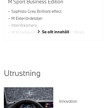
M Sport Business Edition
Sophisto Grey Brilliant effect
M Exteriördetaljer
Interiörkamera
Se allt innehåll
M Alcantara/Veganza combination | Black
Utrustning
Innovation