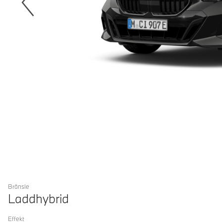
Bränsle
Laddhybrid
Effekt