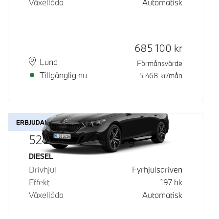
Växellåda
Automatisk
Kontantpris
685 100
kr
Plats
Leveranstid
Lund
Förmånsvärde
Tillgänglig nu
5 468
kr/mån
ERBJUDANDE
520d xDrive Touring
Bränsle
DIESEL
Drivhjul
Fyrhjulsdriven
Effekt
197
hk
Växellåda
Automatisk