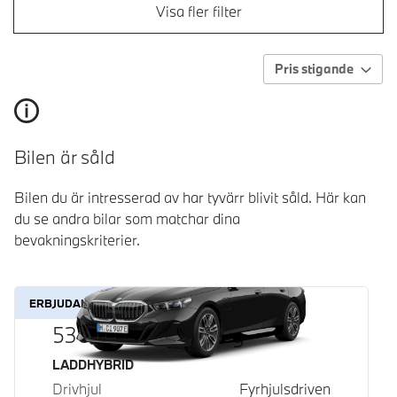
Visa fler filter
Pris stigande
Bilen är såld
Bilen du är intresserad av har tyvärr blivit såld. Här kan
du se andra bilar som matchar dina
bevakningskriterier.
ERBJUDANDE
530e xDrive Touring
Bränsle
LADDHYBRID
Drivhjul
Fyrhjulsdriven