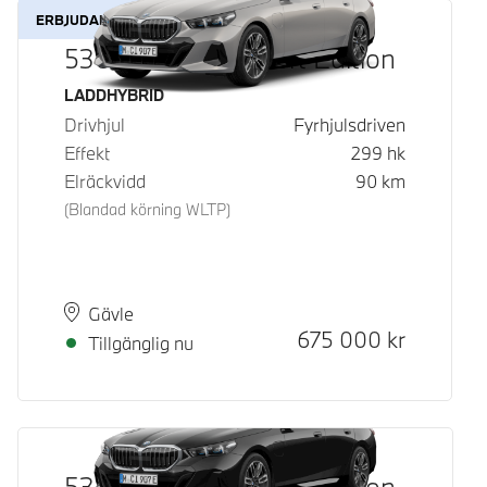
ERBJUDANDE
530e xDrive M Sport Edition
Bränsle
LADDHYBRID
Drivhjul
Fyrhjulsdriven
Effekt
299
hk
Elräckvidd
90
km
(Blandad körning WLTP)
Plats
Leveranstid
Gävle
Kontantpris
675 000
kr
Tillgänglig nu
530e xDrive M Sport Edition