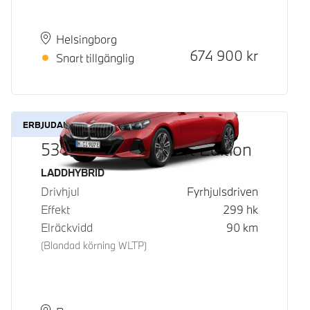
Plats
Leveranstid
Helsingborg
Kontantpris
674 900
kr
Snart tillgänglig
ERBJUDANDE
530e xDrive M Sport Edition
Bränsle
LADDHYBRID
Drivhjul
Fyrhjulsdriven
Effekt
299
hk
Elräckvidd
90
km
(Blandad körning WLTP)