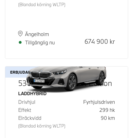
(Blandad körning WLTP)
Plats
Leveranstid
Ängelholm
Kontantpris
674 900
kr
Tillgänglig nu
ERBJUDANDE
530e xDrive M Sport Edition
Bränsle
LADDHYBRID
Drivhjul
Fyrhjulsdriven
Effekt
299
hk
Elräckvidd
90
km
(Blandad körning WLTP)