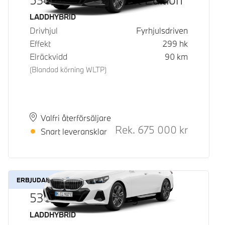
Bränsle
LADDHYBRID
Drivhjul
Fyrhjulsdriven
Effekt
299
hk
Elräckvidd
90
km
(Blandad körning WLTP)
Plats
Leveranstid
Valfri återförsäljare
Rek.
675 000
kr
Rek. ord p
Snart leveransklar
ERBJUDANDE
530e xDrive Touring
Bränsle
LADDHYBRID