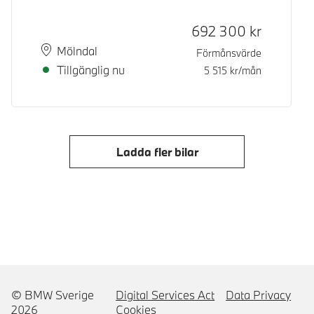
Kontantpris
692 300
kr
Plats
Leveranstid
Mölndal
Förmånsvärde
Tillgänglig nu
5 515
kr/mån
Ladda fler bilar
© BMW Sverige
Digital Services Act
Data Privacy
2026
Cookies