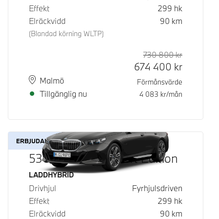
Effekt
299
hk
Elräckvidd
90
km
(Blandad körning WLTP)
730 800
kr
Rek. ord p
Kontantpri
674 400
kr
Plats
Leveranstid
Malmö
Förmånsvärde
Tillgänglig nu
4 083
kr/mån
ERBJUDANDE
530e xDrive M Sport Edition
Bränsle
LADDHYBRID
Drivhjul
Fyrhjulsdriven
Effekt
299
hk
Elräckvidd
90
km