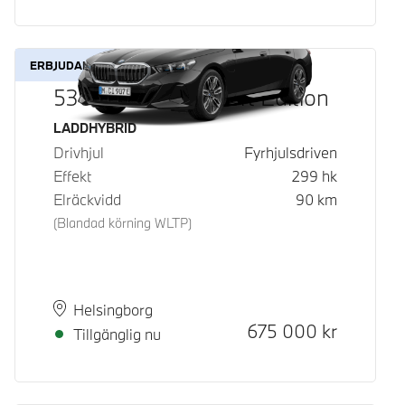
ERBJUDANDE
530e xDrive M Sport Edition
Bränsle
LADDHYBRID
Drivhjul
Fyrhjulsdriven
Effekt
299
hk
Elräckvidd
90
km
(Blandad körning WLTP)
Plats
Leveranstid
Helsingborg
Kontantpris
675 000
kr
Tillgänglig nu