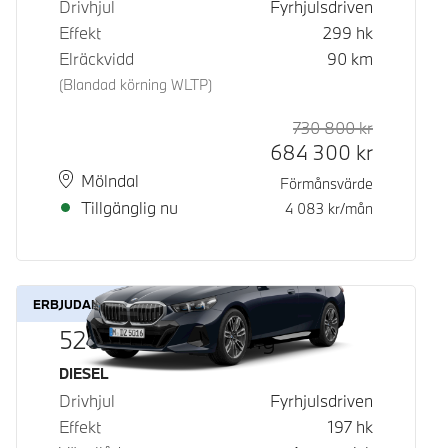
Drivhjul
Fyrhjulsdriven
Effekt
299
hk
Elräckvidd
90
km
(Blandad körning WLTP)
730 800
kr
Rek. ord p
Kontantpri
684 300
kr
Plats
Leveranstid
Mölndal
Förmånsvärde
Tillgänglig nu
4 083
kr/mån
ERBJUDANDE
520d xDrive Touring
Bränsle
DIESEL
Drivhjul
Fyrhjulsdriven
Effekt
197
hk