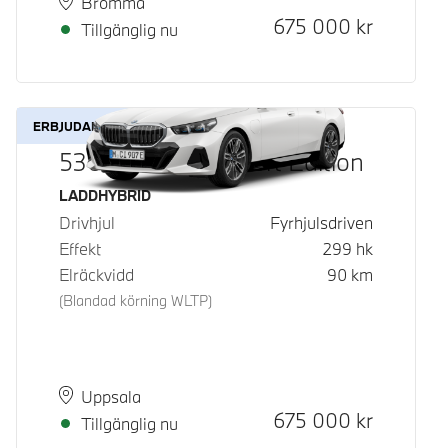
Plats
Leveranstid
Bromma
Kontantpris
675 000
kr
Tillgänglig nu
ERBJUDANDE
530e xDrive M Sport Edition
Bränsle
LADDHYBRID
Drivhjul
Fyrhjulsdriven
Effekt
299
hk
Elräckvidd
90
km
(Blandad körning WLTP)
Plats
Leveranstid
Uppsala
Kontantpris
675 000
kr
Tillgänglig nu