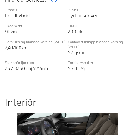
Förklaring
Bränsle
Drivhjul
Laddhybrid
Fyrhjulsdriven
Elräckvidd
Effekt
91
299
hk
km
Förbrukning blandad körning
(WLTP)
Koldioxidutsläpp blandad körning
7,4
(WLTP)
l/100km
62
g/km
Stationär ljudnivå
Förbifartsbuller
75
/
3750
65
db(A)/1/min
db(A)
Interiör
Prevoius