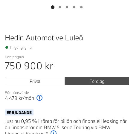
Hedin Automotive Luleå
Tillgänglig nu
Kontantpris
750 900
kr
Privat
Företag
Förmånsvärde
4 479
kr/mån
Förklaring
ERBJUDANDE
Just nu 0,95 % i ränta för billån och finansiell leasing när
du finansierar din BMW 5-serie Touring via BMW
Financial Services.*