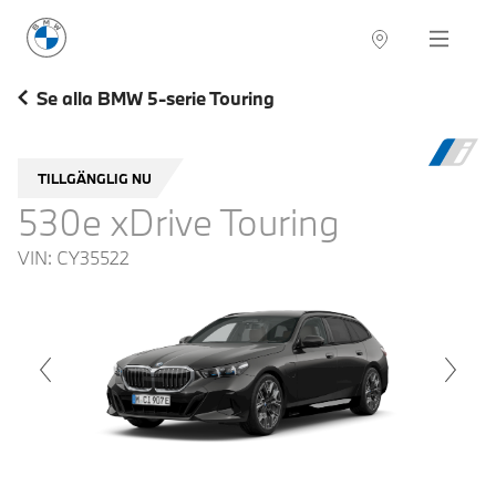
BMW Sverige
Navigation
Hitta återförsäljare
Se alla BMW 5-serie Touring
TILLGÄNGLIG NU
530e xDrive Touring
VIN:
CY35522
voius
Next