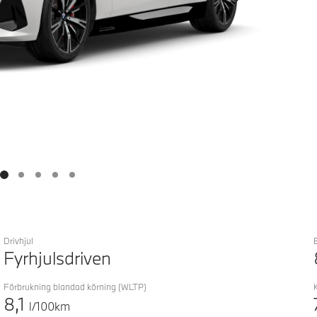
Drivhjul
Fyrhjulsdriven
Förbrukning blandad körning
(WLTP)
8,1
l/100km