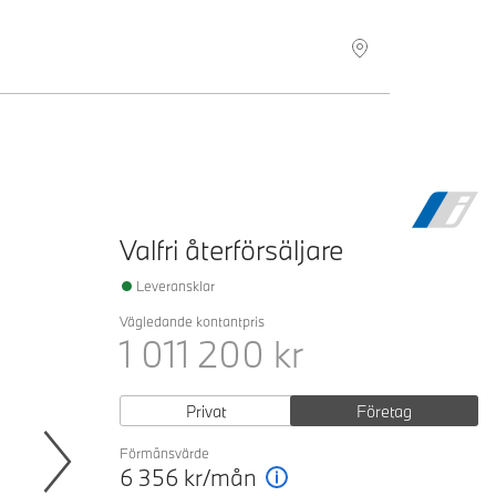
Hitta återförsäljare
Valfri återförsäljare
Leveransklar
Vägledande kontantpris
1 011 200
kr
Privat
Företag
Förmånsvärde
6 356
kr/mån