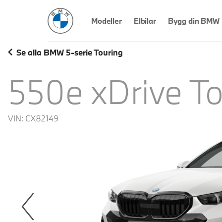
BMW Sverige
Modeller
Elbilar
Bygg din BMW
Se alla BMW 5-serie Touring
550e xDrive To
VIN:
CX82149
revoius