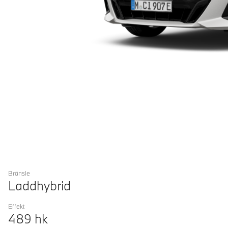
Bränsle
Laddhybrid
Effekt
489
hk