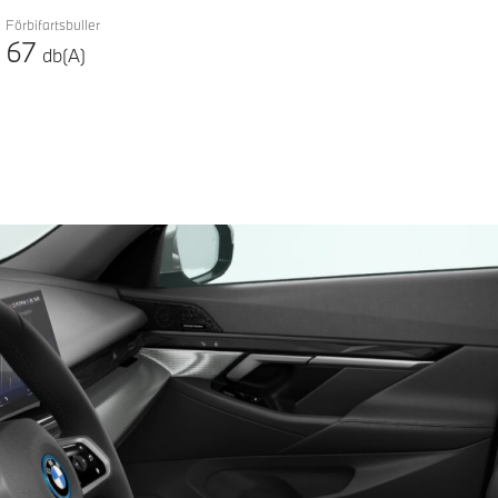
Förbifartsbuller
67
db(A)