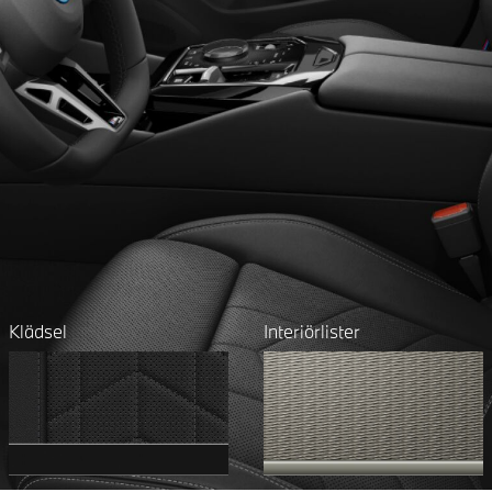
Klädsel
Interiörlister