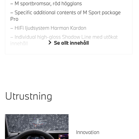
M sportbromsar, röd högglans
Specific additional contents of M Sport package
Pro
HiFi ljudsystem Harman Kardon
Individual high-gloss Shadow Line med utökat
Se allt innehåll
innehåll
Utrustning
Innovation