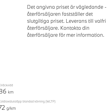
Förklaring
Next
Det angivna priset är vägledande -
återförsäljaren fastställer det
slutgiltiga priset. Leverans till valfri
återförsäljare. Kontakta din
återförsäljare för mer information.
Elräckvidd
86
km
Koldioxidutsläpp blandad körning
(WLTP)
72
g/km