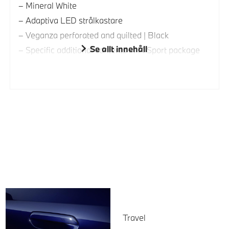
Mineral White
Adaptiva LED strålkastare
Veganza perforated and quilted | Black
Se allt innehåll
Specific additional contents in M Sport package
Travel