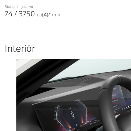
Stationär ljudnivå
74
/
3750
db(A)/1/min
Interiör