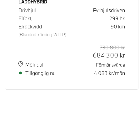
Bränsle
LADDHYBRID
Drivhjul
Fyrhjulsdriven
Effekt
299
hk
Elräckvidd
90
km
(Blandad körning WLTP)
730 800
kr
Rek. or
Kontan
684 300
kr
Plats
Leveranstid
Mölndal
Förmånsvärde
Tillgänglig nu
4 083
kr/mån