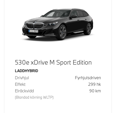
530e xDrive M Sport Edition
Bränsle
LADDHYBRID
Drivhjul
Fyrhjulsdriven
Effekt
299
hk
Elräckvidd
90
km
(Blandad körning WLTP)