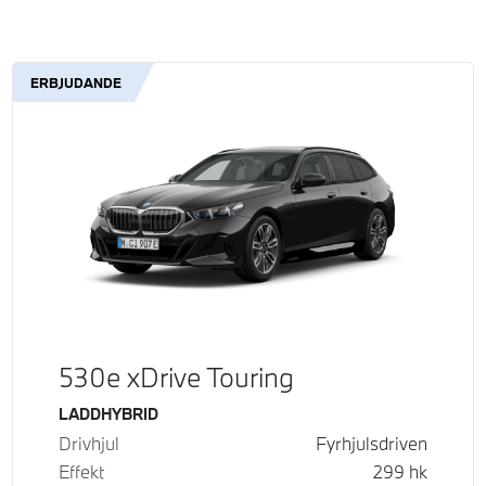
ERBJUDANDE
530e xDrive Touring
Bränsle
LADDHYBRID
Drivhjul
Fyrhjulsdriven
Effekt
299
hk