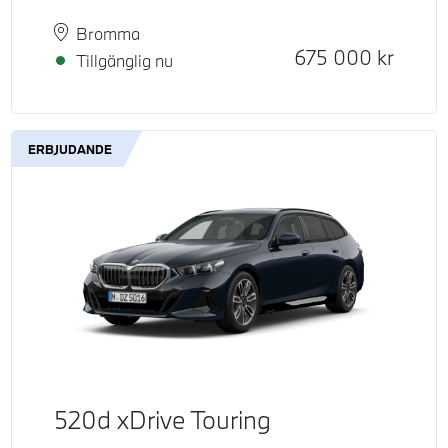
Plats
Leveranstid
Bromma
Kontantpris
675 000
kr
Tillgänglig nu
ERBJUDANDE
520d xDrive Touring