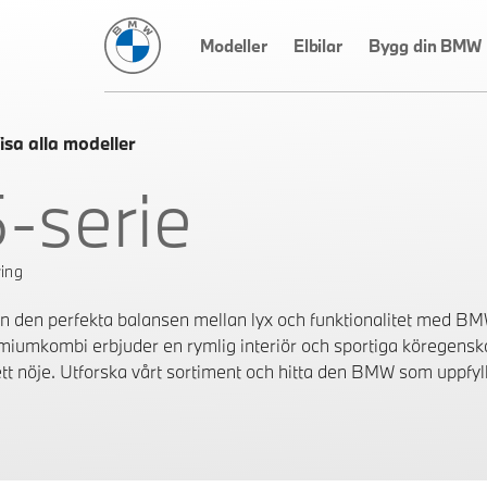
BMW Sverige
Modeller
Elbilar
Bygg din BMW
isa alla modeller
5-serie
ing
n den perfekta balansen mellan lyx och funktionalitet med BM
miumkombi erbjuder en rymlig interiör och sportiga köregenskap
l ett nöje. Utforska vårt sortiment och hitta den BMW som uppfy