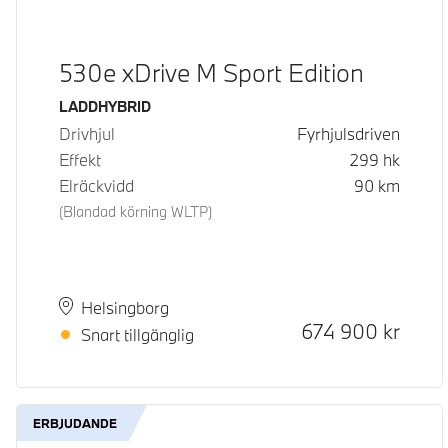
530e xDrive M Sport Edition
Bränsle
LADDHYBRID
Drivhjul
Fyrhjulsdriven
Effekt
299
hk
Elräckvidd
90
km
(Blandad körning WLTP)
Plats
Leveranstid
Helsingborg
Kontantpris
674 900
kr
Snart tillgänglig
ERBJUDANDE