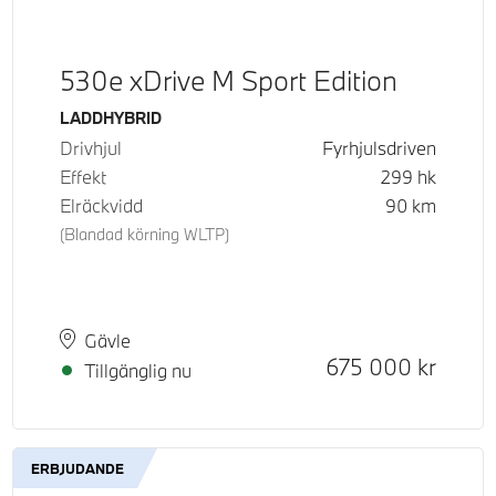
530e xDrive M Sport Edition
Bränsle
LADDHYBRID
Drivhjul
Fyrhjulsdriven
Effekt
299
hk
Elräckvidd
90
km
(Blandad körning WLTP)
Plats
Leveranstid
Gävle
Kontantpris
675 000
kr
Tillgänglig nu
ERBJUDANDE