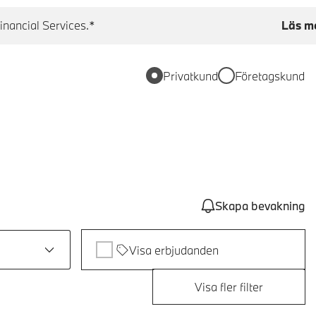
inancial Services.*
Läs m
Privatkund
Företagskund
Skapa bevakning
Visa erbjudanden
Visa fler filter