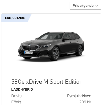
Pris stigande
ERBJUDANDE
530e xDrive M Sport Edition
Bränsle
LADDHYBRID
Drivhjul
Fyrhjulsdriven
Effekt
299
hk