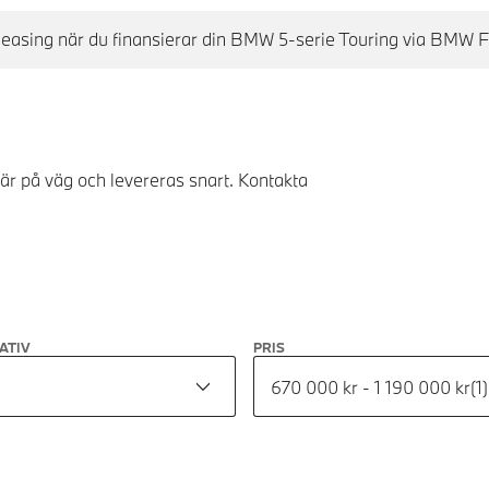
ll leasing när du finansierar din BMW 5-serie Touring via BMW F
 är på väg och levereras snart. Kontakta
ATIV
PRIS
670 000 kr - 1 190 000 kr
(
1
)