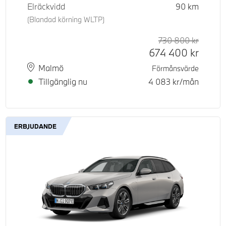
Elräckvidd
90
km
(Blandad körning WLTP)
730 800
kr
Rek. or
Kontant
674 400
kr
Plats
Leveranstid
Malmö
Förmånsvärde
Tillgänglig nu
4 083
kr/mån
ERBJUDANDE