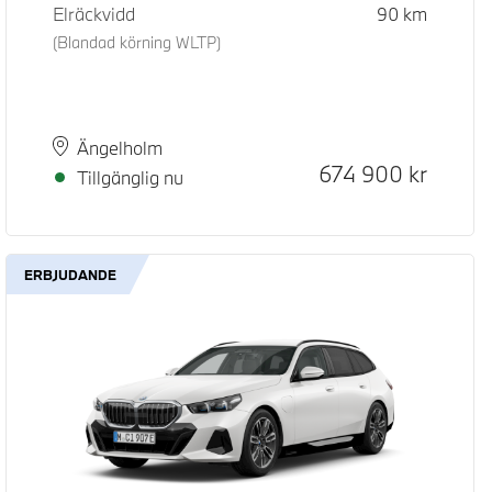
Elräckvidd
90
km
(Blandad körning WLTP)
d pris
pris
Plats
Leveranstid
Ängelholm
Kontantpris
674 900
kr
Tillgänglig nu
ERBJUDANDE