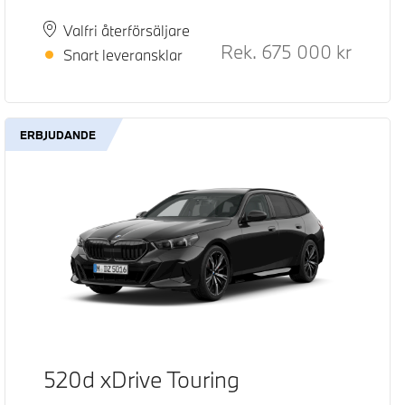
Plats
Leveranstid
Valfri återförsäljare
Rek.
675 000
kr
Rek. ord
Snart leveransklar
ERBJUDANDE
520d xDrive Touring