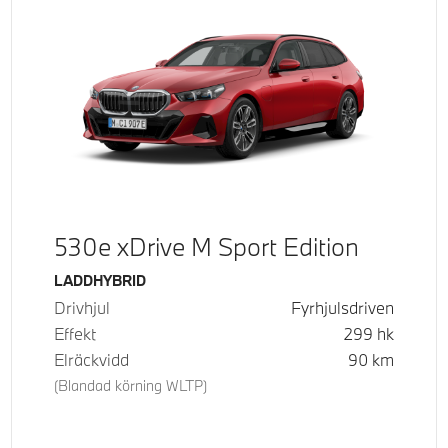
530e xDrive M Sport Edition
Bränsle
LADDHYBRID
Drivhjul
Fyrhjulsdriven
Effekt
299
hk
Elräckvidd
90
km
(Blandad körning WLTP)