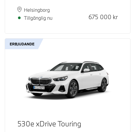
Plats
Leveranstid
Helsingborg
Kontantpris
675 000
kr
Tillgänglig nu
ERBJUDANDE
530e xDrive Touring