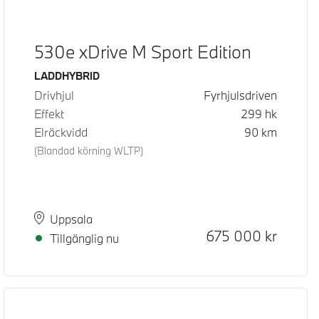
530e xDrive M Sport Edition
Bränsle
LADDHYBRID
Drivhjul
Fyrhjulsdriven
Effekt
299
hk
Elräckvidd
90
km
(Blandad körning WLTP)
Plats
Leveranstid
Uppsala
Kontantpris
675 000
kr
Tillgänglig nu