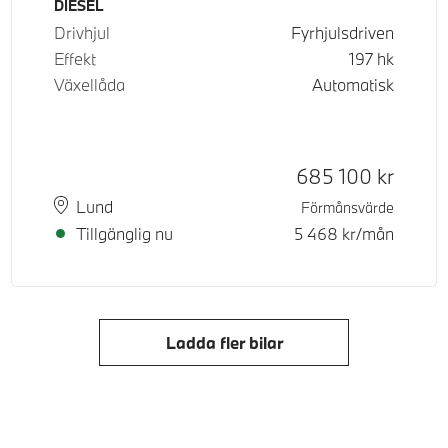
Bränsle
DIESEL
Drivhjul
Fyrhjulsdriven
Effekt
197
hk
Växellåda
Automatisk
d pris
tpris
Kontantpris
685 100
kr
Plats
Leveranstid
Lund
Förmånsvärde
Tillgänglig nu
5 468
kr/mån
Ladda fler bilar