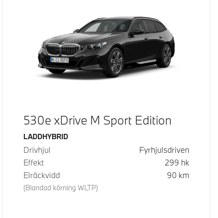
530e xDrive M Sport Edition
Bränsle
LADDHYBRID
Drivhjul
Fyrhjulsdriven
Effekt
299
hk
Elräckvidd
90
km
(Blandad körning WLTP)