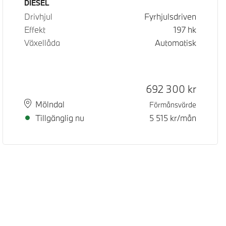
Bränsle
DIESEL
Drivhjul
Fyrhjulsdriven
Effekt
197
hk
Växellåda
Automatisk
Kontantpris
692 300
kr
Plats
Leveranstid
Mölndal
Förmånsvärde
Tillgänglig nu
5 515
kr/mån