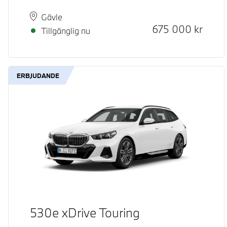
Plats
Leveranstid
Gävle
Kontantpris
675 000
kr
Tillgänglig nu
ERBJUDANDE
530e xDrive Touring