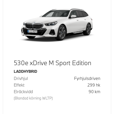
530e xDrive M Sport Edition
Bränsle
LADDHYBRID
Drivhjul
Fyrhjulsdriven
Effekt
299
hk
Elräckvidd
90
km
(Blandad körning WLTP)