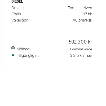
Bränsle
DIESEL
Drivhjul
Fyrhjulsdriven
Effekt
197
hk
Växellåda
Automatisk
Kontantpris
692 300
kr
Plats
Leveranstid
Mölndal
Förmånsvärde
Tillgänglig nu
5 515
kr/mån