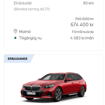
Elräckvidd
90
km
(Blandad körning WLTP)
730 800
kr
Rek. or
Kontan
674 400
kr
Plats
Leveranstid
Malmö
Förmånsvärde
Tillgänglig nu
4 083
kr/mån
ERBJUDANDE