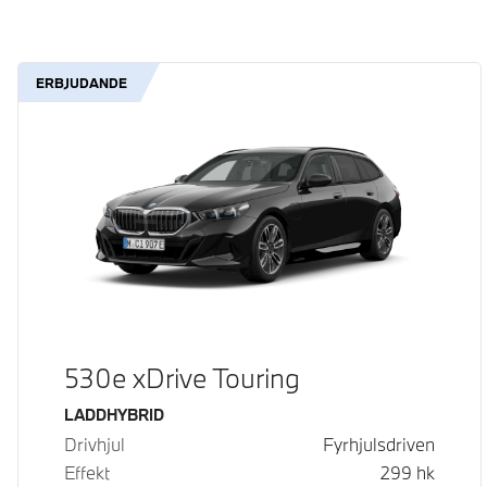
ERBJUDANDE
530e xDrive Touring
Bränsle
LADDHYBRID
Drivhjul
Fyrhjulsdriven
Effekt
299
hk