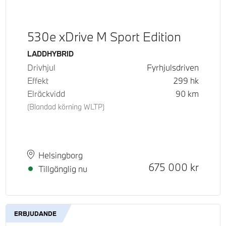
530e xDrive M Sport Edition
Bränsle
LADDHYBRID
Drivhjul
Fyrhjulsdriven
Effekt
299
hk
Elräckvidd
90
km
(Blandad körning WLTP)
Plats
Leveranstid
Helsingborg
Kontantpris
675 000
kr
Tillgänglig nu
ERBJUDANDE