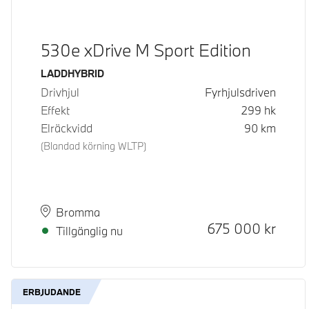
530e xDrive M Sport Edition
Bränsle
LADDHYBRID
Drivhjul
Fyrhjulsdriven
Effekt
299
hk
Elräckvidd
90
km
(Blandad körning WLTP)
Plats
Leveranstid
Bromma
Kontantpris
675 000
kr
Tillgänglig nu
ERBJUDANDE