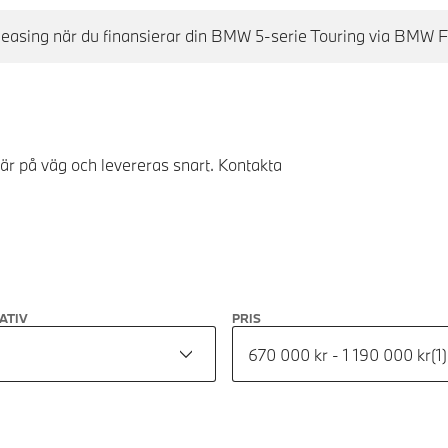
ll leasing när du finansierar din BMW 5-serie Touring via BMW F
 är på väg och levereras snart. Kontakta
ATIV
PRIS
670 000 kr - 1 190 000 kr
(
1
)