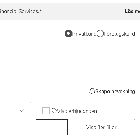
inancial Services.*
Läs m
Privatkund
Företagskund
Skapa bevakning
Visa erbjudanden
Visa fler filter