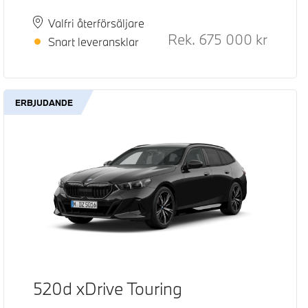
Plats
Leveranstid
Valfri återförsäljare
Rek.
675 000
kr
Rek. ord
Snart leveransklar
ERBJUDANDE
520d xDrive Touring