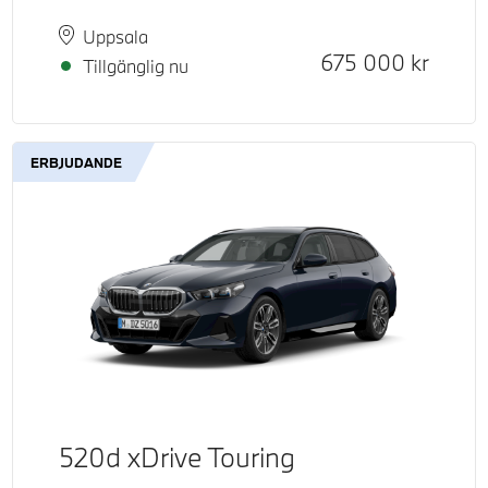
Plats
Leveranstid
Uppsala
Kontantpris
675 000
kr
Tillgänglig nu
ERBJUDANDE
520d xDrive Touring