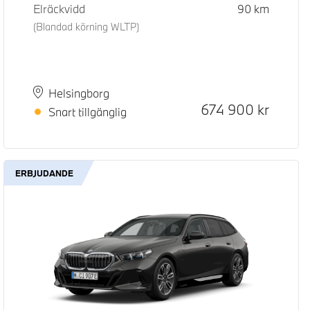
Elräckvidd
90
km
(Blandad körning WLTP)
Plats
Leveranstid
Helsingborg
Kontantpris
674 900
kr
Snart tillgänglig
ERBJUDANDE