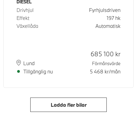
Bränsle
DIESEL
Drivhjul
Fyrhjulsdriven
Effekt
197
hk
Växellåda
Automatisk
d pris
tpris
Kontantpris
685 100
kr
Plats
Leveranstid
Lund
Förmånsvärde
Tillgänglig nu
5 468
kr/mån
Ladda fler bilar