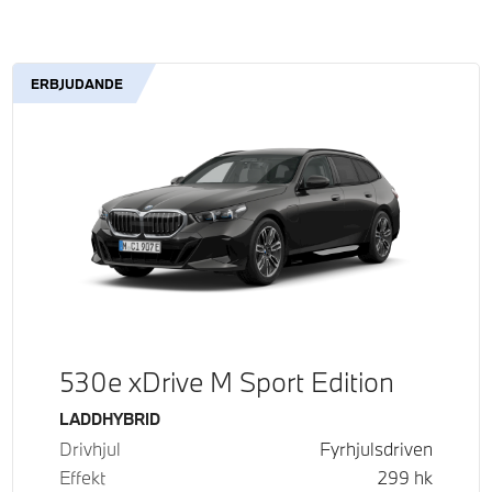
ERBJUDANDE
530e xDrive M Sport Edition
Bränsle
LADDHYBRID
Drivhjul
Fyrhjulsdriven
Effekt
299
hk