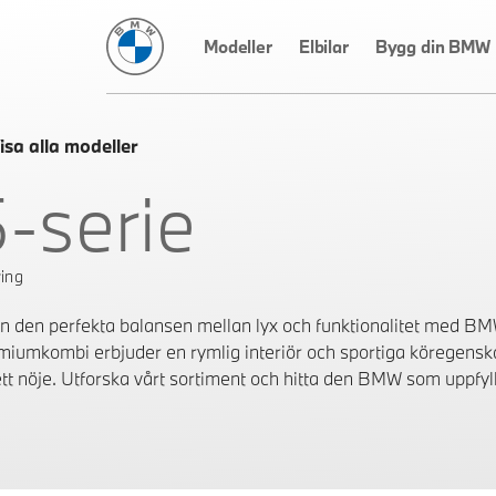
BMW Sverige
Modeller
Elbilar
Bygg din BMW
isa alla modeller
5-serie
ing
n den perfekta balansen mellan lyx och funktionalitet med BM
miumkombi erbjuder en rymlig interiör och sportiga köregenskap
l ett nöje. Utforska vårt sortiment och hitta den BMW som uppfy