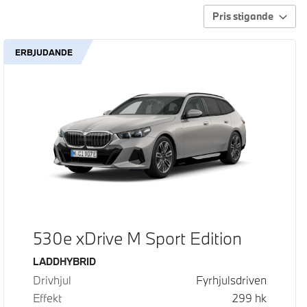
Pris stigande
ERBJUDANDE
530e xDrive M Sport Edition
Bränsle
LADDHYBRID
Drivhjul
Fyrhjulsdriven
Effekt
299
hk