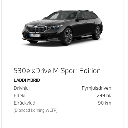
530e xDrive M Sport Edition
Bränsle
LADDHYBRID
Drivhjul
Fyrhjulsdriven
Effekt
299
hk
Elräckvidd
90
km
(Blandad körning WLTP)