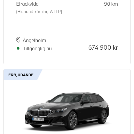
Elräckvidd
90
km
(Blandad körning WLTP)
d pris
tpris
Plats
Leveranstid
Ängelholm
Kontantpris
674 900
kr
Tillgänglig nu
ERBJUDANDE