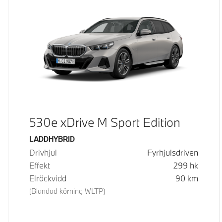
530e xDrive M Sport Edition
Bränsle
LADDHYBRID
Drivhjul
Fyrhjulsdriven
Effekt
299
hk
Elräckvidd
90
km
(Blandad körning WLTP)