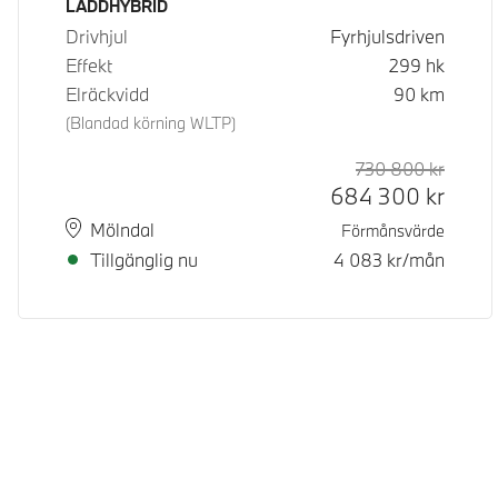
Bränsle
LADDHYBRID
Drivhjul
Fyrhjulsdriven
Effekt
299
hk
Elräckvidd
90
km
(Blandad körning WLTP)
730 800
kr
Rek. or
Kontan
684 300
kr
Plats
Leveranstid
Mölndal
Förmånsvärde
Tillgänglig nu
4 083
kr/mån