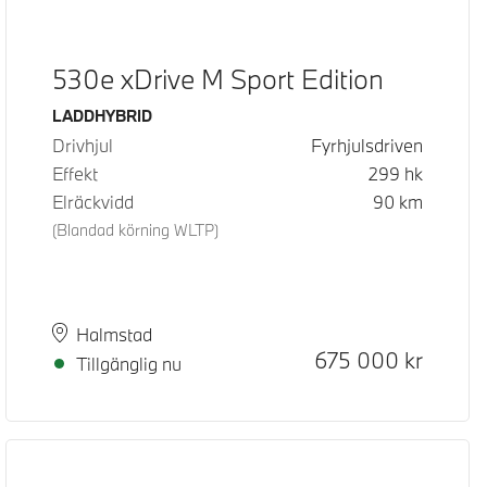
530e xDrive M Sport Edition
Bränsle
LADDHYBRID
Drivhjul
Fyrhjulsdriven
Effekt
299
hk
Elräckvidd
90
km
(Blandad körning WLTP)
Plats
Leveranstid
Halmstad
Kontantpris
675 000
kr
Tillgänglig nu