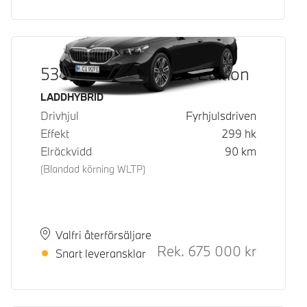
530e xDrive M Sport Edition
Bränsle
LADDHYBRID
Drivhjul
Fyrhjulsdriven
Effekt
299
hk
Elräckvidd
90
km
(Blandad körning WLTP)
Plats
Leveranstid
Valfri återförsäljare
Rek.
675 000
kr
Rek. ord p
Snart leveransklar