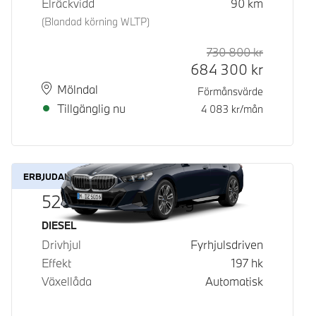
Elräckvidd
90
km
(Blandad körning WLTP)
730 800
kr
Rek. ord p
Kontantpri
684 300
kr
Plats
Leveranstid
Mölndal
Förmånsvärde
Tillgänglig nu
4 083
kr/mån
ERBJUDANDE
520d xDrive Touring
Bränsle
DIESEL
Drivhjul
Fyrhjulsdriven
Effekt
197
hk
Växellåda
Automatisk