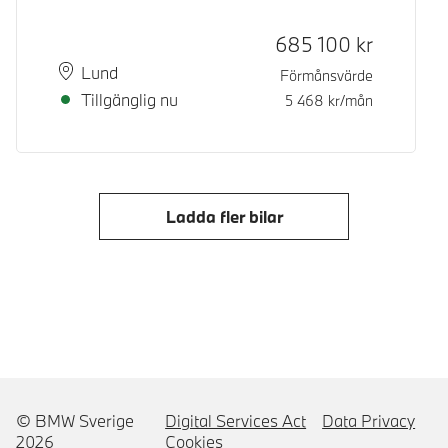
Kontantpris
685 100
kr
Plats
Leveranstid
Lund
Förmånsvärde
Tillgänglig nu
5 468
kr/mån
Ladda fler bilar
© BMW Sverige
Digital Services Act
Data Privacy
2026
Cookies