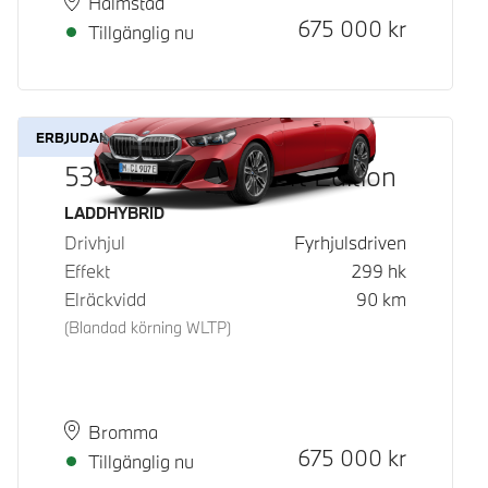
Plats
Leveranstid
Halmstad
Kontantpris
675 000
kr
Tillgänglig nu
ERBJUDANDE
530e xDrive M Sport Edition
Bränsle
LADDHYBRID
Drivhjul
Fyrhjulsdriven
Effekt
299
hk
Elräckvidd
90
km
(Blandad körning WLTP)
Plats
Leveranstid
Bromma
Kontantpris
675 000
kr
Tillgänglig nu