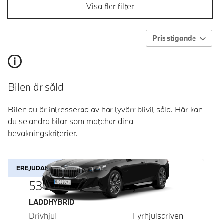
Visa fler filter
Pris stigande
Bilen är såld
Bilen du är intresserad av har tyvärr blivit såld. Här kan
du se andra bilar som matchar dina
bevakningskriterier.
ERBJUDANDE
530e xDrive Touring
Bränsle
LADDHYBRID
Drivhjul
Fyrhjulsdriven