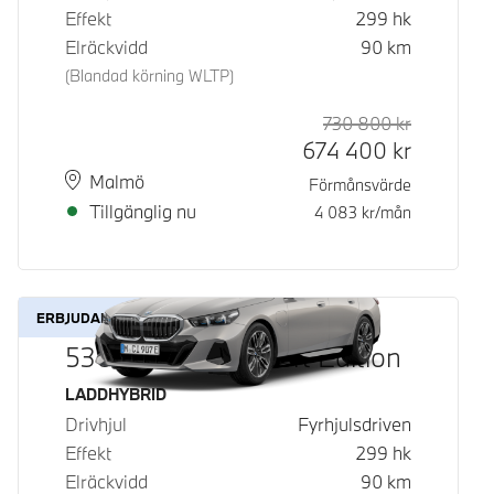
Effekt
299
hk
Elräckvidd
90
km
(Blandad körning WLTP)
730 800
kr
Rek. ord p
Kontantpri
674 400
kr
Plats
Leveranstid
Malmö
Förmånsvärde
Tillgänglig nu
4 083
kr/mån
ERBJUDANDE
530e xDrive M Sport Edition
Bränsle
LADDHYBRID
Drivhjul
Fyrhjulsdriven
Effekt
299
hk
Elräckvidd
90
km