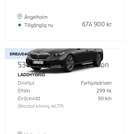
Plats
Leveranstid
Ängelholm
Kontantpris
674 900
kr
Tillgänglig nu
ERBJUDANDE
530e xDrive M Sport Edition
Bränsle
LADDHYBRID
Drivhjul
Fyrhjulsdriven
Effekt
299
hk
Elräckvidd
90
km
(Blandad körning WLTP)