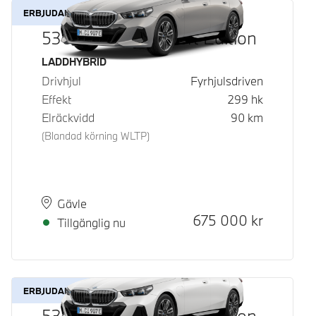
ERBJUDANDE
530e xDrive M Sport Edition
Bränsle
LADDHYBRID
Drivhjul
Fyrhjulsdriven
Effekt
299
hk
Elräckvidd
90
km
(Blandad körning WLTP)
Plats
Leveranstid
Gävle
Kontantpris
675 000
kr
Tillgänglig nu
ERBJUDANDE
530e xDrive M Sport Edition