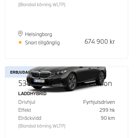
(Blandad körning WLTP)
Plats
Leveranstid
Helsingborg
Kontantpris
674 900
kr
Snart tillgänglig
ERBJUDANDE
530e xDrive M Sport Edition
Bränsle
LADDHYBRID
Drivhjul
Fyrhjulsdriven
Effekt
299
hk
Elräckvidd
90
km
(Blandad körning WLTP)