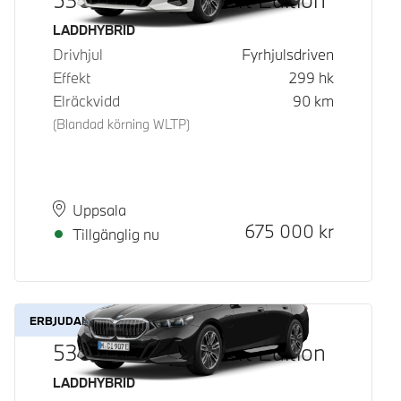
Bränsle
LADDHYBRID
Drivhjul
Fyrhjulsdriven
Effekt
299
hk
Elräckvidd
90
km
(Blandad körning WLTP)
Plats
Leveranstid
Uppsala
Kontantpris
675 000
kr
Tillgänglig nu
ERBJUDANDE
530e xDrive M Sport Edition
Bränsle
LADDHYBRID