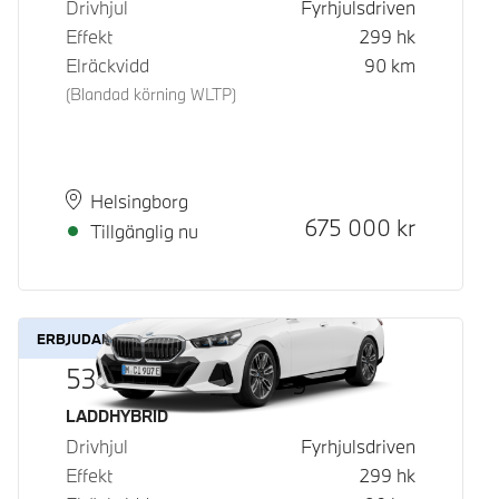
Drivhjul
Fyrhjulsdriven
Effekt
299
hk
Elräckvidd
90
km
(Blandad körning WLTP)
Plats
Leveranstid
Helsingborg
Kontantpris
675 000
kr
Tillgänglig nu
ERBJUDANDE
530e xDrive Touring
Bränsle
LADDHYBRID
Drivhjul
Fyrhjulsdriven
Effekt
299
hk