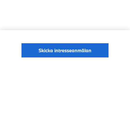
Skicka intresseanmälan
© BMW Sverige
Digital Services Act
Data Privacy
2026
Cookies