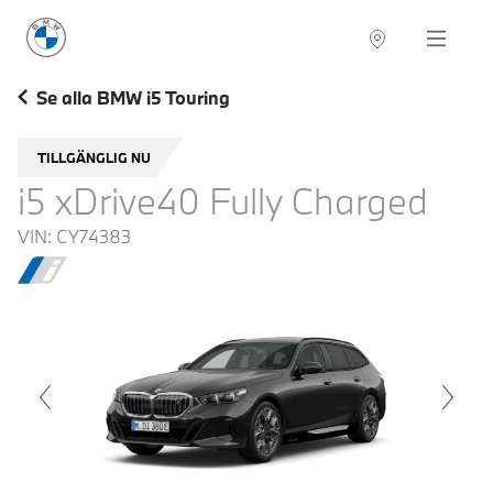
BMW Sverige
Navigation
Hitta återförsäljare
Se alla BMW i5 Touring
TILLGÄNGLIG NU
i5 xDrive40 Fully Charged
VIN:
CY74383
voius
Next