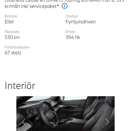
kr/mån inkl servicepaket*
Förklaring
Bränsle
Drivhjul
Elbil
Fyrhjulsdriven
Räckvidd
Effekt
530
394
hk
km
Förbifartsbuller
67
db(A)
Interiör
Prevoius
Next