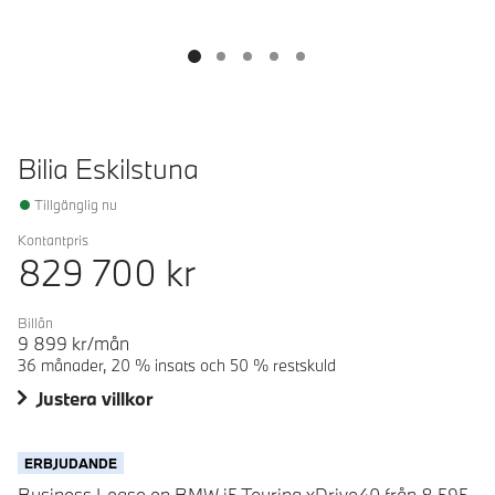
Bilia Eskilstuna
Tillgänglig nu
Kontantpris
829 700
kr
Billån
9 899
kr/mån
36 månader, 20 % insats och 50 % restskuld
Justera villkor
ERBJUDANDE
Business Lease en BMW i5 Touring xDrive40 från 8 595