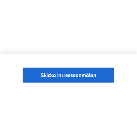
Skicka intresseanmälan
© BMW Sverige
Digital Services Act
Data Privacy
2026
Cookies