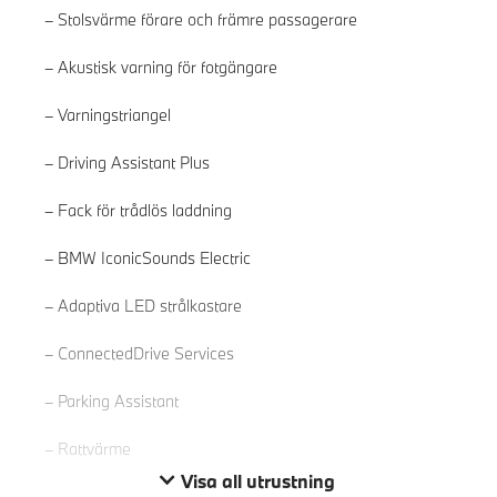
Stolsvärme förare och främre passagerare
Akustisk varning för fotgängare
Varningstriangel
Driving Assistant Plus
Fack för trådlös laddning
BMW IconicSounds Electric
Läs mer
Adaptiva LED strålkastare
ConnectedDrive Services
Parking Assistant
Rattvärme
Visa all utrustning