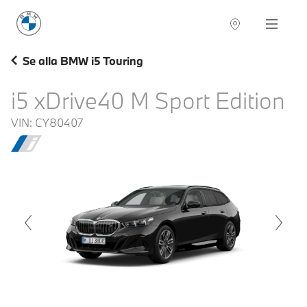
BMW Sverige
Navigation
Hitta återförsäljare
Se alla BMW i5 Touring
i5 xDrive40 M Sport Edition
VIN:
CY80407
voius
Next