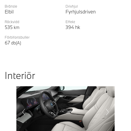
Bränsle
Drivhjul
Elbil
Fyrhjulsdriven
Räckvidd
Effekt
535
394
hk
km
Förbifartsbuller
67
db(A)
Interiör
Prevoius
Next