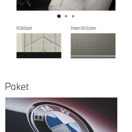
Klädsel
Interiörlister
Paket