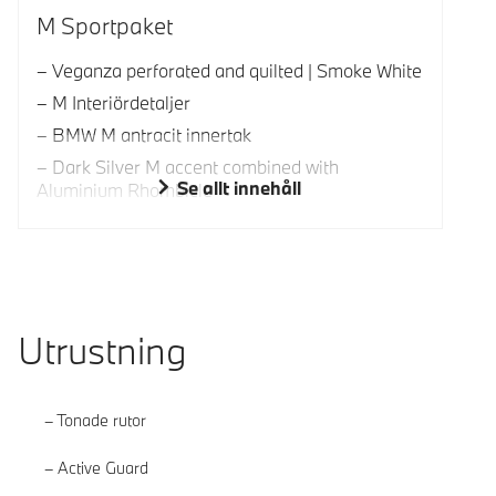
M Sportpaket
Veganza perforated and quilted | Smoke White
M Interiördetaljer
BMW M antracit innertak
Dark Silver M accent combined with
Se allt innehåll
Aluminium Rhombicle
Utrustning
Tonade rutor
Active Guard