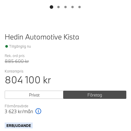
Hedin Automotive Kista
Tillgänglig nu
Rek. ord pris
885 600
kr
Kontantpris
804 100
kr
Privat
Företag
Förmånsvärde
3 623
kr/mån
Förklaring
ERBJUDANDE