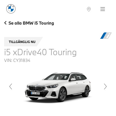
BMW Sverige
Navigation
Hitta återförsäljare
Se alla BMW i5 Touring
TILLGÄNGLIG NU
i5 xDrive40 Touring
VIN:
CY31834
voius
Next