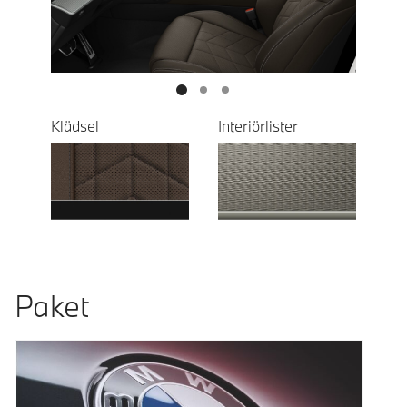
Next
Klädsel
Interiörlister
Paket