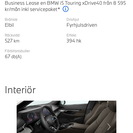
Business Lease en BMW i5 Touring xDrive40 från 8 595
kr/mån inkl servicepaket*
Förklaring
Bränsle
Drivhjul
Elbil
Fyrhjulsdriven
Räckvidd
Effekt
527
394
hk
km
Förbifartsbuller
67
db(A)
Interiör
Prevoius