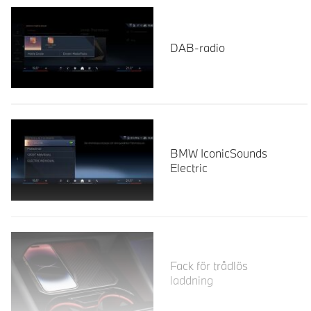
DAB-radio
BMW IconicSounds
Electric
Läs mer
Fack för trådlös
laddning