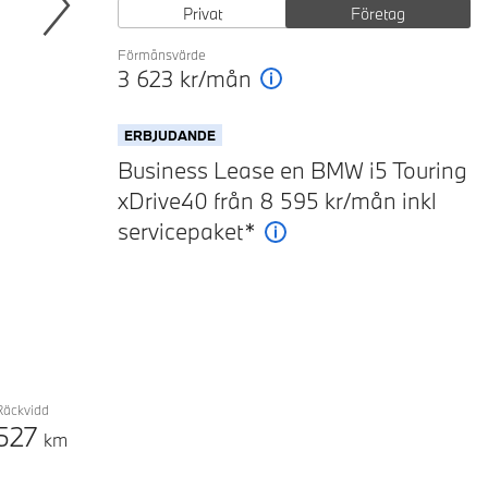
Privat
Företag
Next
Förmånsvärde
3 623
kr/mån
Förklaring
ERBJUDANDE
Business Lease en BMW i5 Touring
xDrive40 från 8 595 kr/mån inkl
servicepaket*
Förklaring
Räckvidd
527
km