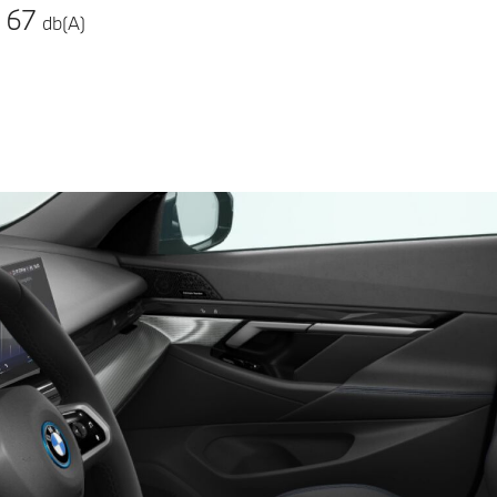
67
db(A)