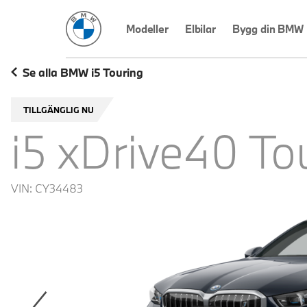
BMW Sverige
Modeller
Elbilar
Bygg din BMW
Se alla BMW i5 Touring
TILLGÄNGLIG NU
i5 xDrive40 To
VIN:
CY34483
revoius