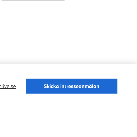
tive.se
Skicka intresseanmälan
Digital Services Act
Data Privacy
Cookies