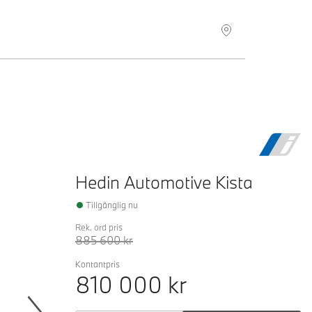
Hitta återförsäljare
Hedin Automotive Kista
Tillgänglig nu
Rek. ord pris
885 600
kr
Kontantpris
810 000
kr