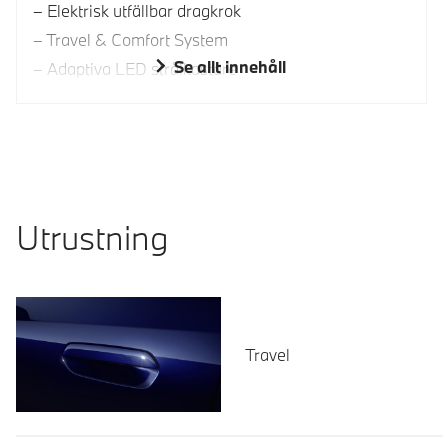
Elektrisk utfällbar dragkrok
Travel & Comfort System
Se allt innehåll
Adaptiva LED strålkastare
Utrustning
Travel