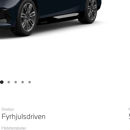
Drivhjul
Fyrhjulsdriven
Förbifartsbuller