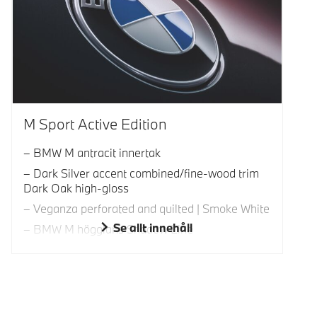
M Sport Active Edition
BMW M antracit innertak
Dark Silver accent combined/fine-wood trim
Dark Oak high-gloss
Veganza perforated and quilted | Smoke White
Se allt innehåll
BMW M högglans Shadow Line