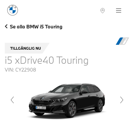
BMW Sverige
Navigation
Hitta återförsäljare
Se alla BMW i5 Touring
TILLGÄNGLIG NU
i5 xDrive40 Touring
VIN:
CY22908
voius
Next