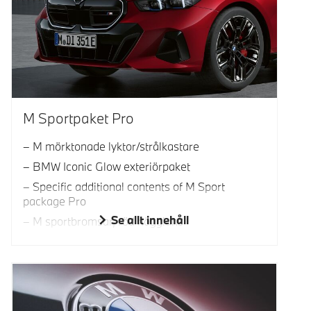
M Sportpaket Pro
M mörktonade lyktor/strålkastare
BMW Iconic Glow exteriörpaket
Specific additional contents of M Sport
package Pro
Se allt innehåll
M sportbromsar, röd högglans