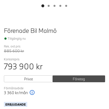
Förenade Bil Malmö
Tillgänglig nu
Rek. ord pris
885 600
kr
Kontantpris
793 900
kr
Privat
Företag
Förmånsvärde
3 360
kr/mån
Förklaring
ERBJUDANDE