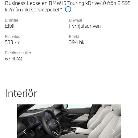
Business Lease en BMW i5 Touring xDrive40 från 8 595
kr/mån inkl servicepaket*
Förklaring
Bränsle
Drivhjul
Elbil
Fyrhjulsdriven
Räckvidd
Effekt
533
394
hk
km
Förbifartsbuller
67
db(A)
Interiör
Prevoius