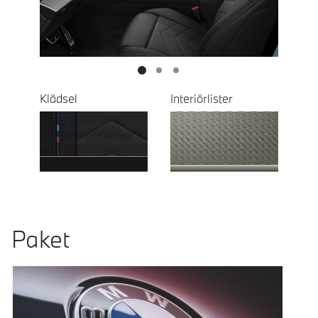
Next
Klädsel
Interiörlister
Paket