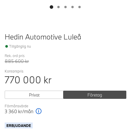
Hedin Automotive Luleå
Tillgänglig nu
Rek. ord pris
885 600
kr
Kontantpris
770 000
kr
Privat
Företag
Förmånsvärde
3 360
kr/mån
Förklaring
ERBJUDANDE