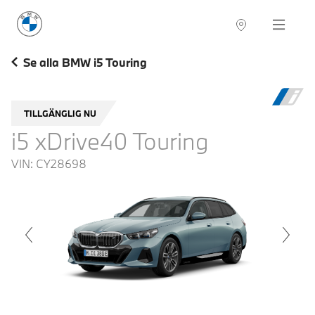
BMW Sverige
Navigation
Hitta återförsäljare
Se alla BMW i5 Touring
TILLGÄNGLIG NU
i5 xDrive40 Touring
VIN:
CY28698
voius
Next