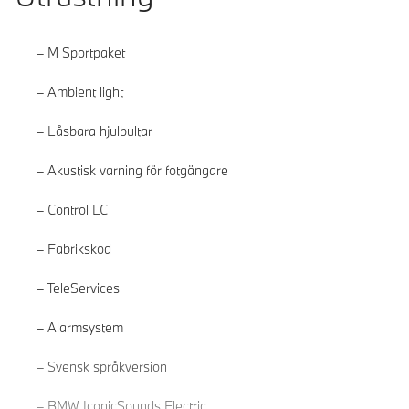
M Sportpaket
Ambient light
Låsbara hjulbultar
Akustisk varning för fotgängare
Control LC
Fabrikskod
TeleServices
Alarmsystem
Läs mer
Svensk språkversion
BMW IconicSounds Electric