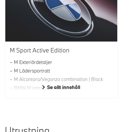
M Sport Active Edition
M Exteriördetaljer
M Lädersportratt
M Alcantara/Veganza combination | Black
Se allt innehåll
BMW M antracit innertak
Utrustning