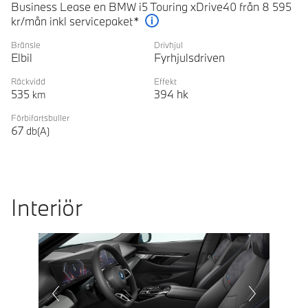
Business Lease en BMW i5 Touring xDrive40 från 8 595
kr/mån inkl servicepaket*
Förklaring
Bränsle
Drivhjul
Elbil
Fyrhjulsdriven
Räckvidd
Effekt
535
394
hk
km
Förbifartsbuller
67
db(A)
Interiör
Prevoius