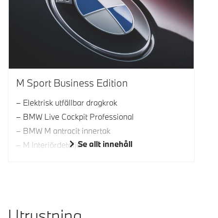
M Sport Business Edition
Elektrisk utfällbar dragkrok
BMW Live Cockpit Professional
BMW M antracit innertak
Se allt innehåll
M Interiördetaljer
Utrustning