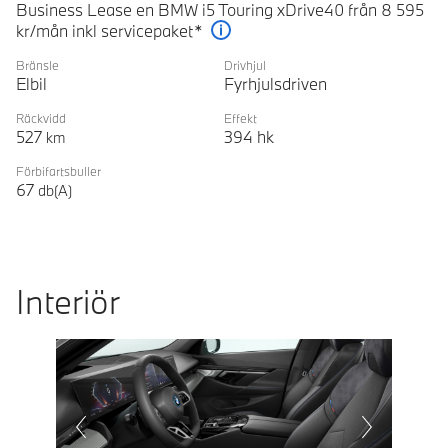
Business Lease en BMW i5 Touring xDrive40 från 8 595
kr/mån inkl servicepaket*
Förklaring
Bränsle
Drivhjul
Elbil
Fyrhjulsdriven
Räckvidd
Effekt
527
394
hk
km
Förbifartsbuller
67
db(A)
Interiör
Prevoius