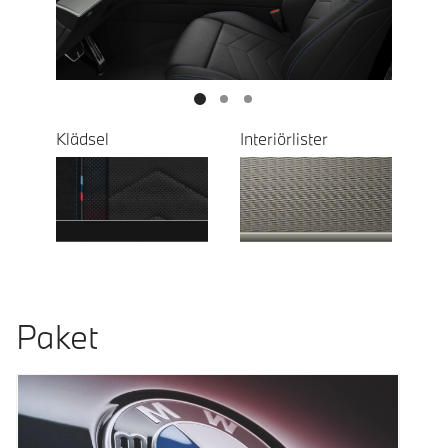
Next
Klädsel
Interiörlister
Paket