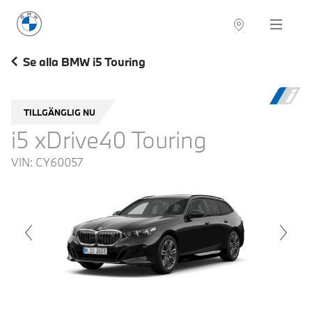
BMW Sverige
Navigation
Hitta återförsäljare
Se alla BMW i5 Touring
TILLGÄNGLIG NU
i5 xDrive40 Touring
VIN:
CY60057
voius
Next