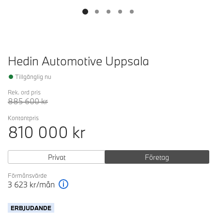
Hedin Automotive Uppsala
Tillgänglig nu
Rek. ord pris
885 600
kr
Kontantpris
810 000
kr
Privat
Företag
Förmånsvärde
3 623
kr/mån
Förklaring
ERBJUDANDE