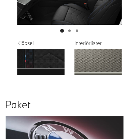
Next
Klädsel
Interiörlister
Paket