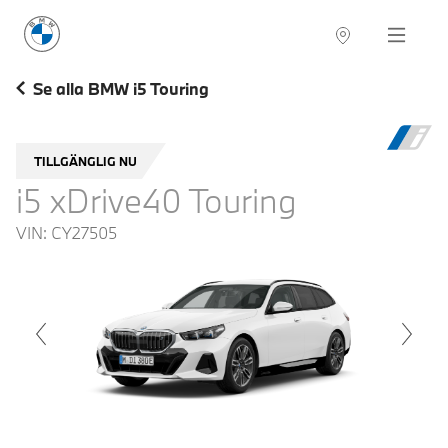
BMW Sverige
Navigation
Hitta återförsäljare
Se alla BMW i5 Touring
TILLGÄNGLIG NU
i5 xDrive40 Touring
VIN:
CY27505
voius
Next