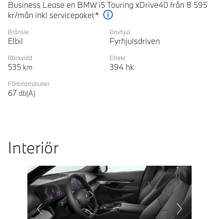
Business Lease en BMW i5 Touring xDrive40 från 8 595
kr/mån inkl servicepaket*
Förklaring
Bränsle
Drivhjul
Elbil
Fyrhjulsdriven
Räckvidd
Effekt
535
394
hk
km
Förbifartsbuller
67
db(A)
Interiör
Prevoius