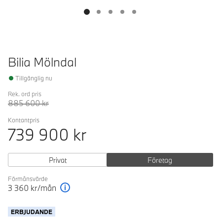
Bilia Mölndal
Tillgänglig nu
Rek. ord pris
885 600
kr
Kontantpris
739 900
kr
Privat
Företag
Förmånsvärde
3 360
kr/mån
Förklaring
ERBJUDANDE