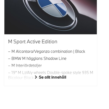
M Sport Active Edition
M Alcantara/Veganza combination | Black
BMW M högglans Shadow Line
M Interiördetaljer
19" M Lt/Aly wheels Double-spoke style 935 M
Se allt innehåll
Bicolour Black Grey / MT