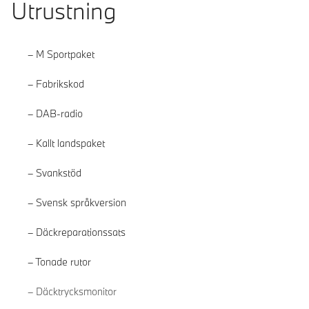
Utrustning
M Sportpaket
Fabrikskod
DAB-radio
Kallt landspaket
Svankstöd
Svensk språkversion
Däckreparationssats
Tonade rutor
Läs mer
Däcktrycksmonitor