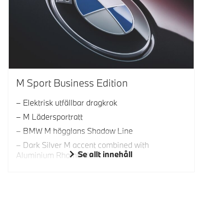
M Sport Business Edition
Elektrisk utfällbar dragkrok
M Lädersportratt
BMW M högglans Shadow Line
Dark Silver M accent combined with
Se allt innehåll
Aluminium Rhombicle