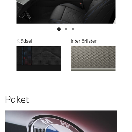
Next
Klädsel
Interiörlister
Paket