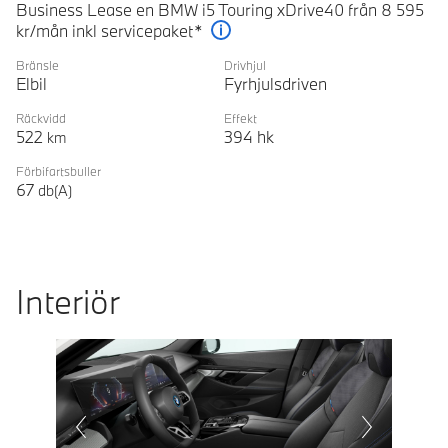
Business Lease en BMW i5 Touring xDrive40 från 8 595
kr/mån inkl servicepaket*
Förklaring
Bränsle
Drivhjul
Elbil
Fyrhjulsdriven
Räckvidd
Effekt
522
394
hk
km
Förbifartsbuller
67
db(A)
Interiör
Prevoius