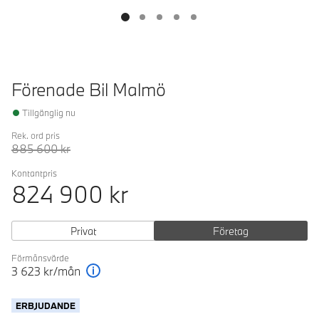
Förenade Bil Malmö
Tillgänglig nu
Rek. ord pris
885 600
kr
Kontantpris
824 900
kr
Privat
Företag
Förmånsvärde
3 623
kr/mån
Förklaring
ERBJUDANDE