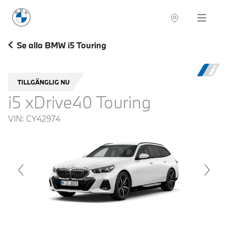
BMW Sverige
Navigation
Hitta återförsäljare
Se alla BMW i5 Touring
TILLGÄNGLIG NU
i5 xDrive40 Touring
VIN:
CY42974
voius
Next