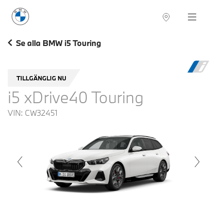
BMW Sverige
Navigation
Hitta återförsäljare
Se alla BMW i5 Touring
TILLGÄNGLIG NU
i5 xDrive40 Touring
VIN:
CW32451
voius
Next