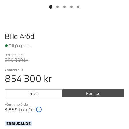
Bilia Aröd
Tillgänglig nu
Rek. ord pris
899 300
kr
Kontantpris
854 300
kr
Privat
Företag
Förmånsvärde
3 889
kr/mån
Förklaring
ERBJUDANDE