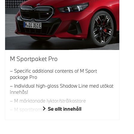
M Sportpaket Pro
Specific additional contents of M Sport
package Pro
Individual high-gloss Shadow Line med utökat
innehåsl
M mörktonade lyktor/strålkastare
Se allt innehåll
M sportbromsar, röd högglans