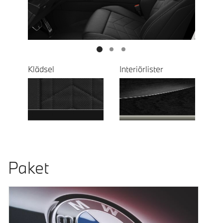
Next
Klädsel
Interiörlister
Paket