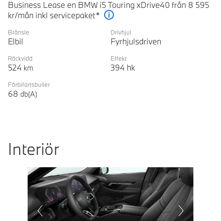
Business Lease en BMW i5 Touring xDrive40 från 8 595
kr/mån inkl servicepaket*
Förklaring
Bränsle
Drivhjul
Elbil
Fyrhjulsdriven
Räckvidd
Effekt
524
394
hk
km
Förbifartsbuller
68
db(A)
Interiör
Prevoius