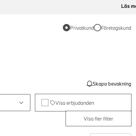
Läs m
Privatkund
Företagskund
Skapa bevakning
Visa erbjudanden
Visa fler filter