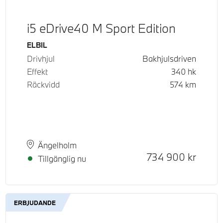
i5 eDrive40 M Sport Edition
Bränsle
ELBIL
Drivhjul
Bakhjulsdriven
Effekt
340
hk
Räckvidd
574
km
d pris
tpris
Plats
Leveranstid
Ängelholm
Kontantpris
734 900
kr
Tillgänglig nu
ERBJUDANDE