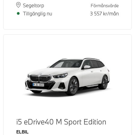
Plats
Leveranstid
Segeltorp
Förmånsvärde
Tillgänglig nu
3 557
kr/mån
i5 eDrive40 M Sport Edition
Bränsle
ELBIL