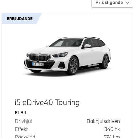
Pris stigande
ERBJUDANDE
i5 eDrive40 Touring
Bränsle
ELBIL
Drivhjul
Bakhjulsdriven
Effekt
340
hk
Räckvidd
574
km