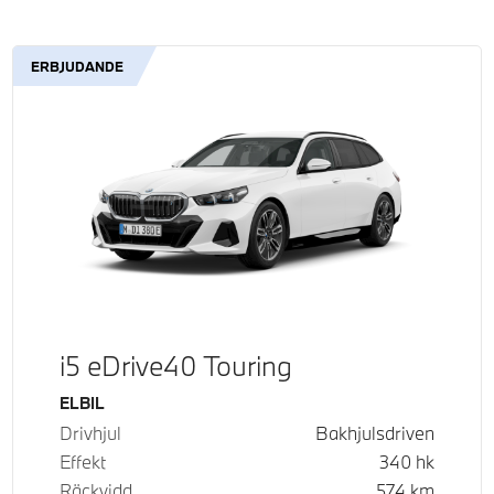
ERBJUDANDE
i5 eDrive40 Touring
Bränsle
ELBIL
Drivhjul
Bakhjulsdriven
Effekt
340
hk
Räckvidd
574
km