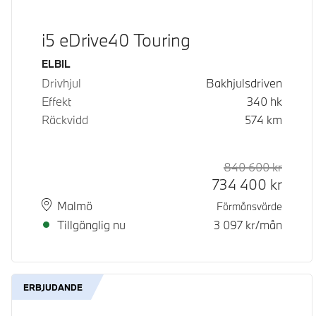
i5 eDrive40 Touring
Bränsle
ELBIL
Drivhjul
Bakhjulsdriven
Effekt
340
hk
Räckvidd
574
km
840 600
kr
Rek. or
Kontan
734 400
kr
Plats
Leveranstid
Malmö
Förmånsvärde
Tillgänglig nu
3 097
kr/mån
ERBJUDANDE