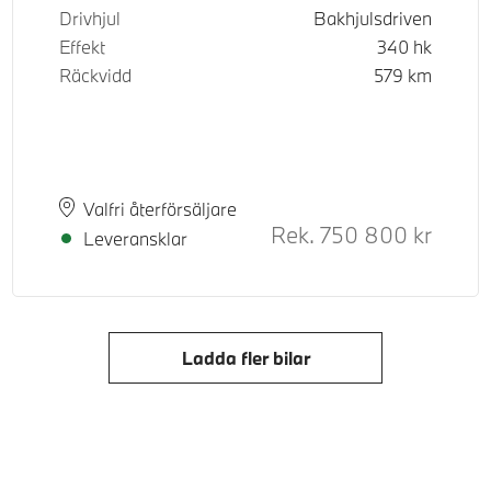
Drivhjul
Bakhjulsdriven
Effekt
340
hk
Räckvidd
579
km
Plats
Leveranstid
Valfri återförsäljare
d pris
Rek.
750 800
kr
Rek. or
Leveransklar
Ladda fler bilar