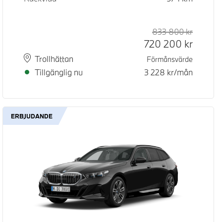
d pris
pris
833 800
kr
Rek. ord
Kontant
720 200
kr
Plats
Leveranstid
Trollhättan
Förmånsvärde
Tillgänglig nu
3 228
kr/mån
ERBJUDANDE