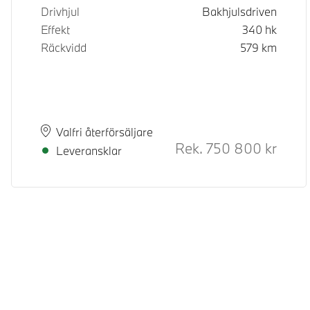
Drivhjul
Bakhjulsdriven
Effekt
340
hk
Räckvidd
579
km
Plats
Leveranstid
Valfri återförsäljare
Rek.
750 800
kr
Rek. or
Leveransklar