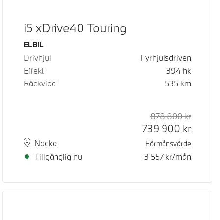
i5 xDrive40 Touring
Bränsle
ELBIL
Drivhjul
Fyrhjulsdriven
Effekt
394
hk
Räckvidd
535
km
878 800
kr
Rek. ord
Kontant
739 900
kr
Plats
Leveranstid
Nacka
Förmånsvärde
Tillgänglig nu
3 557
kr/mån