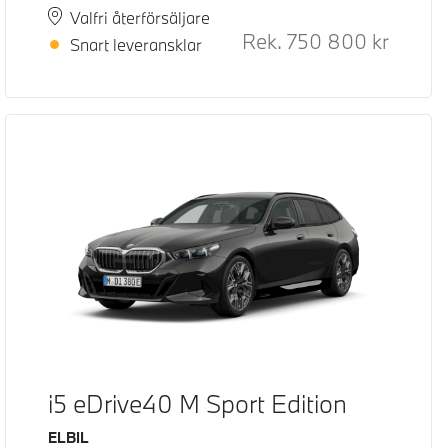
Plats
Leveranstid
Valfri återförsäljare
Rek.
750 800
kr
Rek. ord
Snart leveransklar
i5 eDrive40 M Sport Edition
Bränsle
ELBIL