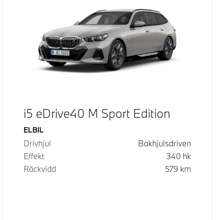
i5 eDrive40 M Sport Edition
Bränsle
ELBIL
Drivhjul
Bakhjulsdriven
Effekt
340
hk
Räckvidd
579
km
d pris
pris