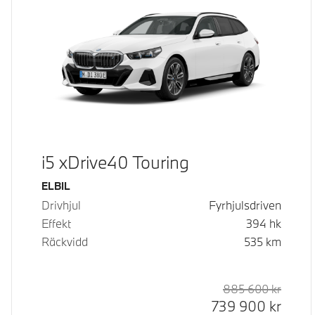
i5 xDrive40 Touring
Bränsle
ELBIL
Drivhjul
Fyrhjulsdriven
Effekt
394
hk
Räckvidd
535
km
885 600
kr
Rek. or
Kontan
739 900
kr