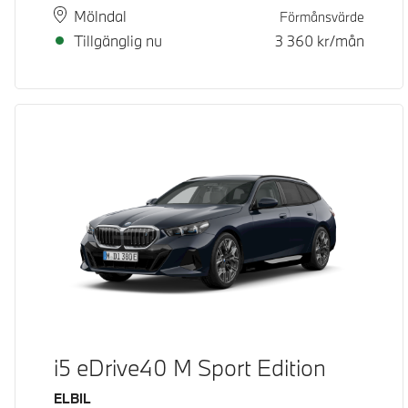
Plats
Leveranstid
Mölndal
Förmånsvärde
Tillgänglig nu
3 360
kr/mån
i5 eDrive40 M Sport Edition
Bränsle
ELBIL