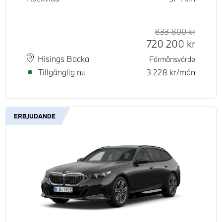
833 800
kr
Rek. or
Kontant
720 200
kr
Plats
Leveranstid
Hisings Backa
Förmånsvärde
Tillgänglig nu
3 228
kr/mån
ERBJUDANDE