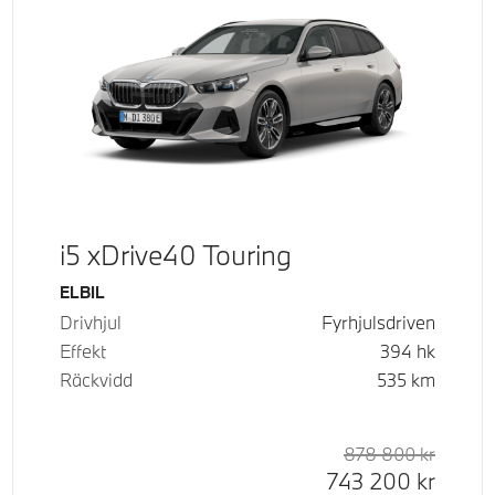
i5 xDrive40 Touring
Bränsle
ELBIL
Drivhjul
Fyrhjulsdriven
Effekt
394
hk
Räckvidd
535
km
d pris
tpris
878 800
kr
Rek. or
Kontant
743 200
kr