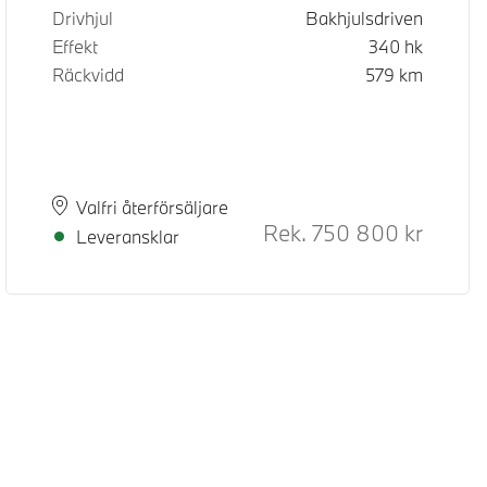
Drivhjul
Bakhjulsdriven
Effekt
340
hk
Räckvidd
579
km
Plats
Leveranstid
Valfri återförsäljare
d pris
Rek.
750 800
kr
Rek. ord
Leveransklar