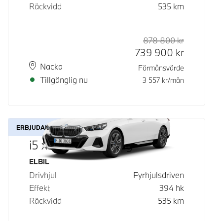
Räckvidd
535
km
878 800
kr
Rek. ord p
Kontantpri
739 900
kr
Plats
Leveranstid
Nacka
Förmånsvärde
Tillgänglig nu
3 557
kr/mån
ERBJUDANDE
i5 xDrive40 Touring
Bränsle
ELBIL
Drivhjul
Fyrhjulsdriven
Effekt
394
hk
Räckvidd
535
km