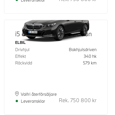
i5 eDrive40 M Sport Edition
Bränsle
ELBIL
Drivhjul
Bakhjulsdriven
Effekt
340
hk
Räckvidd
579
km
Plats
Leveranstid
Valfri återförsäljare
Rek.
750 800
kr
Rek. ord p
Leveransklar