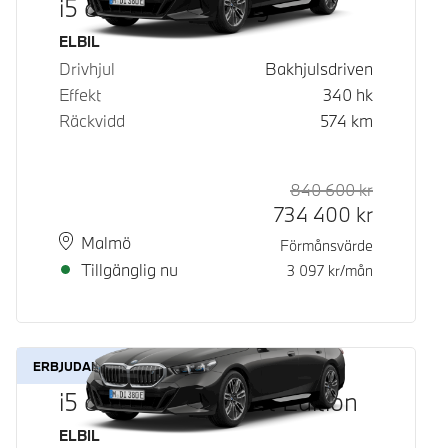
i5 eDrive40 Touring
Bränsle
ELBIL
Drivhjul
Bakhjulsdriven
Effekt
340
hk
Räckvidd
574
km
840 600
kr
Rek. ord p
Kontantpri
734 400
kr
Plats
Leveranstid
Malmö
Förmånsvärde
Tillgänglig nu
3 097
kr/mån
ERBJUDANDE
i5 eDrive40 M Sport Edition
Bränsle
ELBIL