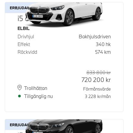
ERBJUDANDE
i5 eDrive40 Touring
Bränsle
ELBIL
Drivhjul
Bakhjulsdriven
Effekt
340
hk
Räckvidd
574
km
833 800
kr
Rek. ord p
Kontantpri
720 200
kr
Plats
Leveranstid
Trollhättan
Förmånsvärde
Tillgänglig nu
3 228
kr/mån
ERBJUDANDE