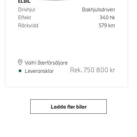
Bränsle
ELBIL
Drivhjul
Bakhjulsdriven
Effekt
340
hk
Räckvidd
579
km
Plats
Leveranstid
Valfri återförsäljare
Rek.
750 800
kr
Rek. ord p
Leveransklar
Ladda fler bilar