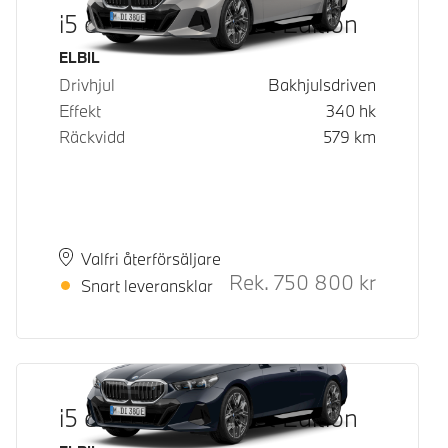
i5 eDrive40 M Sport Edition
Bränsle
ELBIL
Drivhjul
Bakhjulsdriven
Effekt
340
hk
Räckvidd
579
km
Plats
Leveranstid
Valfri återförsäljare
Rek.
750 800
kr
Rek. ord p
Snart leveransklar
i5 eDrive40 M Sport Edition