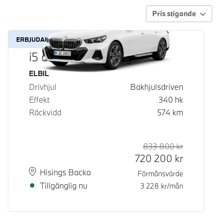
Pris stigande
ERBJUDANDE
i5 eDrive40 Touring
Bränsle
ELBIL
Drivhjul
Bakhjulsdriven
Effekt
340
hk
Räckvidd
574
km
833 800
kr
Rek. ord p
Kontantpri
720 200
kr
Plats
Leveranstid
Hisings Backa
Förmånsvärde
Tillgänglig nu
3 228
kr/mån