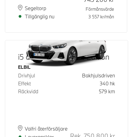
Plats
Leveranstid
Segeltorp
Förmånsvärde
Tillgänglig nu
3 557
kr/mån
i5 eDrive40 M Sport Edition
Bränsle
ELBIL
Drivhjul
Bakhjulsdriven
Effekt
340
hk
Räckvidd
579
km
Plats
Leveranstid
Valfri återförsäljare
Rek.
750 800
kr
Rek. ord p
Leveransklar