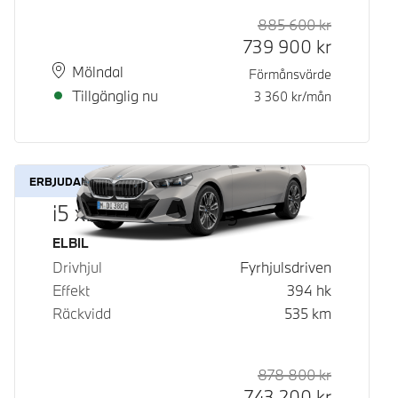
885 600
kr
Rek. ord p
Kontantpri
739 900
kr
Plats
Leveranstid
Mölndal
Förmånsvärde
Tillgänglig nu
3 360
kr/mån
ERBJUDANDE
i5 xDrive40 Touring
Bränsle
ELBIL
Drivhjul
Fyrhjulsdriven
Effekt
394
hk
Räckvidd
535
km
878 800
kr
Rek. ord p
Kontantpri
743 200
kr