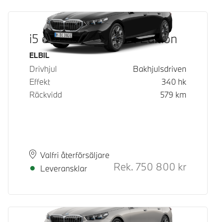
i5 eDrive40 M Sport Edition
Bränsle
ELBIL
Drivhjul
Bakhjulsdriven
Effekt
340
hk
Räckvidd
579
km
Plats
Leveranstid
Valfri återförsäljare
Rek.
750 800
kr
Rek. ord p
Leveransklar