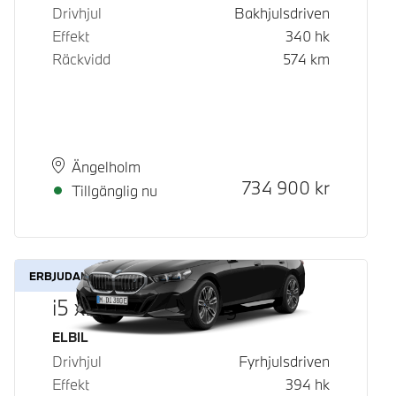
Drivhjul
Bakhjulsdriven
Effekt
340
hk
Räckvidd
574
km
Plats
Leveranstid
Ängelholm
Kontantpris
734 900
kr
Tillgänglig nu
ERBJUDANDE
i5 xDrive40 Touring
Bränsle
ELBIL
Drivhjul
Fyrhjulsdriven
Effekt
394
hk