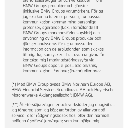
återförsäljare/agenter och verkstäder** om
BMW Groups produkter och tjänster
(inklusive BMW Groups varumärken). För att
jag ska kunna ta emot personligt anpassad
kommunikation kommer mina personliga
prefenser, agerande (t.ex. i förhållande till
BMW Groups marknadsföringsutskick) och
användning av BMW Groups produkter och
tjänster analyseras för att anpassa den
information och de erbjudanden som skickas
till mig. Jag samtycker till att ovan angivna får
kontakta mig i marknadsföringssyfte via
BMW Groups appar, e-post, telefon/sms,
kommunikation i fordonet (in-car) eller brev.
(*) Med BMW Group avses BMW Northern Europe AB,
BMW Financial Services Scandinavia AB och Bayerische
Motorenwerke Aktiengesellschaft (BMW AG).
(**) Återförsäljare/agenter och verkstäder jag uppgivit att
jag föredrar, som jag köpt ett fordon av eller varit på
service- eller rådgivningsbesök hos, eller den närmast
belägna återförsäljare/agent som kan hjälpa mig.