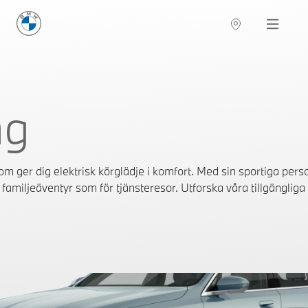
i5 Touring - | BMW Sverige
BMW Sverige
Navigation
Hitta återförsäljare
ng
ger dig elektrisk körglädje i komfort. Med sin sportiga pers
familjeäventyr som för tjänsteresor. Utforska våra tillgängliga