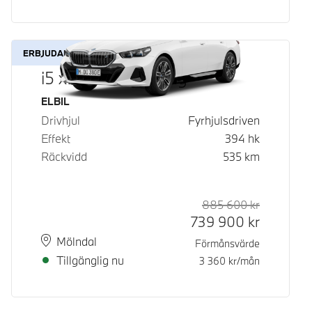
ERBJUDANDE
i5 xDrive40 Touring
Bränsle
ELBIL
Drivhjul
Fyrhjulsdriven
Effekt
394
hk
Räckvidd
535
km
885 600
kr
Rek. ord p
Kontantpri
739 900
kr
Plats
Leveranstid
Mölndal
Förmånsvärde
Tillgänglig nu
3 360
kr/mån