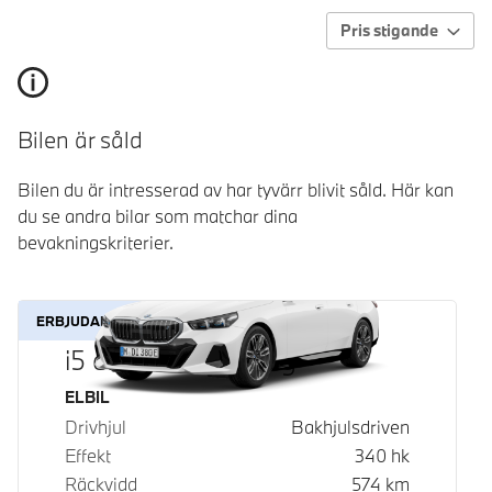
Pris stigande
Bilen är såld
Bilen du är intresserad av har tyvärr blivit såld. Här kan
du se andra bilar som matchar dina
bevakningskriterier.
ERBJUDANDE
i5 eDrive40 Touring
Bränsle
ELBIL
Drivhjul
Bakhjulsdriven
Effekt
340
hk
Räckvidd
574
km