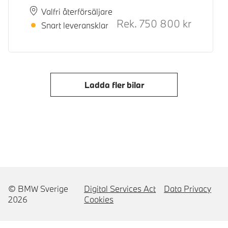
Plats
Leveranstid
Valfri återförsäljare
Rek.
750 800
kr
Rek. ord p
Snart leveransklar
Ladda fler bilar
© BMW Sverige
Digital Services Act
Data Privacy
2026
Cookies