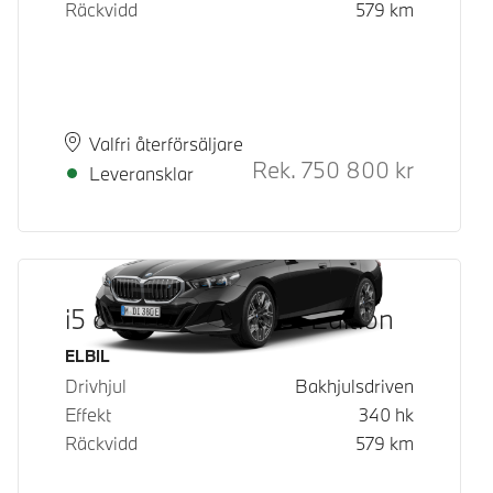
Räckvidd
579
km
Plats
Leveranstid
Valfri återförsäljare
Rek.
750 800
kr
Rek. ord p
Leveransklar
i5 eDrive40 M Sport Edition
Bränsle
ELBIL
Drivhjul
Bakhjulsdriven
Effekt
340
hk
Räckvidd
579
km