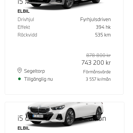
i5 xDrive40 Touring
Bränsle
ELBIL
Drivhjul
Fyrhjulsdriven
Effekt
394
hk
Räckvidd
535
km
878 800
kr
Rek. ord p
Kontantpri
743 200
kr
Plats
Leveranstid
Segeltorp
Förmånsvärde
Tillgänglig nu
3 557
kr/mån
i5 eDrive40 M Sport Edition
Bränsle
ELBIL