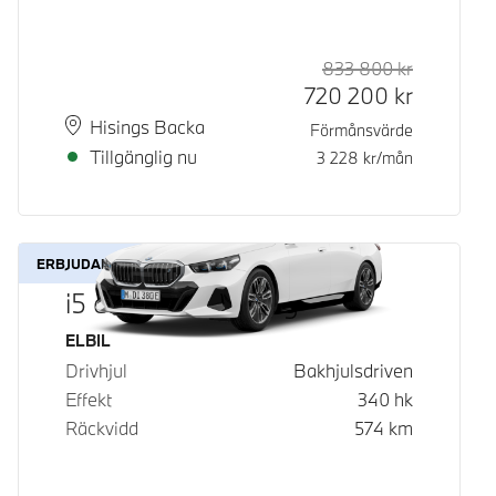
833 800
kr
Rek. ord p
Kontantpri
720 200
kr
Plats
Leveranstid
Hisings Backa
Förmånsvärde
Tillgänglig nu
3 228
kr/mån
ERBJUDANDE
i5 eDrive40 Touring
Bränsle
ELBIL
Drivhjul
Bakhjulsdriven
Effekt
340
hk
Räckvidd
574
km