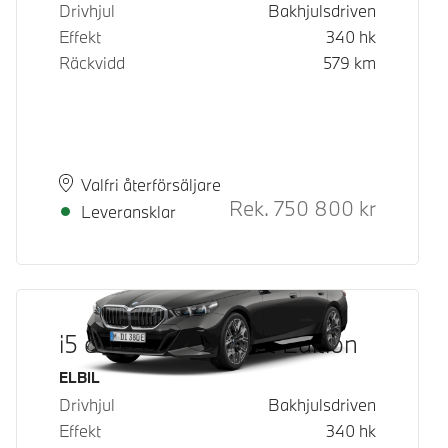
Drivhjul
Bakhjulsdriven
Effekt
340
hk
Räckvidd
579
km
Plats
Leveranstid
Valfri återförsäljare
Rek.
750 800
kr
Rek. ord p
Leveransklar
i5 eDrive40 M Sport Edition
Bränsle
ELBIL
Drivhjul
Bakhjulsdriven
Effekt
340
hk