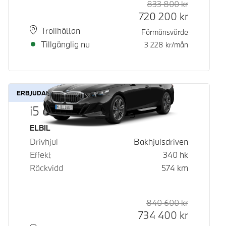
833 800
kr
Rek. ord p
Kontantpri
720 200
kr
Plats
Leveranstid
Trollhättan
Förmånsvärde
Tillgänglig nu
3 228
kr/mån
ERBJUDANDE
i5 eDrive40 Touring
Bränsle
ELBIL
Drivhjul
Bakhjulsdriven
Effekt
340
hk
Räckvidd
574
km
840 600
kr
Rek. ord p
Kontantpri
734 400
kr