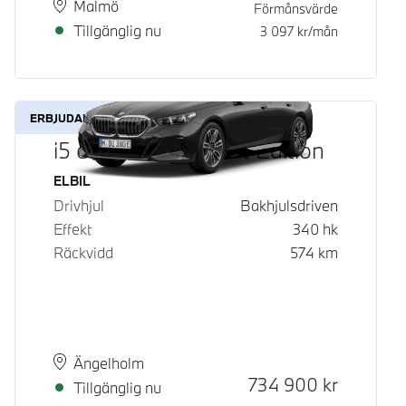
Plats
Leveranstid
Malmö
Förmånsvärde
Tillgänglig nu
3 097
kr/mån
ERBJUDANDE
i5 eDrive40 M Sport Edition
Bränsle
ELBIL
Drivhjul
Bakhjulsdriven
Effekt
340
hk
Räckvidd
574
km
Plats
Leveranstid
Ängelholm
Kontantpris
734 900
kr
Tillgänglig nu