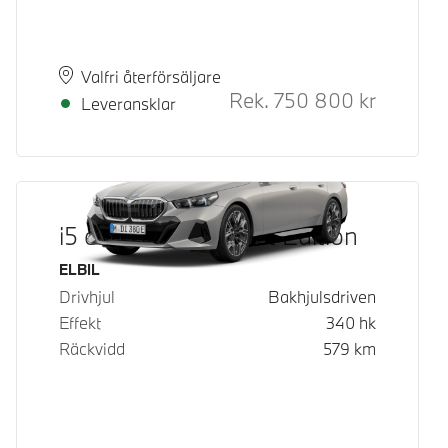
Plats
Leveranstid
Valfri återförsäljare
Rek.
750 800
kr
Rek. ord p
Leveransklar
i5 eDrive40 M Sport Edition
Bränsle
ELBIL
Drivhjul
Bakhjulsdriven
Effekt
340
hk
Räckvidd
579
km