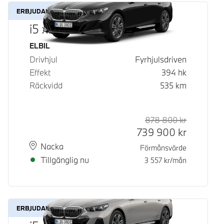
ERBJUDANDE
i5 xDrive40 Touring
Bränsle
ELBIL
Drivhjul
Fyrhjulsdriven
Effekt
394
hk
Räckvidd
535
km
878 800
kr
Rek. ord p
Kontantpri
739 900
kr
Plats
Leveranstid
Nacka
Förmånsvärde
Tillgänglig nu
3 557
kr/mån
ERBJUDANDE