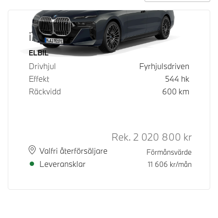
i7 xDrive60
Bränsle
ELBIL
Drivhjul
Fyrhjulsdriven
Effekt
544
hk
Räckvidd
600
km
Rek.
2 020 800
kr
Rek. or
Plats
Leveranstid
Valfri återförsäljare
Förmånsvärde
Leveransklar
11 606
kr/mån