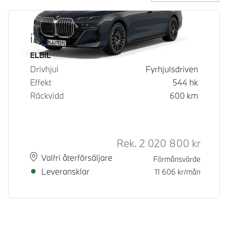
i7 xDrive60
Bränsle
ELBIL
Drivhjul
Fyrhjulsdriven
Effekt
544
hk
Räckvidd
600
km
Rek.
2 020 800
kr
Rek. or
Plats
Leveranstid
Valfri återförsäljare
Förmånsvärde
Leveransklar
11 606
kr/mån