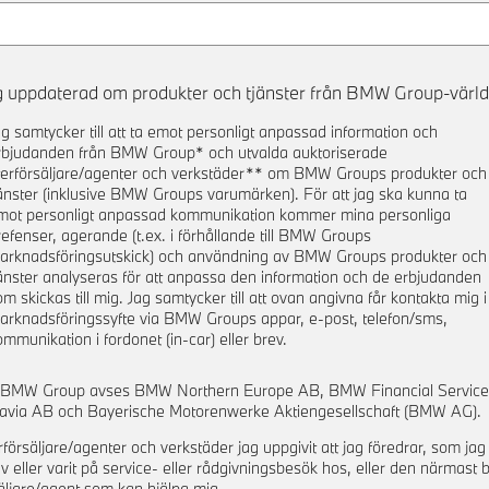
ig uppdaterad om produkter och tjänster från BMW Group-värld
ag samtycker till att ta emot personligt anpassad information och
rbjudanden från BMW Group* och utvalda auktoriserade
terförsäljare/agenter och verkstäder** om BMW Groups produkter och
jänster (inklusive BMW Groups varumärken). För att jag ska kunna ta
mot personligt anpassad kommunikation kommer mina personliga
refenser, agerande (t.ex. i förhållande till BMW Groups
arknadsföringsutskick) och användning av BMW Groups produkter och
jänster analyseras för att anpassa den information och de erbjudanden
om skickas till mig. Jag samtycker till att ovan angivna får kontakta mig i
arknadsföringssyfte via BMW Groups appar, e-post, telefon/sms,
ommunikation i fordonet (in-car) eller brev.
 BMW Group avses BMW Northern Europe AB, BMW Financial Service
avia AB och Bayerische Motorenwerke Aktiengesellschaft (BMW AG).
rförsäljare/agenter och verkstäder jag uppgivit att jag föredrar, som jag 
v eller varit på service- eller rådgivningsbesök hos, eller den närmast
äljare/agent som kan hjälpa mig.