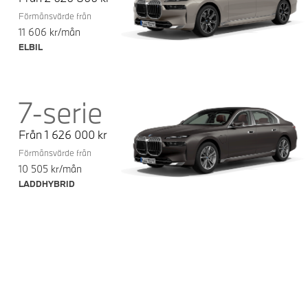
Förmånsvärde från
11 606
kr/mån
ELBIL
7-serie
Från
1 626 000
kr
Förmånsvärde från
10 505
kr/mån
LADDHYBRID