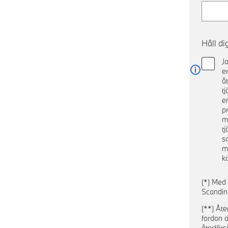
Håll d
J
e
Läs mer
å
t
e
p
m
t
s
m
k
(*) Med
Scandin
(**) Åte
fordon a
återförs