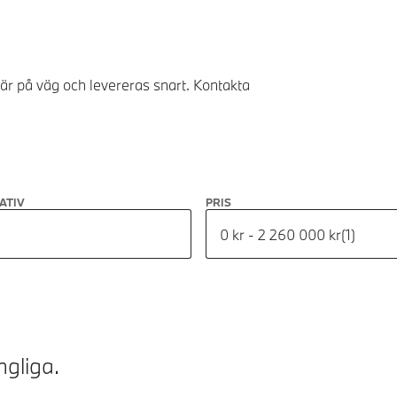
 är på väg och levereras snart. Kontakta
ATIV
PRIS
0 kr - 2 260 000 kr
(
1
)
ngliga.