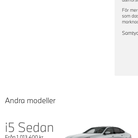
För mer
som dat
marknad
Samtyck
Andra modeller
i5 Sedan
Från
1 013 400
kr