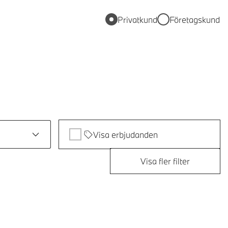
Privatkund
Företagskund
Visa erbjudanden
Visa fler filter