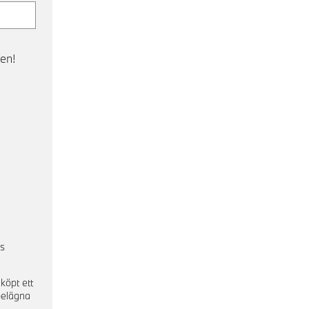
en!
s
köpt ett
 belägna