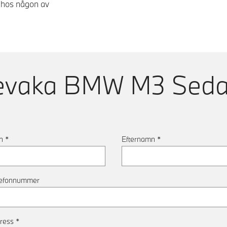
g hos någon av
evaka
BMW M3 Sed
n
*
Efternamn
*
lefonnummer
ress
*