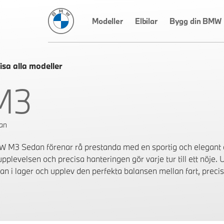
BMW Sverige
Modeller
Elbilar
Bygg din BMW
isa alla modeller
M3
an
 M3 Sedan förenar rå prestanda med en sportig och elegant d
upplevelsen och precisa hanteringen gör varje tur till ett nöj
an i lager och upplev den perfekta balansen mellan fart, precis