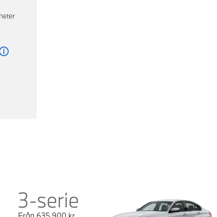
heter
Läs mer
3-serie
Från
635 900
kr