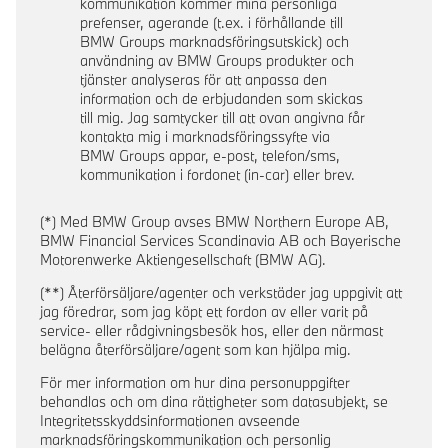
kommunikation kommer mina personliga
prefenser, agerande (t.ex. i förhållande till
BMW Groups marknadsföringsutskick) och
användning av BMW Groups produkter och
tjänster analyseras för att anpassa den
information och de erbjudanden som skickas
till mig. Jag samtycker till att ovan angivna får
kontakta mig i marknadsföringssyfte via
BMW Groups appar, e-post, telefon/sms,
kommunikation i fordonet (in-car) eller brev.
(*) Med BMW Group avses BMW Northern Europe AB,
BMW Financial Services Scandinavia AB och Bayerische
Motorenwerke Aktiengesellschaft (BMW AG).
(**) Återförsäljare/agenter och verkstäder jag uppgivit att
jag föredrar, som jag köpt ett fordon av eller varit på
service- eller rådgivningsbesök hos, eller den närmast
belägna återförsäljare/agent som kan hjälpa mig.
För mer information om hur dina personuppgifter
behandlas och om dina rättigheter som datasubjekt, se
Integritetsskyddsinformationen avseende
marknadsföringskommunikation och personlig