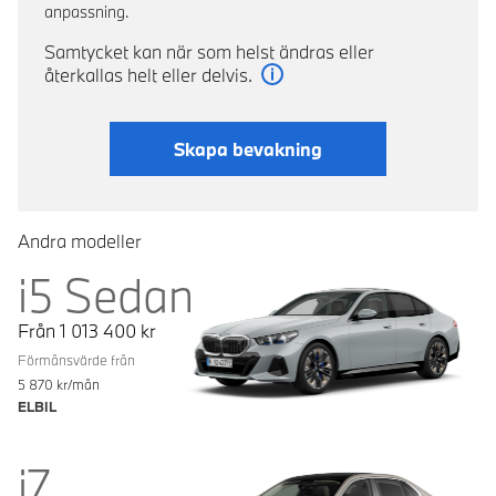
anpassning.
Samtycket kan när som helst ändras eller
återkallas helt eller delvis.
Läs mer
Skapa bevakning
Andra modeller
i5 Sedan
Från
1 013 400
kr
Förmånsvärde från
5 870
kr/mån
ELBIL
i7