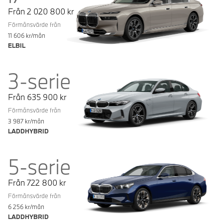
Från
2 020 800
kr
Förmånsvärde från
11 606
kr/mån
ELBIL
3-serie
Från
635 900
kr
Förmånsvärde från
3 987
kr/mån
LADDHYBRID
5-serie
Från
722 800
kr
Förmånsvärde från
6 256
kr/mån
LADDHYBRID