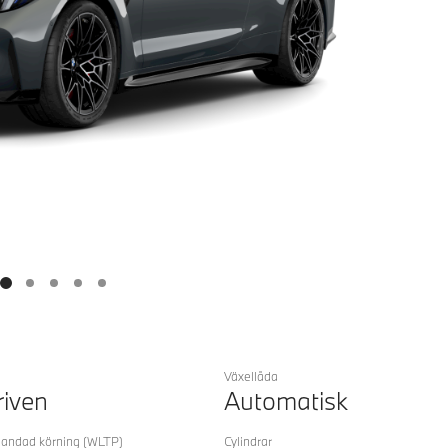
Växellåda
riven
Automatisk
landad körning
(WLTP)
Cylindrar