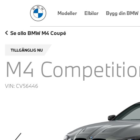
BMW Sverige
Modeller
Elbilar
Bygg din BMW
Se alla BMW M4 Coupé
TILLGÄNGLIG NU
M4 Competitio
VIN:
CV56446
revoius