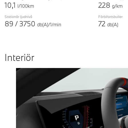
10,1
228
l/100km
g/km
Stationär ljudnivå
Förbifartsbuller
89
/
3750
72
db(A)/1/min
db(A)
Interiör