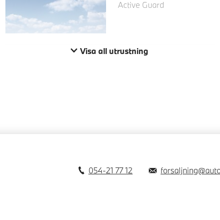
Active Guard
Visa all utrustning
054-21 77 12
forsaljning@aut