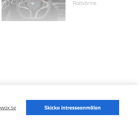
Rattvärme
owax.se
Skicka intresseanmälan