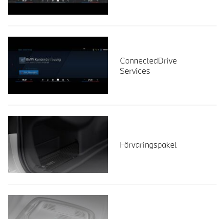
ConnectedDrive
Services
Förvaringspaket
Läs mer