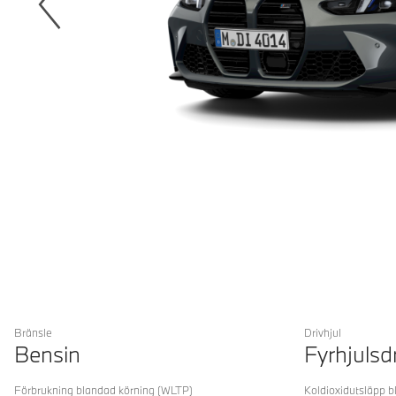
Bränsle
Drivhjul
Bensin
Fyrhjulsd
Förbrukning blandad körning
(WLTP)
Koldioxidutsläpp b