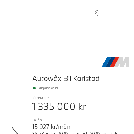
Hitta återförsäljare
Autowåx Bil Karlstad
Tillgänglig nu
Kontantpris
1 335 000
kr
Billån
15 927
kr/mån
36 månader, 20 % insats och 50 % restskuld