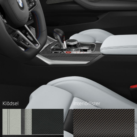
Klädsel
Interiörlister