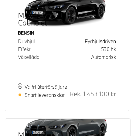
M4 Competition M xDrive
Cabriolet
Bränsle
BENSIN
Drivhjul
Fyrhjulsdriven
Effekt
530
hk
Växellåda
Automatisk
Plats
Leveranstid
Valfri återförsäljare
Rek.
1 453 100
kr
Rek. ord 
Snart leveransklar
M4 Competition M xDrive