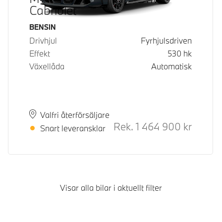
Cabriolet
Bränsle
BENSIN
Drivhjul
Fyrhjulsdriven
Effekt
530
hk
Växellåda
Automatisk
Plats
Leveranstid
Valfri återförsäljare
Rek.
1 464 900
kr
Rek. ord
Snart leveransklar
Visar alla bilar i aktuellt filter