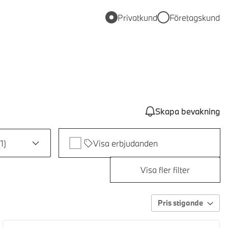
Privatkund
Företagskund
Skapa bevakning
(
1
)
Visa erbjudanden
Visa fler filter
Pris stigande