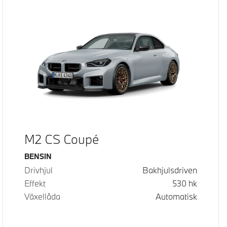
M2 CS Coupé
Bränsle
BENSIN
Drivhjul
Bakhjulsdriven
Effekt
530
hk
Växellåda
Automatisk