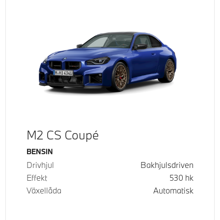
M2 CS Coupé
Bränsle
BENSIN
Drivhjul
Bakhjulsdriven
Effekt
530
hk
Växellåda
Automatisk