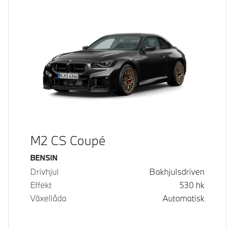
M2 CS Coupé
Bränsle
BENSIN
Drivhjul
Bakhjulsdriven
Effekt
530
hk
Växellåda
Automatisk