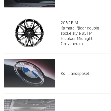
20"/21" M
l{ttmetallf{lgar double
spoke style 951 M
Bicolour Midnight
Grey med m
Kallt landspaket
Läs mer