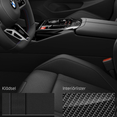
Klädsel
Interiörlister