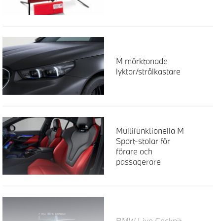
M mörktonade
lyktor/strålkastare
Multifunktionella M
Sport-stolar för
förare och
passagerare
BMW Live Cockpit