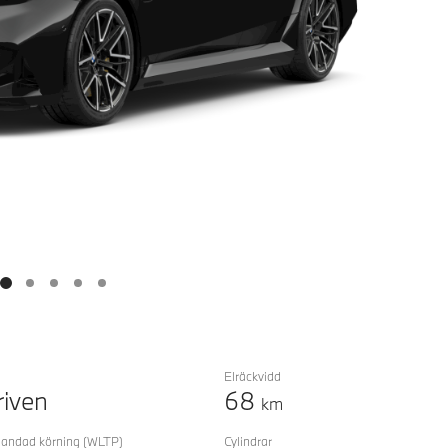
Elräckvidd
riven
68
km
landad körning
(WLTP)
Cylindrar