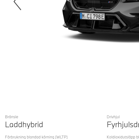
Bränsle
Drivhjul
Laddhybrid
Fyrhjulsd
Förbrukning blandad körning
(WLTP)
Koldioxidutsläpp b