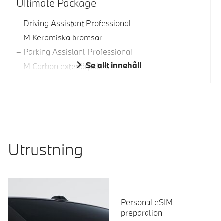
Ultimate Package
Driving Assistant Professional
M Keramiska bromsar
Parking Assistant Professional
Se allt innehåll
M Carbon exteriörpaket
Utrustning
Personal eSIM
preparation