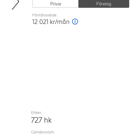
Privat
Företag
Next
Förmånsvärde
12 021
kr/mån
Förklaring
Effekt
727
hk
Cylindervolym