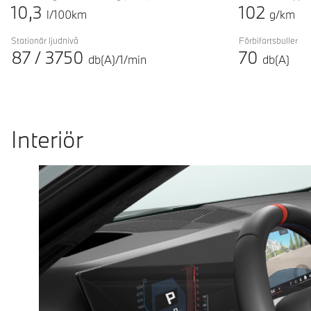
10,3
102
l/100km
g/km
Stationär ljudnivå
Förbifartsbuller
87
/
3750
70
db(A)/1/min
db(A)
Interiör