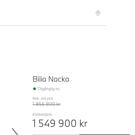
Hitta återförsäljare
Bilia Nacka
Tillgänglig nu
Rek. ord pris
1 856 800
kr
Kontantpris
1 549 900
kr