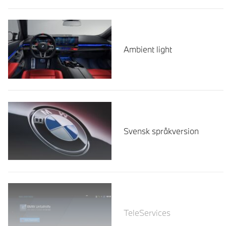
Ambient light
Svensk språkversion
Läs mer
TeleServices