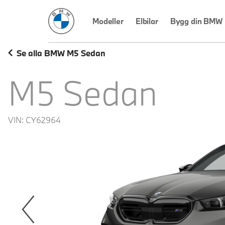
BMW Sverige
Modeller
Elbilar
Bygg din BMW
Se alla BMW M5 Sedan
M5 Sedan
VIN:
CY62964
revoius