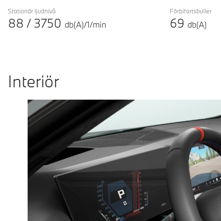
Stationär ljudnivå
Förbifartsbuller
88
/
3750
69
db(A)/1/min
db(A)
Interiör