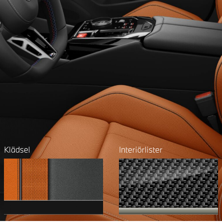
Klädsel
Interiörlister