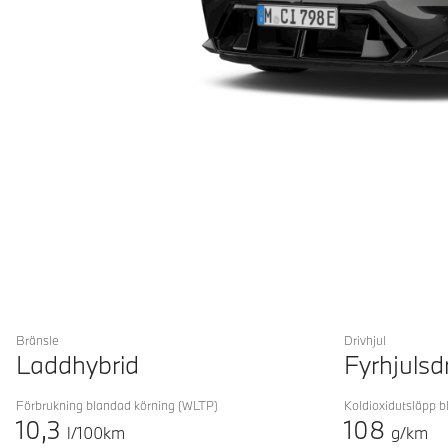
Bränsle
Drivhjul
Laddhybrid
Fyrhjulsd
Förbrukning blandad körning
(WLTP)
Koldioxidutsläpp b
10,3
108
l/100km
g/km