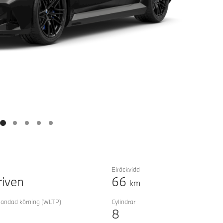
Elräckvidd
riven
66
km
landad körning
(WLTP)
Cylindrar
8