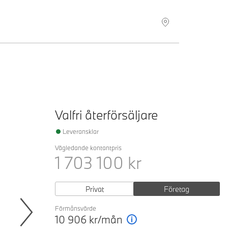
Hitta återförsäljare
Valfri återförsäljare
Leveransklar
Vägledande kontantpris
1 703 100
kr
Privat
Företag
Förmånsvärde
10 906
kr/mån