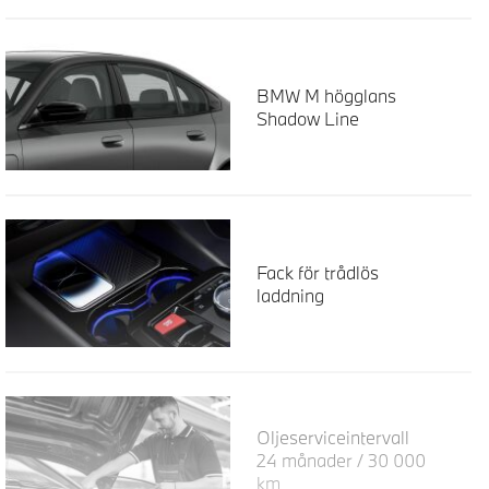
BMW M högglans
Shadow Line
Fack för trådlös
laddning
Oljeserviceintervall
24 månader / 30 000
km